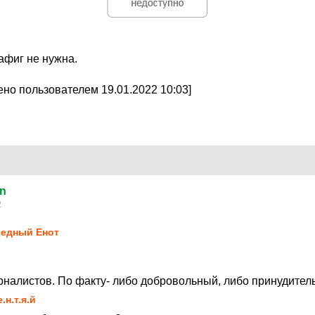
афиг не нужна.
но пользователем 19.01.2022 10:03]
rn
2
едный Енот
налистов. По факту- либо добровольный, либо принудител
е.н.т.я.й