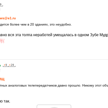
2
ws@e1.ru
дится более чем в 20 зданиях, это неудобно.
вно вся эта толпа неработей умещалась в одном Зубе Мудр
o
2
МЩ
ных аналоговых телепередатчиков давно прошло. Никому этот объ
о так.