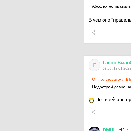
Абсолютно правиль
В чём оно "правил
Гленн
Вило
Г
09:53, 19.01.202
От пользователя
В
Недострой давно на
По твоей альтер
ВМЩ