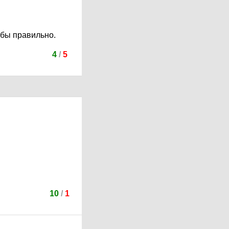
 бы правильно.
4
/
5
10
/
1