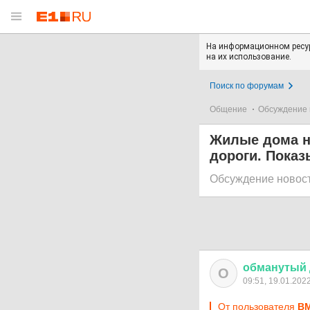
На информационном ресур
на их использование.
Поиск по форумам
Общение
Обсуждение 
Жилые дома н
дороги. Показ
Обсуждение новос
обманутый
О
09:51, 19.01.202
От пользователя
В