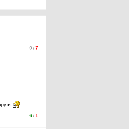
0
/
7
крути.
6
/
1