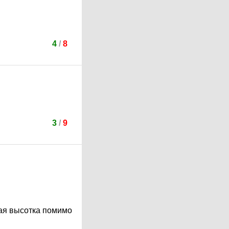
4
/
8
3
/
9
ная высотка помимо