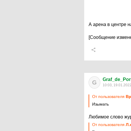
А арена в центре н
[Сообщение измене
Graf_de_Po
G
10:03, 19.01.202
От пользователя
Вр
Изымать
Любимое слово жур
От пользователя
Л.