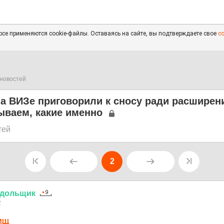
се применяются cookie-файлы. Оставаясь на сайте, вы подтверждаете свое
с
новостей
а ВИЗе приговорили к сносу ради расширен
ываем, какие именно
тей
2
дольщик
2
МЩ