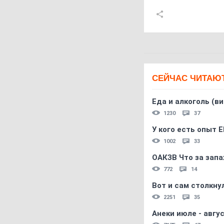
СЕЙЧАС ЧИТАЮ
Еда и алкоголь (в
1230
37
У кого есть опыт E
1002
33
ОАКЗВ Что за запа
772
14
Вот и сам столкнул
2251
35
Анеки июле - авгус