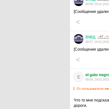
09:56, 19.01.202
[Сообщение удален
ВМЩ
09:57, 19.01.202
[Сообщение удален
el gato negr
E
09:58, 19.01.202
От пользователя
ne
Что то мне подсказ
дороги.