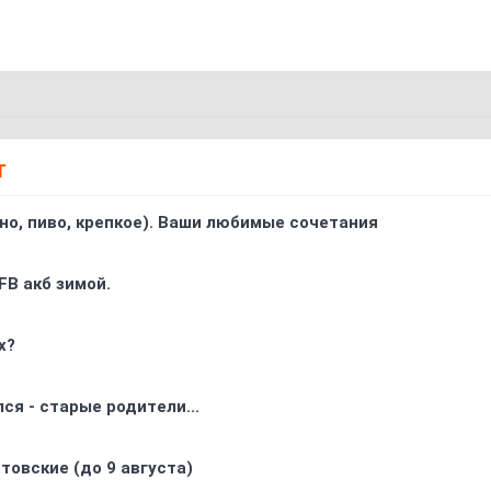
Т
ино, пиво, крепкое). Ваши любимые сочетания
FB акб зимой.
х?
ся - старые родители...
товские (до 9 августа)