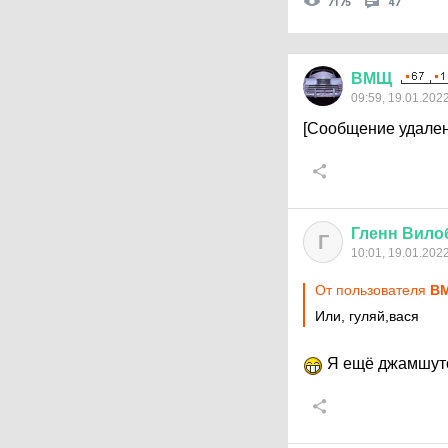
7175
47
ВМЩ
09:59, 19.01.202
[Сообщение удален
Гленн
Вило
Г
10:01, 19.01.202
От пользователя
В
Или, гуляй,вася
Я ещё джамшуто