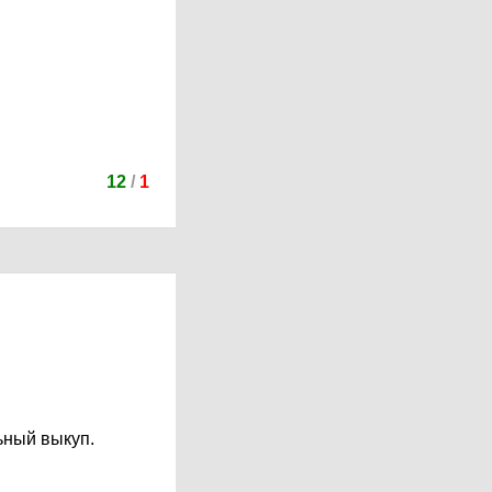
12
/
1
ьный выкуп.