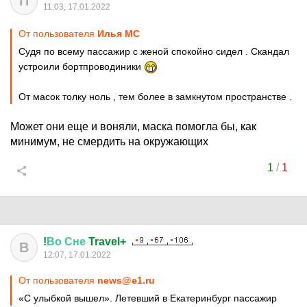
П
11:03, 17.01.2022
От пользователя
Илья MC
Судя по всему пассажир с женой спокойно сидел . Скандал
устроили бортпроводиники
От масок толку ноль , тем более в замкнутом пространстве .
Может они еще и воняли, маска помогла бы, как
минимум, не смердить на окружающих
1
/
1
!
Во
Сне
Travel+
В
12:07, 17.01.2022
От пользователя
news@e1.ru
«С улыбкой вышел». Летевший в Екатеринбург пассажир