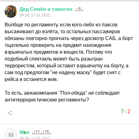
Дед
Семён
и
самогон
09:26, 17.01.2022
Волбще по регламенту, если кого-либо из паксов
высаживают до взлёта, то остальных пассажиров
обязаны повторно прогнать через досмотр САБ, а борт
тщательно проверить на предмет нахождения
взрывчатых предметов и веществ. Потому что
подобный спектакль может быть разыгран
террористом, который оставит взрывчатку на борту, а
сам под предлогом "не надену маску" будет снят с
рейса и останется жив.
То есть, авиакомпания "Пол-обеда" не соблюдает
антитеррористические регламенты?
7
/
2
М
e
л
М
09:39, 17.01.2022