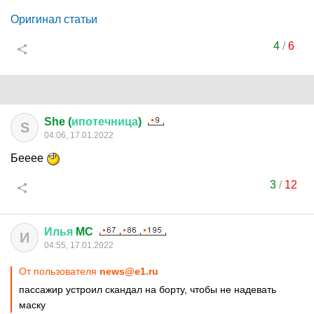
Оригинал статьи
4
/
6
She (
ипотечница
)
S
04:06, 17.01.2022
Бееее
3
/
12
Илья
MC
И
04:55, 17.01.2022
От пользователя
news@e1.ru
пассажир устроил скандал на борту, чтобы не надевать
маску