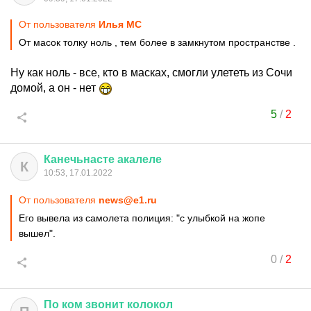
От пользователя
Илья MC
От масок толку ноль , тем более в замкнутом пространстве .
Ну как ноль - все, кто в масках, смогли улететь из Сочи
домой, а он - нет
5
/
2
Канечьнасте
акалеле
К
10:53, 17.01.2022
От пользователя
news@e1.ru
Его вывела из самолета полиция: "с улыбкой на жопе
вышел".
0
/
2
По
ком
звонит
колокол