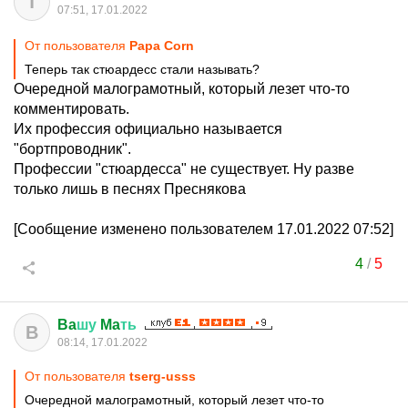
T
07:51, 17.01.2022
От пользователя
Pаpа Cоrn
Теперь так стюардесс стали называть?
Очередной малограмотный, который лезет что-то
комментировать.
Их профессия официально называется
"бортпроводник".
Профессии "стюардесса" не существует. Ну разве
только лишь в песнях Преснякова
[Сообщение изменено пользователем 17.01.2022 07:52]
4
/
5
Ba
шу
Ma
ть
B
08:14, 17.01.2022
От пользователя
tserg-usss
Очередной малограмотный, который лезет что-то