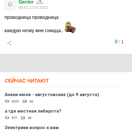
Gector
G
06:43, 17.01.2022
проводница проводница
каждую ночку мне сницца..
8
/
1
СЕЙЧАС ЧИТАЮТ
Анеки июле - августовские (до 9 августа)
8229
66
а где местная либерота?
877
48
Электрики вопрос к вам