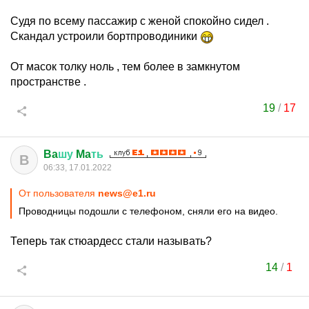
Судя по всему пассажир с женой спокойно сидел .
Скандал устроили бортпроводиники
От масок толку ноль , тем более в замкнутом
пространстве .
19
/
17
Ba
шу
Ma
ть
B
06:33, 17.01.2022
От пользователя
news@e1.ru
Проводницы подошли с телефоном, сняли его на видео.
Теперь так стюардесс стали называть?
14
/
1