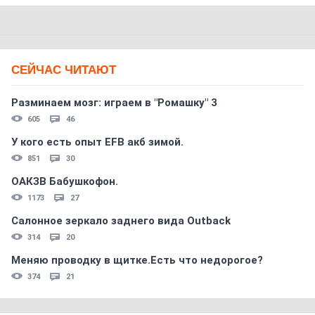
СЕЙЧАС ЧИТАЮТ
Разминаем мозг: играем в "Ромашку" 3
605
46
У кого есть опыт EFB акб зимой.
851
30
ОАКЗВ Бабушкофон.
1173
27
Салонное зеркало заднего вида Outback
314
20
Меняю проводку в щитке.Есть что недорогое?
374
21