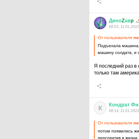
Дино
Z
ав
p
08:03, 11.01.202
От пользователя
ne
Подъехала машина, 
машину солдата, и 
Я последний раз в
только там америка
Кондрат
Фи
К
08:14, 11.01.202
От пользователя
ne
потом появились жи
перспектив в жизни.