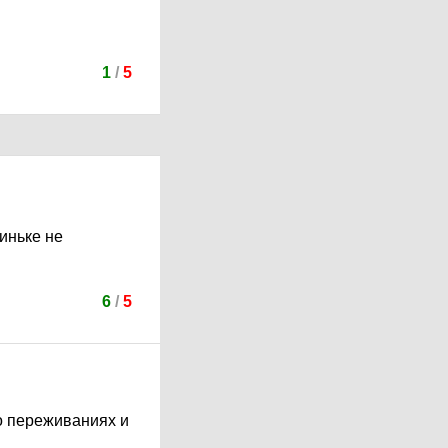
1
/
5
синьке не
6
/
5
 о переживаниях и