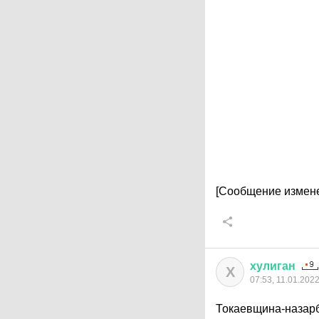
[Сообщение измене
хулиган
Х
07:53, 11.01.202
Токаевщина-назарб