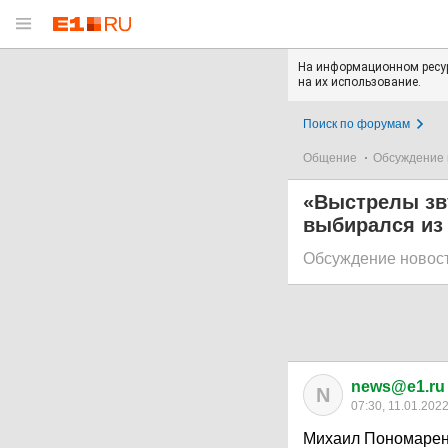
На информационном ресур
на их использование.
Поиск по форумам
Общение
Обсуждение 
«Выстрелы зву
выбирался из
Обсуждение новос
news@e1.ru
N
07:30, 11.01.202
Михаил Пономаренко