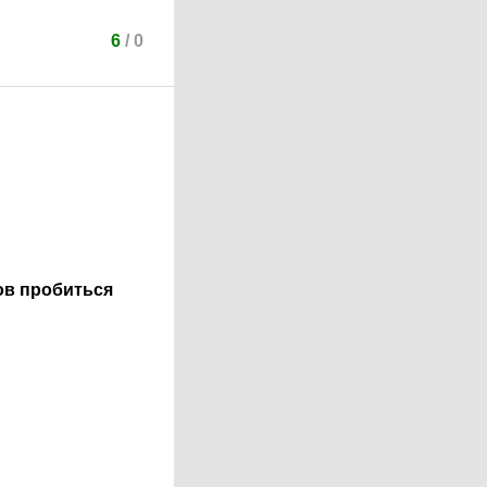
6
/
0
сов пробиться