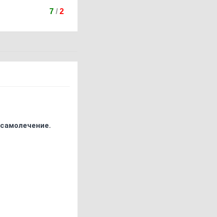
7
/
2
 самолечение.