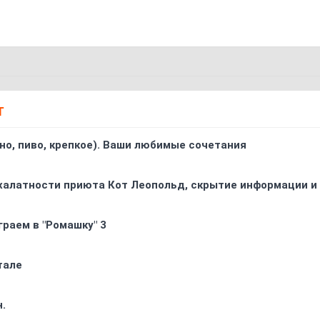
Т
ино, пиво, крепкое). Ваши любимые сочетания
 халатности приюта Кот Леопольд, скрытиe информации и
граем в "Ромашку" 3
тале
.