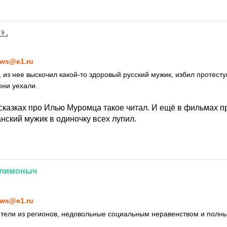
2
ws@e1.ru
из нее выскочил какой-то здоровый русский мужик, избил протесту
они уехали.
 сказках про Илью Муромца такое читал. И ещё в фильмах п
нский мужик в одиночку всех лупил.
лимоныч
2
ws@e1.ru
тели из регионов, недовольные социальным неравенством и полн