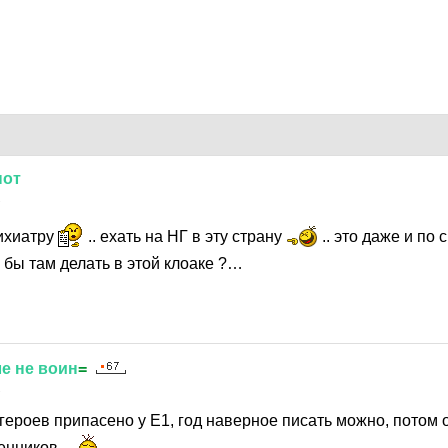
нот
2
сихиатру
.. ехать на НГ в эту страну
.. это даже и по 
о бы там делать в этой клоаке ?…
ле
не
воин
=
2
героев припасено у Е1, год наверное писать можно, потом
енников....
.