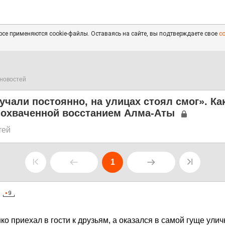
се применяются cookie-файлы. Оставаясь на сайте, вы подтверждаете свое
с
новостей
чали постоянно, на улицах стоял смог». Ка
 охваченной восстанием Алма-Аты
тей
1
2
 приехал в гости к друзьям, а оказался в самой гуще ули