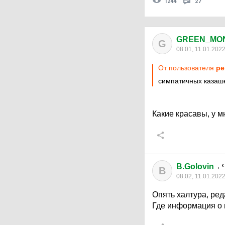
1244
27
GREEN_MO
G
08:01, 11.01.202
От пользователя
pe
симпатичных казаш
Какие красавы, у 
B.Golovin
B
08:02, 11.01.202
Опять халтура, ре
Где информация о н