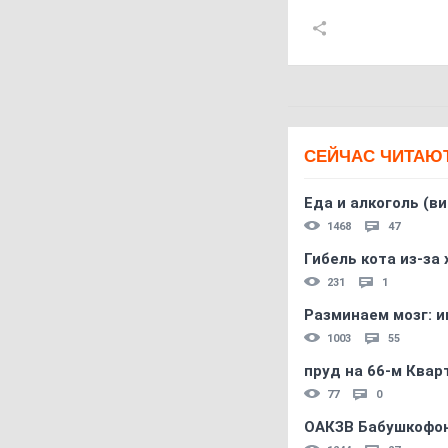
СЕЙЧАС ЧИТАЮ
Еда и алкоголь (в
1468
47
Гибель кота из-за
231
1
Разминаем мозг: и
1003
55
пруд на 66-м Квар
77
0
ОАКЗВ Бабушкофон