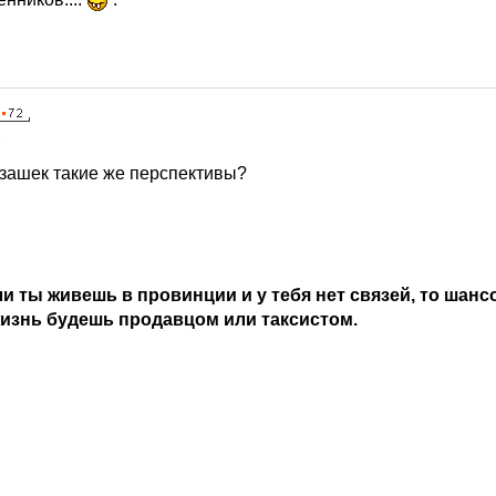
2
азашек такие же перспективы?
ли ты живешь в провинции и у тебя нет связей, то шан
жизнь будешь продавцом или таксистом.