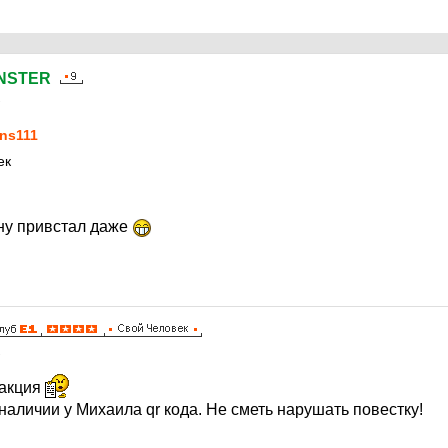
NSTER
2
ns111
ек
мну привстал даже
2
дакция
аличии у Михаила qr кода. Не сметь нарушать повестку!