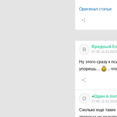
Оригинал статьи
Вредный
Е
В
07:35, 11.01.202
Ну этого сразу к п
упорешь…
.. чт
=
Один
в
по
О
07:40, 11.01.202
Сколько еще таких 
тревогах их родств