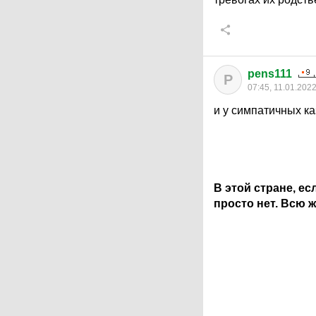
pens111
P
07:45, 11.01.202
и у симпатичных к
В этой стране, ес
просто нет. Всю 