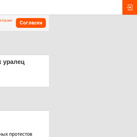
огласие
Согласен
к уралец
чных протестов