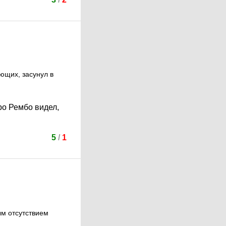
ющих, засунул в
ро Рембо видел,
5
/
1
ым отсутствием