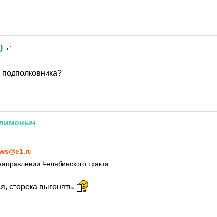
а
)
2
е подполковника?
лимоныч
2
ws@e1.ru
направлении Челябинского тракта
я, сторека выгонять.