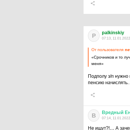
palkinskiy
P
07:13, 11.01.202
От пользователя
ne
«Срочников и то лу
меня»
Подполу з/п нужно 
пенсию начислять. 
Вредный
Е
В
07:14, 11.01.202
Не ищут?!… А зачем