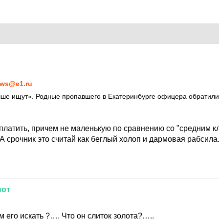
2
ws@e1.ru
чше ищут». Родные пропавшего в Екатеринбурге офицера обратил
платить, причем не маленькую по сравнению со "средним к
А срочник это считай как беглый холоп и дармовая рабсила
нот
2
 его искать ?…. Что он слиток золота?…..