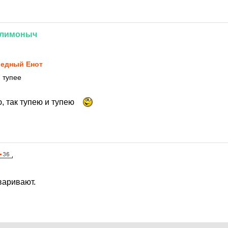
лимоныч
2
едный Енот
 тупее
, так тупею и тупею
2
варивают.