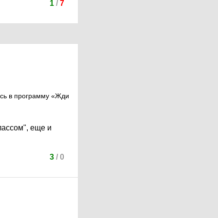
1
/
7
ись в программу «Жди
лассом", еще и
.
3
/
0