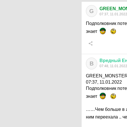
GREEN_MO
G
07:37, 11.01.202
Подполковник поте
знает
Вредный
Е
В
07:48, 11.01.202
GREEN_MONSTER С
07:37, 11.01.2022
Подполковник поте
знает
……Чем больше в ар
ним переехала .. ч