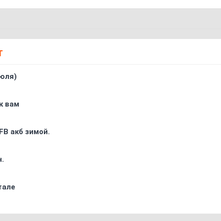
Т
юля)
к вам
FB акб зимой.
.
тале