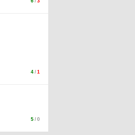
6
/
3
4
/
1
5
/
0