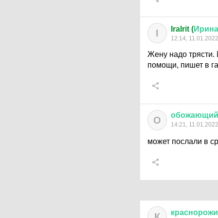
IraIrit (
Ирин
I
12:14, 11.01.202
Жену надо трясти. 
помощи, пишет в га
обожающи
О
14:21, 11.01.202
может послали в с
краснорож
К