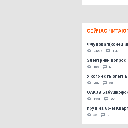
СЕЙЧАС ЧИТАЮ
Флудовая(конец и
24282
1651
Электрики вопрос 
184
5
У кого есть опыт E
786
28
ОАКЗВ Бабушкофон
1141
27
пруд на 66-м Квар
32
0