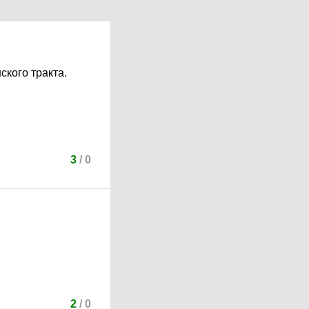
кого тракта.
3
/
0
2
/
0