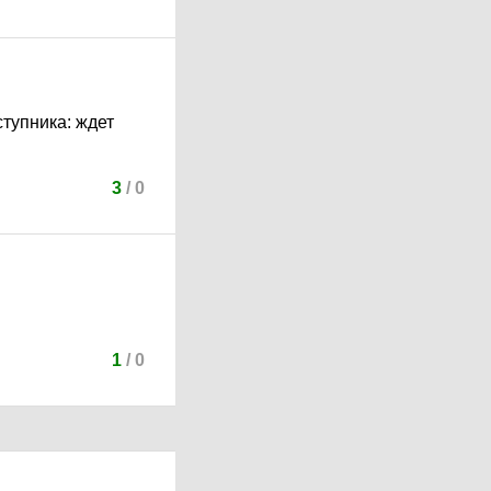
ступника: ждет
3
/
0
1
/
0