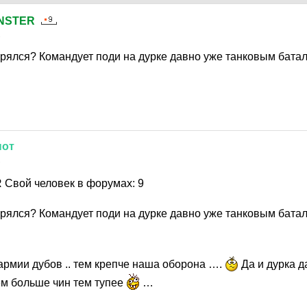
NSTER
2
рялся? Командует поди на дурке давно уже танковым батал
нот
2
вой человек в форумах: 9
рялся? Командует поди на дурке давно уже танковым батал
мии дубов .. тем крепче наша оборона ….
Да и дурка д
ем больше чин тем тупее
…