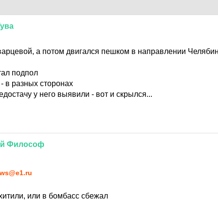
Тува
2
варцевой, а потом двигался пешком в направлении Челябинс
тал подпол
 - в разных сторонах
достачу у него выявили - вот и скрылся...
й
Философ
2
ws@e1.ru
итили, или в бомбасс сбежал