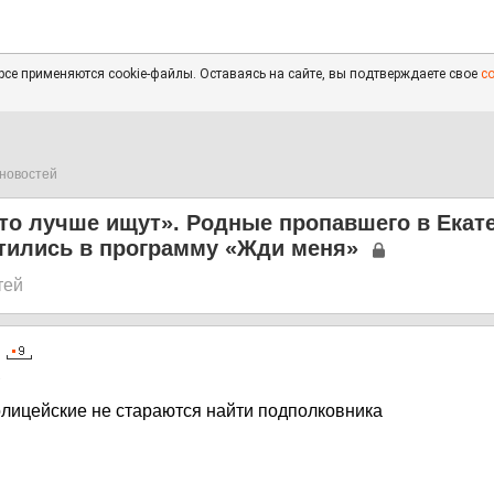
се применяются cookie-файлы. Оставаясь на сайте, вы подтверждаете свое
с
новостей
то лучше ищут». Родные пропавшего в Екат
тились в программу «Жди меня»
тей
2
полицейские не стараются найти подполковника