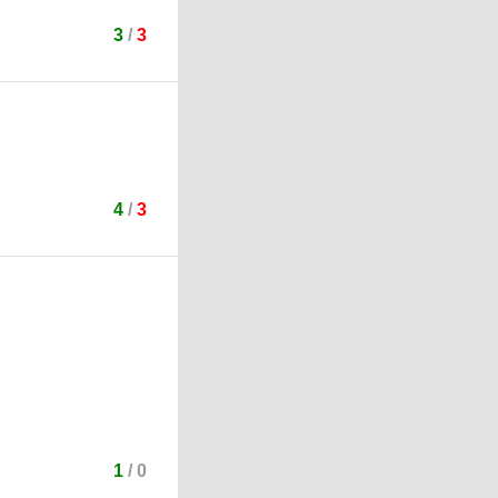
3
/
3
4
/
3
1
/
0