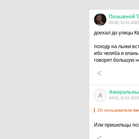
Позывной
09:48, 11.01.202
доехал до улицы К
походу на лыжи вс
ибо челяба и елань
говорят большую не
Аморальны
А
09:52, 11.01.202
От пользователя
ne
Или пришельцы пох