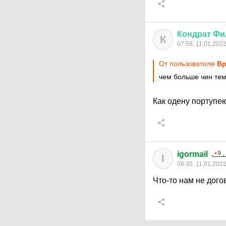
Кондрат
Фи
К
07:58, 11.01.202
От пользователя
Вр
чем больше чин тем
Как одену портупею
igormail
I
08:35, 11.01.202
Что-то нам не дого