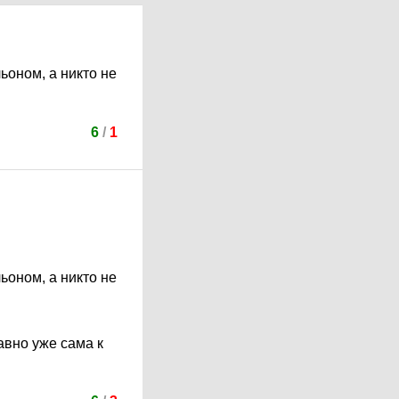
ьоном, а никто не
6
/
1
ьоном, а никто не
авно уже сама к