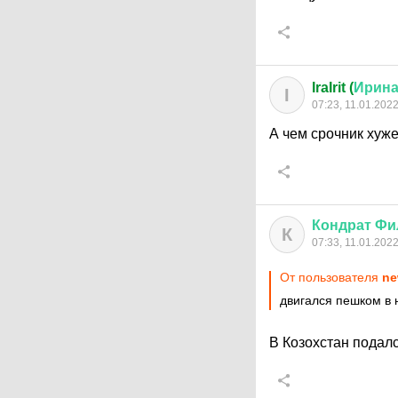
IraIrit (
Ирин
I
07:23, 11.01.202
А чем срочник хуж
Кондрат
Фи
К
07:33, 11.01.202
От пользователя
ne
двигался пешком в 
В Козохстан подалс