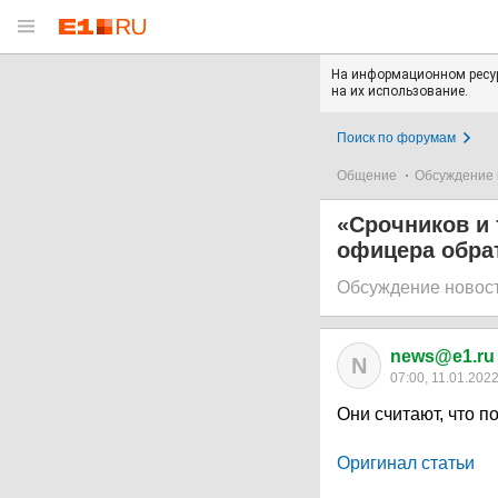
На информационном ресур
на их использование.
Поиск по форумам
Общение
Обсуждение 
«Срочников и 
офицера обра
Обсуждение новос
news@e1.ru
N
07:00, 11.01.202
Они считают, что 
Оригинал статьи