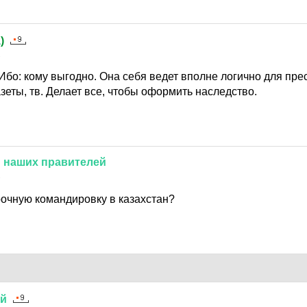
а
)
2
Ибо: кому выгодно. Она себя ведет вполне логично для пре
зеты, тв. Делает все, чтобы оформить наследство.
й
наших
правителей
2
рочную командировку в казахстан?
ий