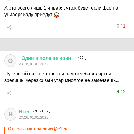
А это всего лишь 1 января, чтож будет если фсе на
униаерсиаду приедут
0
/
1
=
Один
в
поле
не
воин
=
О
23:16, 01.01.2022
Пукенской пастве только и надо
хлеба
водяры и
зрелишь, через сизый угар мнолгое не замечаешь....
4
/
2
Ныч
Н
23:26, 01.01.2022
От пользователя
news@e1.ru