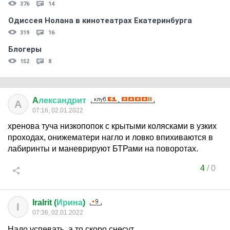
376
14
Одиссея Нолана в кинотеатрах Екатеринбурга
319
16
Блогеры
152
8
A
лександрит
A
07:16, 02.01.2022
хренова туча низкопопок с крытыми колясками в узких
проходах, онижематери нагло и ловко впихиваются в
лабиринты и маневрируют БТРами на поворотах.
4
/
0
IraIrit (
Ирина
)
I
07:36, 02.01.2022
Надо успевать, а то скоро снесут.