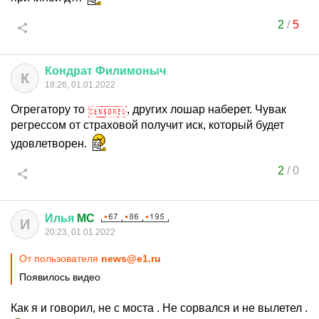
2
/
5
Кондрат
Филимоныч
К
18:26, 01.01.2022
Огрегатору то
, других лошар наберет. Чувак
регрессом от страховой получит иск, который будет
удовлетворен.
2
/
0
Илья
MC
И
20:23, 01.01.2022
От пользователя
news@e1.ru
Появилось видео
Как я и говорил, не с моста . Не сорвался и не вылетел .