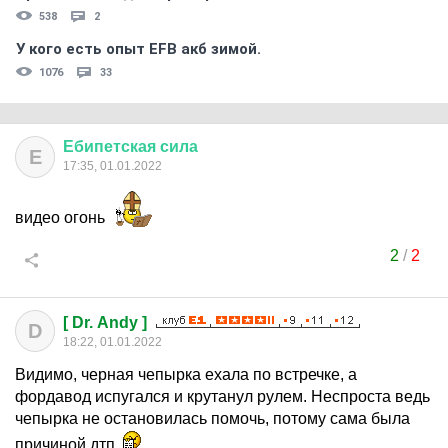
538
2
У кого есть опыт EFB акб зимой.
1076
33
Ебипетская
сила
Е
17:35, 01.01.2022
видео огонь
2
/
2
[ Dr. Andy ]
D
18:22, 01.01.2022
Видимо, черная чепырка ехала по встречке, а
фордавод испугался и крутанул рулем. Неспроста ведь
чепырка не остановилась помочь, потому сама была
причиной дтп