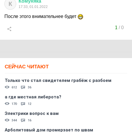
Комуняка
К
17:33, 01.01.2022
После этого внимательнее будет
1
/
0
СЕЙЧАС ЧИТАЮТ
Только что стал свидетелем грабёж с разбоем
612
36
а где местная либерота?
170
12
Электрики вопрос к вам
344
16
Арболитовый дом промерзает по швам