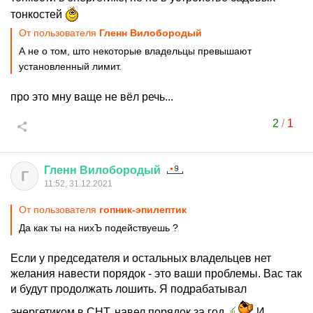
тонкостей
От пользователя
Гленн Вилобородый
А не о том, што некоторые владельцы превышают
установленный лимит.
про это мну ваще не вёл речь...
2
/
1
Гленн
Вилобородый
Г
11:52, 31.12.2021
От пользователя
гопник-эпилептик
Да как ты на нихЪ подействуешь ?
Если у председателя и остальных владельцев нет
желания навести порядок - это ваши проблемы. Вас так
и будут продолжать лошить. Я подрабатывал
энергетиком в СНТ, навел порядок за год.
И