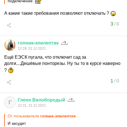
подключение.
А какие такие требования позволяют отключать ?
3
/
0
гопник
-
эпилептик
12:28, 31.12.2021
Ещё ЕЭСК пугала, что отключит сад за
долги....Дешёвые понторезы. Ну ты то в курсе наверно
?
1
/
0
Гленн
Вилобородый
Г
12:31, 31.12.2021
От пользователя
гопник-эпилептик
И засудят