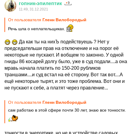
гопник
-
эпилептик
11:49, 31.12.2021
От пользователя
Гленн Вилобородый
Речь шла о неплательщиках.
Да как ты на нихЪ подействуешь ? Нет у
председательши прав на отключение и на порог её
некоторые не пускают. И вобщем то законно. У одной
гниды 86 косарей долгу было, уже в суд подали....а она
мравь начала платить по 150-200 рубликов
траншами....и суд встал на её сторону. Вот так вот....А
ещё некоторые тырят, и это тоже проблема. Вот они и
не пускают к себе, а платят через правление...
От пользователя
Гленн Вилобородый
сам работаю в этой сфере почти 30 лет, знаю все тонкости.
тонкости в энергетике, но не в устройстве садовых