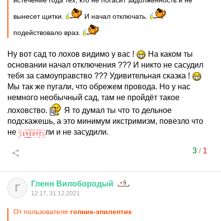
истечение года тех, кто не погасит задолженность и не
вынесет щитки.
И начал отключать.
подействовало враз.
Ну вот сад то лохов видимо у вас !
На каком ты
основании начал отключения ??? И никто не сасудил
тебя за самоуправство ??? Удивительная сказка !
Мы так же пугали, что обрежем провода. Но у нас
немного необычный сад, там не пройдёт такое
лоховство.
Я то думал ты что то дельное
подскажешь, а это минимум икстримизм, повезло что
не
ли и не засудили.
3
/
1
Гленн
Вилобородый
Г
12:17, 31.12.2021
От пользователя
гопник-эпилептик