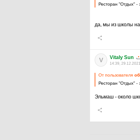
Ресторан "Отдых" -
да, мы из школы н
Vitaly Sun
V
14:39, 29.12.202
От пользователя
об
Ресторан "Отдых" -
Эльмаш - около шк