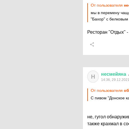
От пользователя
не
мы в перемену чаще
"Бахор" с белковым
Ресторан "Отдых" 
несмейяна
Н
14:36, 29.12.202
От пользователя
об
С пивом "Донское к
не, гугол обнаружи
также крахмал в с