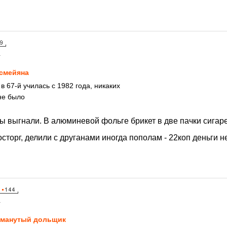
1
смейяна
 в 67-й училась с 1982 года, никаких
не было
лы выгнали. В алюминевой фольге брикет в две пачки сига
сторг, делили с друганами иногда пополам - 22коп деньги
1
манутый дольщик