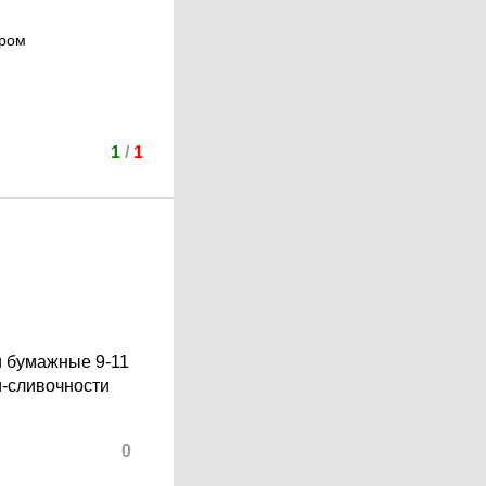
ером
1
/
1
и бумажные 9-11
и-сливочности
0