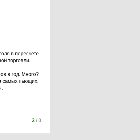
голя в пересчете
ной торговли.
ов в год. Много?
га самых пьющих.
я.
3
/
0