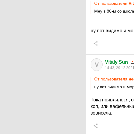
От пользователя
Vi
Мну в 80-м со школ
ну вот видимо и мо
Vitaly Sun
V
14:43, 29.12.202
От пользователя
не
ну вот видимо и мо
Тока появлялося, 
коп, или вафельные
зовисела.