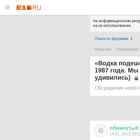
На информационном ресур
на их использование.
Поиск по форумам
Общение
Обсуждение 
«Водка подеше
1987 года. Мы
удивились)
Обсуждение новос
обманутый
О
14:31, 29.12.202