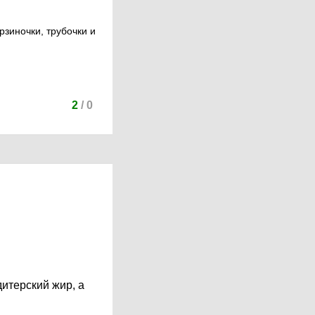
зиночки, трубочки и
2
/
0
дитерский жир, а