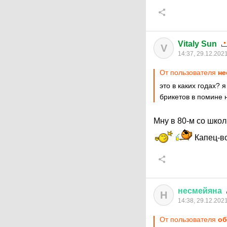
Vitaly Sun
V
14:37, 29.12.202
От пользователя
не
это в каких годах? я
брикетов в помине 
Мну в 80-м со шко
Капец-во
несмейяна
Н
14:38, 29.12.202
От пользователя
об