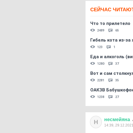
СЕЙЧАС ЧИТАЮ
Что то прилетело
2489
65
Гибель кота из-за
123
1
Еда и алкоголь (в
1280
37
Вот и сам столкнул
2281
35
ОАКЗВ Бабушкофон
1238
27
несмейяна
Н
14:39, 29.12.202