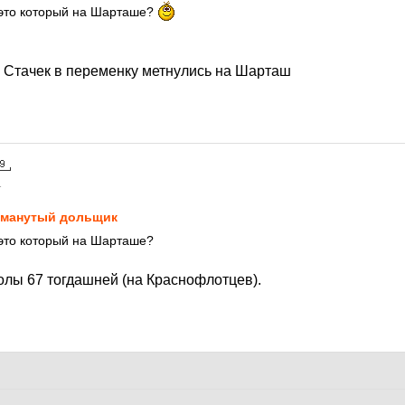
 это который на Шарташе?
а Стачек в переменку метнулись на Шарташ
1
манутый дольщик
 это который на Шарташе?
олы 67 тогдашней (на Краснофлотцев).