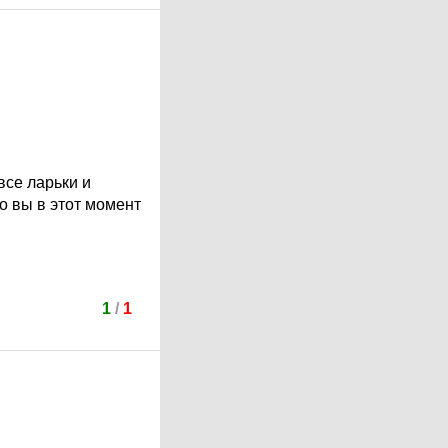
все ларьки и
о вы в этот момент
1
/
1