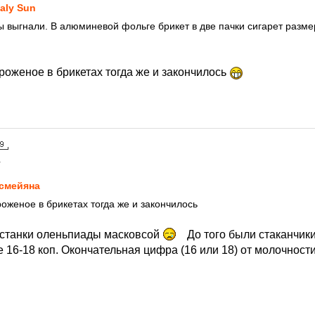
taly Sun
ы выгнали. В алюминевой фольге брикет в две пачки сигарет разм
роженое в брикетах тогда же и закончилось
1
смейяна
роженое в брикетах тогда же и закончилось
останки оленьпиады масковсой
До того были стаканчик
 16-18 коп. Окончательная цифра (16 или 18) от молочност