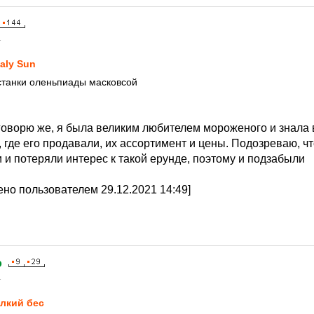
1
taly Sun
станки оленьпиады масковсой
 говорю же, я была великим любителем мороженого и знала 
 где его продавали, их ассортимент и цены. Подозреваю, чт
и потеряли интерес к такой ерунде, поэтому и подзабыли
но пользователем 29.12.2021 14:49]
o
1
лкий бес