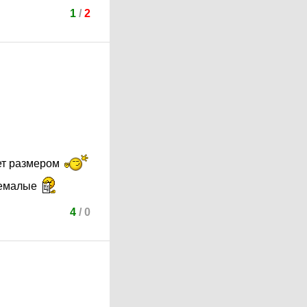
1
/
2
рет размером
 немалые
4
/
0