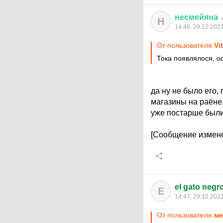
несмейяна
Н
14:46, 29.12.202
От пользователя
Vi
Тока появлялося, о
да ну не было его,
магазины на раёне,
уже постарше были 
[Сообщение измене
el gato negr
E
14:47, 29.12.202
От пользователя
ме