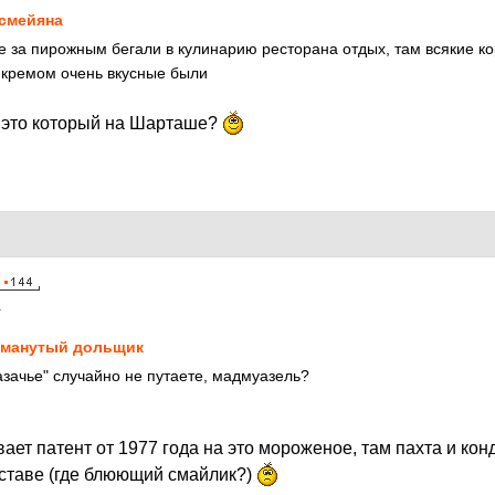
смейяна
 за пирожным бегали в кулинарию ресторана отдых, там всякие кор
 кремом очень вкусные были
- это который на Шарташе?
1
манутый дольщик
азачье" случайно не путаете, мадмуазель?
вает патент от 1977 года на это мороженое, там пахта и кон
оставе (где блюющий смайлик?)