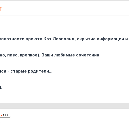
Т
 халатности приюта Кот Леопольд, скрытиe информации и
ино, пиво, крепкое). Ваши любимые сочетания
ся - старые родители...
.
1