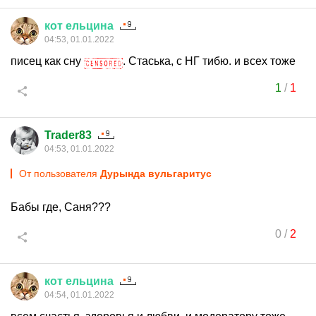
кот
ельцина
04:53, 01.01.2022
писец как сну
. Стаська, с НГ тибю. и всех тоже
1
/
1
Trader83
04:53, 01.01.2022
От пользователя
Дурында вульгаритус
Бабы где, Саня???
0
/
2
кот
ельцина
04:54, 01.01.2022