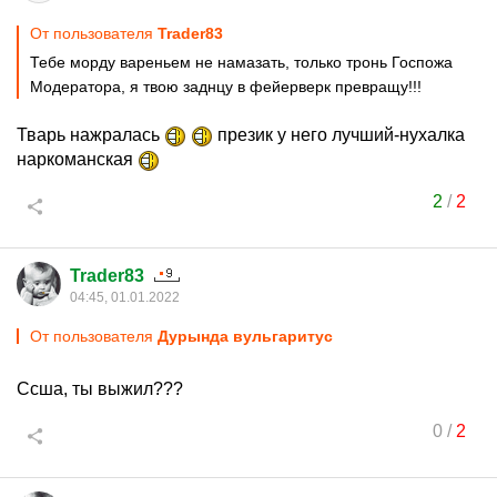
От пользователя
Trader83
Тебе морду вареньем не намазать, только тронь Госпожа
Модератора, я твою заднцу в фейерверк превращу!!!
Тварь нажралась
презик у него лучший-нухалка
наркоманская
2
/
2
Trader83
04:45, 01.01.2022
От пользователя
Дурында вульгаритус
Ссша, ты выжил???
0
/
2