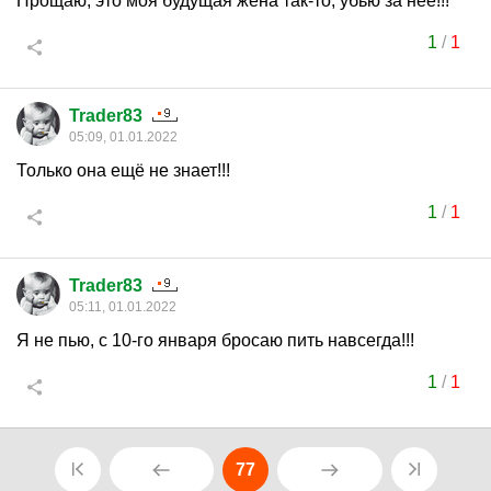
Прощаю, это моя будущая жена так-то, убью за неё!!!
1
/
1
Trader83
05:09, 01.01.2022
Только она ещё не знает!!!
1
/
1
Trader83
05:11, 01.01.2022
Я не пью, с 10-го января бросаю пить навсегда!!!
1
/
1
77