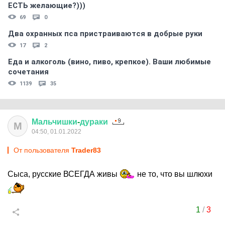
ЕСТЬ желающие?)))
69
0
Два охранных пса пристраиваются в добрые руки
17
2
Еда и алкоголь (вино, пиво, крепкое). Ваши любимые
сочетания
1139
35
Мальчишки
-
дураки
М
04:50, 01.01.2022
От пользователя
Trader83
Сыса, русские ВСЕГДА живы
не то, что вы шлюхи
1
/
3