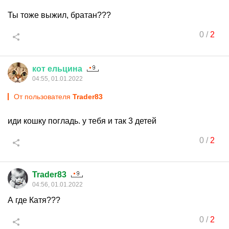
Ты тоже выжил, братан???
0
/
2
кот
ельцина
04:55, 01.01.2022
От пользователя
Trader83
иди кошку погладь. у тебя и так 3 детей
0
/
2
Trader83
04:56, 01.01.2022
А где Катя???
0
/
2