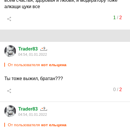
всем счастья, здоровья и любви, и модератору тоже
алкащи цуки все
1
/
2
Trader83
04:54, 01.01.2022
От пользователя
кот ельцина
Ты тоже выжил, братан???
0
/
2
Trader83
04:54, 01.01.2022
От пользователя
кот ельцина