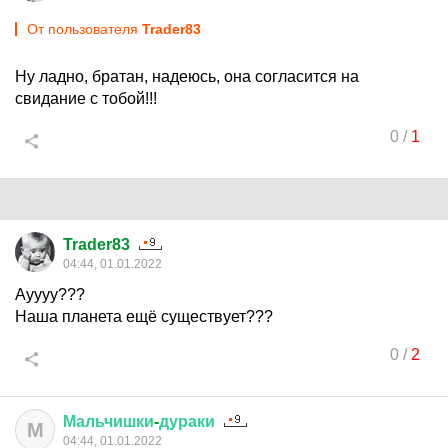
От пользователя
Trader83
Ну ладно, братан, надеюсь, она согласится на
свидание с тобой!!!
0
/
1
Trader83
04:44, 01.01.2022
Ауууу???
Наша планета ещё существует???
0
/
2
Мальчишки
-
дураки
М
04:44, 01.01.2022