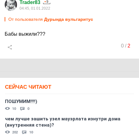
Trader83
04:45, 01.01.2022
От пользователя
Дурында вульгаритус
Бабы выжили???
0
/
2
СЕЙЧАС ЧИТАЮТ
ПОШУМИМ!!!!)
10
0
чем лучше зашить узел мауэрлата изнутри дома
(внутренняя стена)?
202
10