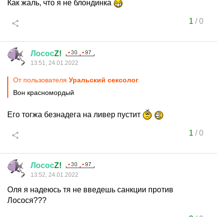
Как жаль, что я не блондинка
1
/
0
Лосос
Z!
13:51, 24.01.2022
От пользователя
Уральский сексолог
Вон красномордый
Его тогжа безнадега на ливер пустит
1
/
0
Лосос
Z!
13:52, 24.01.2022
Оля я надеюсь тя не введешь санкции против
Лосося???