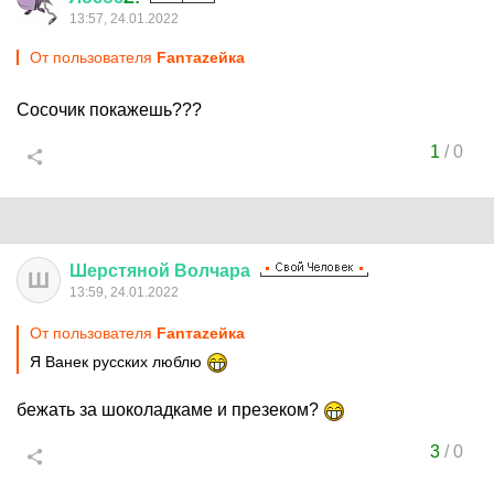
13:57, 24.01.2022
От пользователя
Fanтаzeйкa
Сосочик покажешь???
1
/
0
Шерстяной
Волчара
Ш
13:59, 24.01.2022
От пользователя
Fanтаzeйкa
Я Ванек русских люблю
бежать за шоколадкаме и презеком?
3
/
0