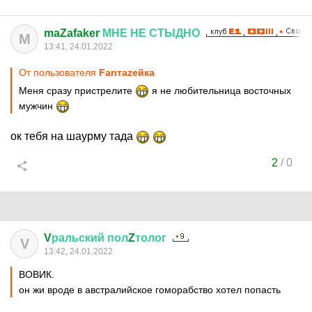
maZafaker
МНЕ
НЕ
СТЫДНО
M
13:41, 24.01.2022
От пользователя
Fanтаzeйкa
Меня сразу пристрелите
я не любительница восточных
мужчин
ок тебя на шаурму тада
2
/
0
V
ральский
пол
Z
толог
V
13:42, 24.01.2022
ВОВИК.
он жи вроде в австралийское гоморабство хотел попасть