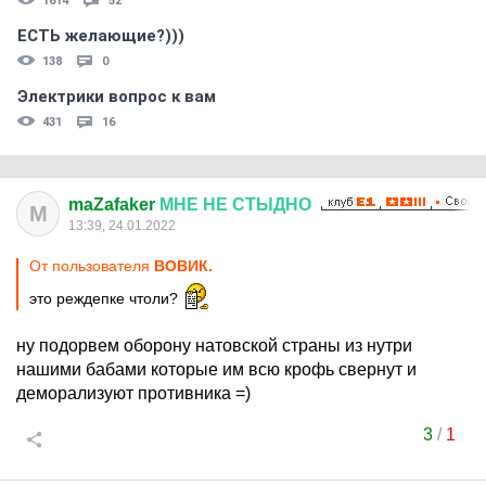
1614
52
ЕСТЬ желающие?)))
138
0
Электрики вопрос к вам
431
16
maZafaker
МНЕ
НЕ
СТЫДНО
M
13:39, 24.01.2022
От пользователя
ВОВИК.
это реждепке чтоли?
ну подорвем оборону натовской страны из нутри
нашими бабами которые им всю крофь свернут и
деморализуют противника =)
3
/
1