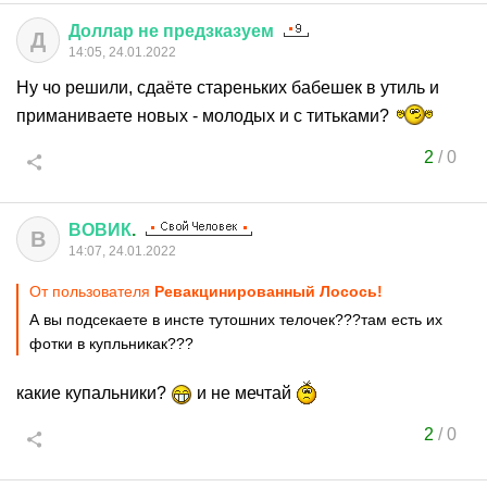
Доллар
не
предзказуем
Д
14:05, 24.01.2022
Ну чо решили, сдаёте стареньких бабешек в утиль и
приманиваете новых - молодых и с титьками?
2
/
0
ВОВИК
.
В
14:07, 24.01.2022
От пользователя
Ревакцинированный Лосось!
А вы подсекаете в инсте тутошних телочек???там есть их
фотки в купльникак???
какие купальники?
и не мечтай
2
/
0