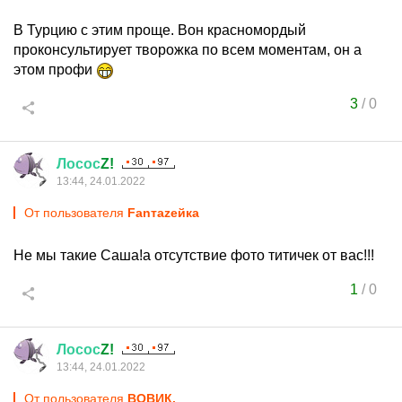
В Турцию с этим проще. Вон красномордый
проконсультирует творожка по всем моментам, он а
этом профи
3
/
0
Лосос
Z!
13:44, 24.01.2022
От пользователя
Fanтаzeйкa
Не мы такие Саша!а отсутствие фото титичек от вас!!!
1
/
0
Лосос
Z!
13:44, 24.01.2022
От пользователя
ВОВИК.