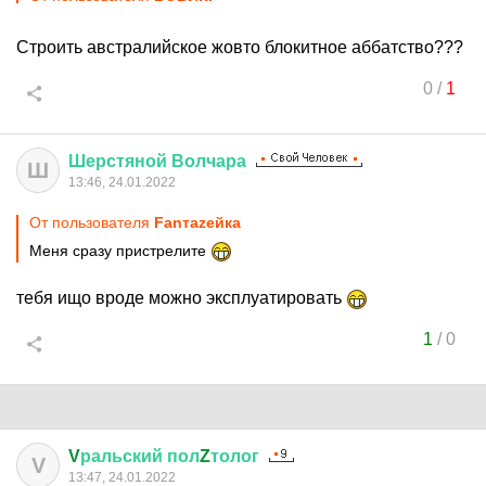
Строить австралийское жовто блокитное аббатство???
0
/
1
Шерстяной
Волчара
Ш
13:46, 24.01.2022
От пользователя
Fanтаzeйкa
Меня сразу пристрелите
тебя ищо вроде можно эксплуатировать
1
/
0
V
ральский
пол
Z
толог
V
13:47, 24.01.2022