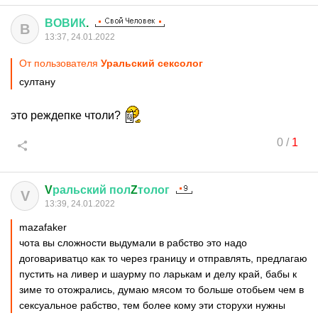
ВОВИК
.
В
13:37, 24.01.2022
От пользователя
Уральский сексолог
султану
это реждепке чтоли?
0
/
1
V
ральский
пол
Z
толог
V
13:39, 24.01.2022
mazafaker
чота вы сложности выдумали в рабство это надо
договариватцо как то через границу и отправлять, предлагаю
пустить на ливер и шаурму по ларькам и делу край, бабы к
зиме то отожрались, думаю мясом то больше отобьем чем в
сексуальное рабство, тем более кому эти сторухи нужны