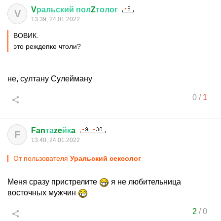
V
ральский
пол
Z
толог
V
13:39, 24.01.2022
ВОВИК.
это реждепке чтоли?
не, султану Сулейману
0
/
1
Fan
та
ze
йк
a
F
13:40, 24.01.2022
От пользователя
Уральский сексолог
Меня сразу пристрелите
я не любительница
восточных мужчин
2
/
0