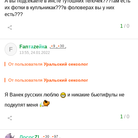
А вы подсекаете в инсте тутошних телочек???там есть
их фотки в купльникак???в фоловерах вы у них
есть???
1
/
0
Fan
та
ze
йк
a
F
13:55, 24.01.2022
От пользователя
Уральский сексолог
От пользователя
Уральский сексолог
Я Ванек русских люблю
и никакие бьютифулы не
подкупят меня
1
/
0
Лосос
Z!