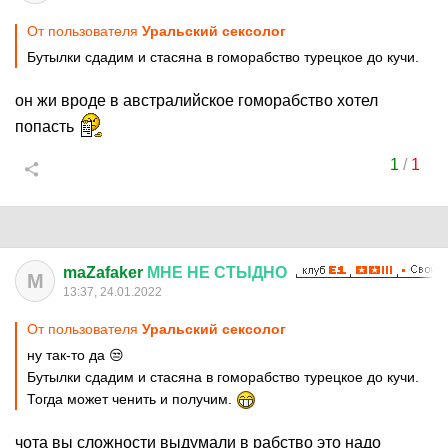
От пользователя
Уральский сексолог
Бутылки сдадим и стасяна в гоморабство турецкое до кучи.
он жи вроде в австралийское гоморабство хотел
попасть
1
/
1
maZafaker
МНЕ
НЕ
СТЫДНО
M
13:37, 24.01.2022
От пользователя
Уральский сексолог
ну так-то да 😒
Бутылки сдадим и стасяна в гоморабство турецкое до кучи.
Тогда может ченить и получим.
чота вы сложности выдумали в рабство это надо