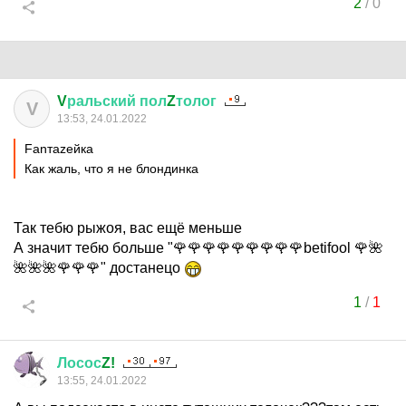
2
/
0
V
ральский
пол
Z
толог
V
13:53, 24.01.2022
Fanтаzeйкa
Как жаль, что я не блондинка
Так тебю рыжоя, вас ещё меньше
А значит тебю больше "🌹🌹🌹🌹🌹🌹🌹🌹🌹betifool 🌹🌺
🌺🌺🌺🌹🌹🌹" достанецо
1
/
1
Лосос
Z!
13:55, 24.01.2022