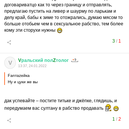
договариватцо как то через границу и отправлять,
предлагаю пустить на ливер и шаурму по ларькам и
делу край, бабы к зиме то отожрались, думаю мясом то
больше отобьем чем в сексуальное рабство, тем более
кому эти сторухи нужны
3
/
1
V
ральский
пол
Z
толог
V
13:37, 24.01.2022
Fanтаzeйкa
Ну и цуки же вы
дак успевайте – постите титьке и джёпке, глядишь, и
передумаем вас султану в рабство продавать
1
/
2