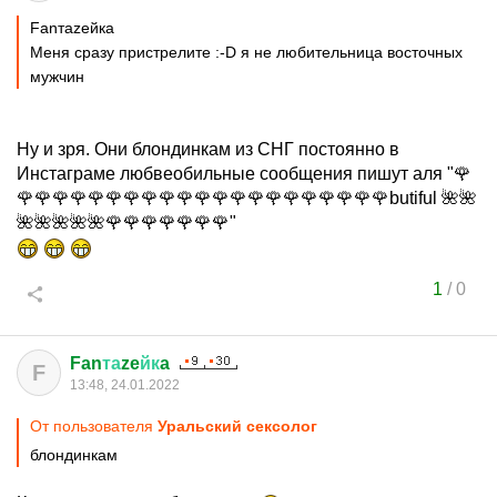
Fanтаzeйкa
Меня сразу пристрелите :-D я не любительница восточных
мужчин
Ну и зря. Они блондинкам из СНГ постоянно в
Инстаграме любвеобильные сообщения пишут аля "🌹
🌹🌹🌹🌹🌹🌹🌹🌹🌹🌹🌹🌹🌹🌹🌹🌹🌹🌹🌹🌹🌹butiful 🌺🌺
🌺🌺🌺🌺🌺🌹🌹🌹🌹🌹🌹🌹"
1
/
0
Fan
та
ze
йк
a
F
13:48, 24.01.2022
От пользователя
Уральский сексолог
блондинкам