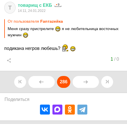
товарищ
с
ЕКБ
Т
14:11, 24.01.2022
От пользователя
Fanтаzeйкa
Меня сразу пристрелите
я не любительница восточных
мужчин
подикана негров любешь?
1
/
0
286
Поделиться