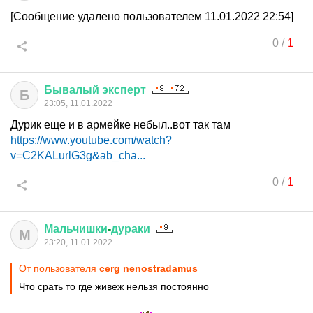
[Сообщение удалено пользователем 11.01.2022 22:54]
0
/
1
Бывалый
эксперт
Б
23:05, 11.01.2022
Дурик еще и в армейке небыл..вот так там
https://www.youtube.com/watch?
v=C2KALurlG3g&ab_cha...
0
/
1
Мальчишки
-
дураки
М
23:20, 11.01.2022
От пользователя
cerg nenostradamus
Что срать то где живеж нельзя постоянно