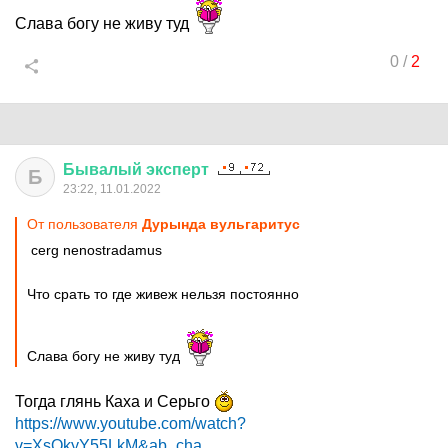
Слава богу не живу туд
0
/
2
Бывалый
эксперт
Б
23:22, 11.01.2022
От пользователя
Дурында вульгаритус
cerg nenostradamus
Что срать то где живеж нельзя постоянно
Слава богу не живу туд
Тогда глянь Каха и Серьго
https://www.youtube.com/watch?
v=XsQkyY55LkM&ab_cha...