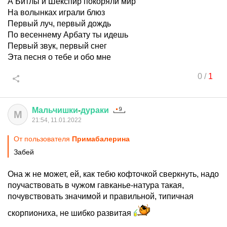
А Битлы и Шекспир покоряли мир
На волынках играли блюз
Первый луч, первый дождь
По весеннему Арбату ты идешь
Первый звук, первый снег
Эта песня о тебе и обо мне
0
/
1
Мальчишки
-
дураки
М
21:54, 11.01.2022
От пользователя
Примaбaлерина
Забей
Она ж не может, ей, как тебю кофточкой сверкнуть, надо
поучаствовать в чужом гавканье-натура такая,
почувствовать значимой и правильной, типичная
скорпиониха, не шибко развитая