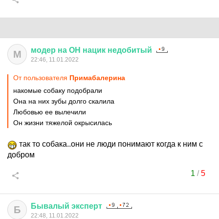
модер
на
ОН
нацик
недобитый
М
22:46, 11.01.2022
От пользователя
Примaбaлерина
накомые собаку подобрали
Она на них зубы долго скалила
Любовью ее вылечили
Он жизни тяжелой окрысилась
так то собака..они не люди понимают когда к ним с
добром
1
/
5
Бывалый
эксперт
Б
22:48, 11.01.2022