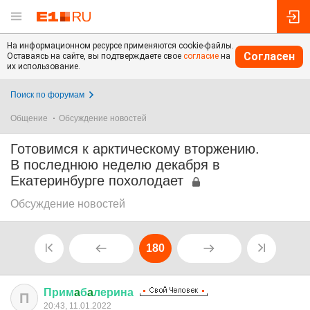
На информационном ресурсе применяются cookie-файлы.
Согласен
Оставаясь на сайте, вы подтверждаете свое
согласие
на
их использование.
Поиск по форумам
Общение
Обсуждение новостей
Готовимся к арктическому вторжению.
В последнюю неделю декабря в
Екатеринбурге похолодает
Обсуждение новостей
180
Прим
a
б
a
лерина
П
20:43, 11.01.2022