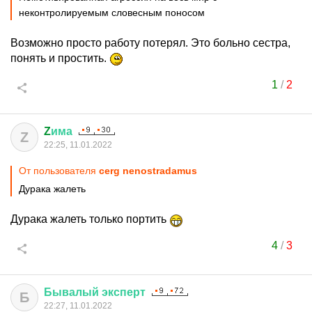
неконтролируемым словесным поносом
Возможно просто работу потерял. Это больно сестра,
понять и простить.
1
/
2
Z
има
Z
22:25, 11.01.2022
От пользователя
cerg nenostradamus
Дурака жалеть
Дурака жалеть только портить
4
/
3
Бывалый
эксперт
Б
22:27, 11.01.2022