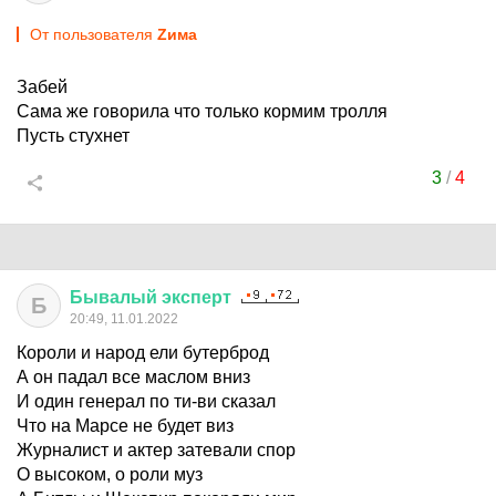
От пользователя
Zима
Забей
Сама же говорила что только кормим тролля
Пусть стухнет
3
/
4
Бывалый
эксперт
Б
20:49, 11.01.2022
Короли и народ ели бутерброд
А он падал все маслом вниз
И один генерал по ти-ви сказал
Что на Марсе не будет виз
Журналист и актер затевали спор
О высоком, о роли муз