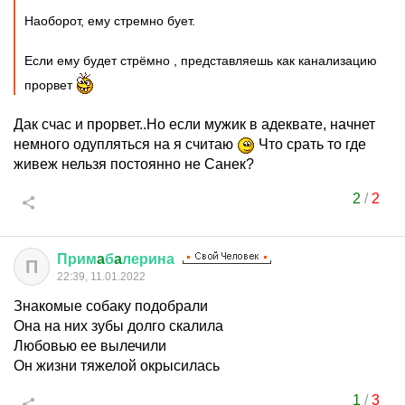
Наоборот, ему стремно бует.
Если ему будет стрёмно , представляешь как канализацию
прорвет
Дак счас и прорвет..Но если мужик в адеквате, начнет
немного одупляться на я считаю
Что срать то где
живеж нельзя постоянно не Санек?
2
/
2
Прим
a
б
a
лерина
П
22:39, 11.01.2022
Знакомые собаку подобрали
Она на них зубы долго скалила
Любовью ее вылечили
Он жизни тяжелой окрысилась
1
/
3