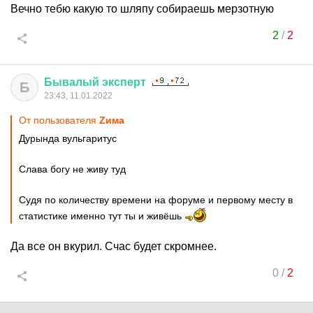
Вечно тебю какую то шляпу собираешь мерзотную
2
/
2
Бывалый
эксперт
Б
23:43, 11.01.2022
От пользователя
Zима
Дурында вульгаритус
Слава богу не живу туд
Судя по количеству времени на форуме и первому месту в
статистике именно тут ты и живёшь
Да все он вкурил. Счас будет скромнее.
0
/
2