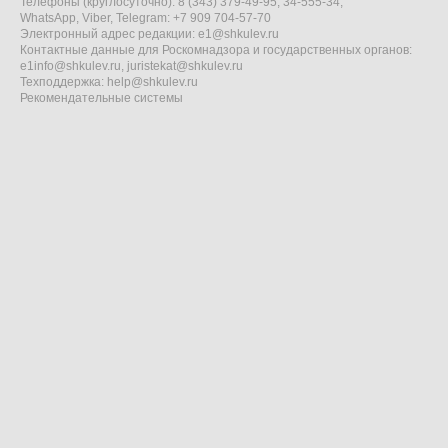
Телефоны (круглосуточно): 8 (343) 379-49-95, 34-555-34,
WhatsApp, Viber, Telegram: +7 909 704-57-70
Электронный адрес редакции:
e1@shkulev.ru
Контактные данные для Роскомнадзора и государственных органов:
e1info@shkulev.ru
,
juristekat@shkulev.ru
Техподдержка:
help@shkulev.ru
Рекомендательные системы