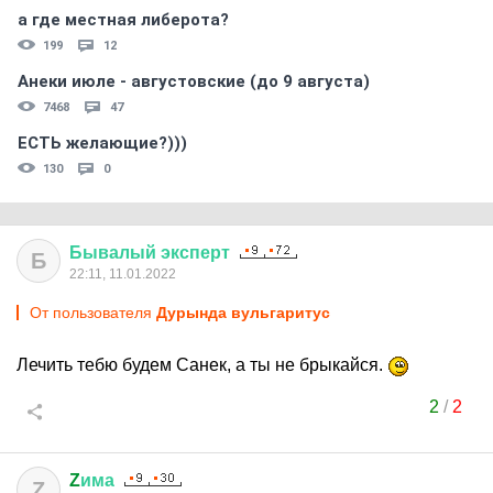
а где местная либерота?
199
12
Анеки июле - августовские (до 9 августа)
7468
47
ЕСТЬ желающие?)))
130
0
Бывалый
эксперт
Б
22:11, 11.01.2022
От пользователя
Дурында вульгаритус
Лечить тебю будем Санек, а ты не брыкайся.
2
/
2
Z
има
Z