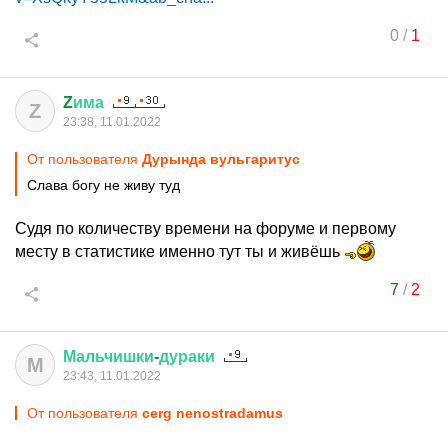
0
/
1
Z
има
Z
23:38, 11.01.2022
От пользователя
Дурында вульгаритус
Слава богу не живу туд
Судя по количеству времени на форуме и первому
месту в статистике именно тут ты и живёшь
7
/
2
Мальчишки
-
дураки
М
23:43, 11.01.2022
От пользователя
cerg nenostradamus