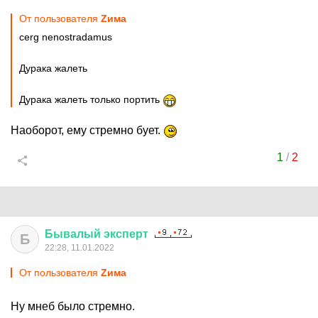
От пользователя
Zима
cerg nenostradamus
Дурака жалеть
Дурака жалеть только портить
Наоборот, ему стремно бует.
1
/
2
Бывалый
эксперт
Б
22:28, 11.01.2022
От пользователя
Zима
Ну мнеб было стремно.