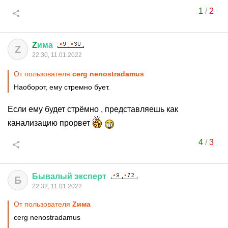
1
/
2
Z
има
Z
22:30, 11.01.2022
От пользователя
cerg nenostradamus
Наоборот, ему стремно бует.
Если ему будет стрёмно , представляешь как
канализацию прорвет
4
/
3
Бывалый
эксперт
Б
22:32, 11.01.2022
От пользователя
Zима
cerg nenostradamus