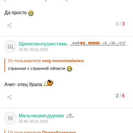
Да просто
0
/
3
Щенятки
-
пушистики
.
Щ
20:46, 06.01.2022
От пользователя
cerg nenostradamus
странная с странной области
Ачит- отец Урала
2
/
6
Мальчишки
-
дураки
М
20:46, 06.01.2022
От пользователя
Примaбaлерина