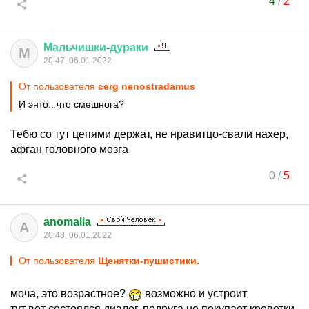
4
/
2
Мальчишки
-
дураки
М
20:47, 06.01.2022
От пользователя
cerg nenostradamus
И энто.. что смешнога?
Тебю со тут цепями держат, не нравитцо-свали нахер,
афган головного мозга
0
/
5
anomalia
A
20:48, 06.01.2022
От пользователя
Щенятки-пушистики.
моча, это возрастное?
возможно и устроит
тут вот состоялся диалог, подруга не покупает креветки,