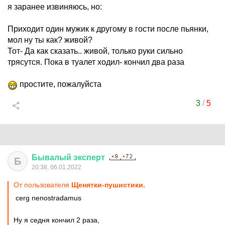
я заранее извиняюсь, но:
Приходит один мужик к другому в гости после пьянки,
мол ну ты как? живой?
Тот- Да как сказать.. живой, только руки сильно
трясутся. Пока в туалет ходил- кончил два раза
простите, пожалуйста
3
/
5
Бывалый
эксперт
Б
20:38, 06.01.2022
От пользователя
Щенятки-пушистики.
cerg nenostradamus
Ну я седня кончил 2 раза,