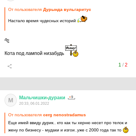
От пользователя
Дурында вульгаритус
Настало время чудесных историй
🐅
Кота под лампой низабудь
1
/
2
Мальчишки
-
дураки
М
20:33, 06.01.2022
От пользователя
cerg nenostradamus
Еще имей ввиду дурик.. кто как ты херню несет про телок и
жену по бизнесу - мудаки и изгои..уже с 2000 года так то