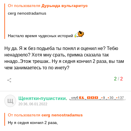
От пользователя
Дурында вульгаритус
cerg nenostradamus
Настало время чудесных историй
Ну да. Я ж без подьеба ты понял и оценил не? Тебю
ненадоело? Хотя мну срать, примка сказала так
ннадо..Этож трешак.. Ну я седня кончил 2 раза, вы там
чем занимаетесь то по инету?
2
/
2
Щенятки
-
пушистики
.
Щ
20:36, 06.01.2022
От пользователя
cerg nenostradamus
Ну я седня кончил 2 раза,