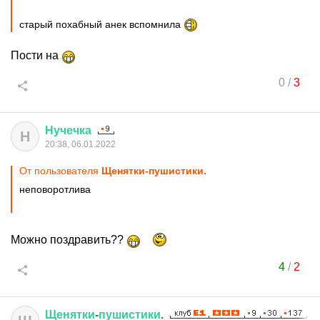
старый похабный анек вспомнила
Пости на
0
/
3
Нучечка
Н
20:38, 06.01.2022
От пользователя
Щенятки-пушистики.
неповоротлива
Можно поздравить??
4
/
2
Щенятки
-
пушистики
.