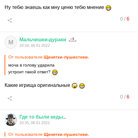
Ну тебю знаешь как мну ценю тебю мнение
0
/
6
Мальчишки
-
дураки
М
20:34, 06.01.2022
От пользователя
Щенятки-пушистики.
моча в голову ударила
устроит такой ответ?
Какие игрища оригинальные
0
/
6
Где
то
были
кеды
..
20:35, 06.01.2022
От пользователя
Щенятки-пушистики.