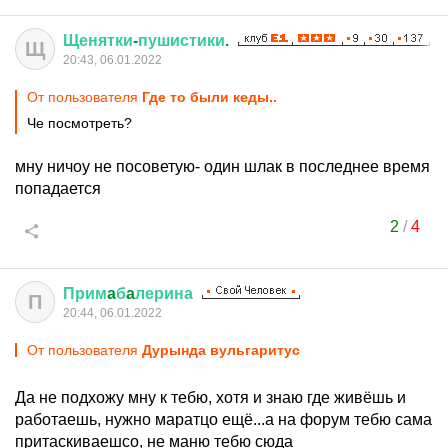
Щенятки
-
пушистики
.
Щ
20:43, 06.01.2022
От пользователя
Где то были кеды..
Че посмотреть?
мну ничоу не посоветую- один шлак в последнее время
попадается
2
/
4
Прим
a
б
a
лерина
П
20:44, 06.01.2022
От пользователя
Дурында вульгаритус
Да не подхожу мну к тебю, хотя и знаю где живёшь и
работаешь, нужно маратцо ещё...а на форум тебю сама
притаскиваешсо, не маню тебю сюда