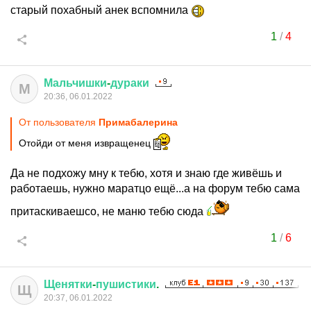
старый похабный анек вспомнила
1
/
4
Мальчишки
-
дураки
М
20:36, 06.01.2022
От пользователя
Примaбaлерина
Отойди от меня извращенец
Да не подхожу мну к тебю, хотя и знаю где живёшь и
работаешь, нужно маратцо ещё...а на форум тебю сама
притаскиваешсо, не маню тебю сюда
1
/
6
Щенятки
-
пушистики
.
Щ
20:37, 06.01.2022