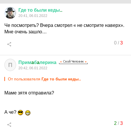
Где
то
были
кеды
..
20:41, 06.01.2022
Че посмотреть? Вчера смотрел « не смотрите наверх».
Мне очень зашло…
0
/
3
Прим
a
б
a
лерина
П
20:42, 06.01.2022
От пользователя
Где то были кеды..
Маме зятя отправила?
А че?
2
/
3