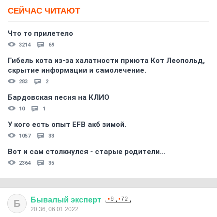
СЕЙЧАС ЧИТАЮТ
Что то прилетело
3214
69
Гибель кота из-за халатности приюта Кот Леопольд,
скрытиe информации и самолечение.
283
2
Бардовская песня на КЛИО
10
1
У кого есть опыт EFB акб зимой.
1057
33
Вот и сам столкнулся - старые родители...
2364
35
Бывалый
эксперт
Б
20:36, 06.01.2022