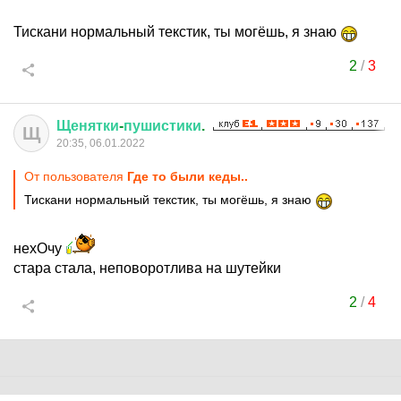
Тискани нормальный текстик, ты могёшь, я знаю
2
/
3
Щенятки
-
пушистики
.
Щ
20:35, 06.01.2022
От пользователя
Где то были кеды..
Тискани нормальный текстик, ты могёшь, я знаю
нехОчу
стара стала, неповоротлива на шутейки
2
/
4