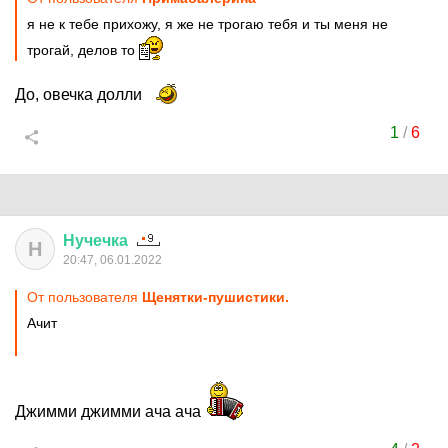
я не к тебе прихожу, я же не трогаю тебя и ты меня не
трогай, делов то
До, овечка долли
1
/
6
Нучечка
Н
20:47, 06.01.2022
От пользователя
Щенятки-пушистики.
Ачит
Джимми джимми ача ача