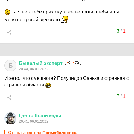
а я не к тебе прихожу, я же не трогаю тебя и ты
меня не трогай, делов то
3
/
1
Бывалый
эксперт
Б
20:44, 06.01.2022
И энто.. что смешнога? Полупидор Санька и странная с
странной области
7
/
1
Где
то
были
кеды
..
20:45, 06.01.2022
От пользователя
Примaбaлерина