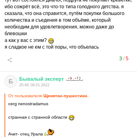
ибо сожрёт всё, это что-то типа голодного детства. я
сказала, что она справится, путём покупки большого
количества и съедения в том объёме, который
необходим для удовлетворения, можно даже до
блевошки
а как у вас с этим?
я сладкое не ем с той поры, что объелась
3
/
5
Бывалый
эксперт
Б
20:49, 06.01.2022
От пользователя
Щенятки-пушистики.
cerg nenostradamus
странная с странной области
Ачит- отец Урала