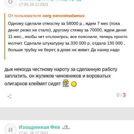
О
17:34, 26.12.2021
От пользователя
cerg nenostradamus
Одному сделали отмостку за 58000 р., ждем 7 мес (пока
денег резко не стало), другому стяжку за 70000, ждем денег
11 мес., якобы чет отслоилрсь, все пояснили, теперь просто
молчит. Сделали штукатурку за 330 000 р, отдала 130 000 ,
больше трубку не берет, в доме не живет. Да нахер надо
дык некогда честному нароту за сделанную работу
заплатить. он жуликов чиновников и вороватых
олигархов клеймят сидят
0
/
3
Изощренная
Фея
И
17:41, 26.12.2021