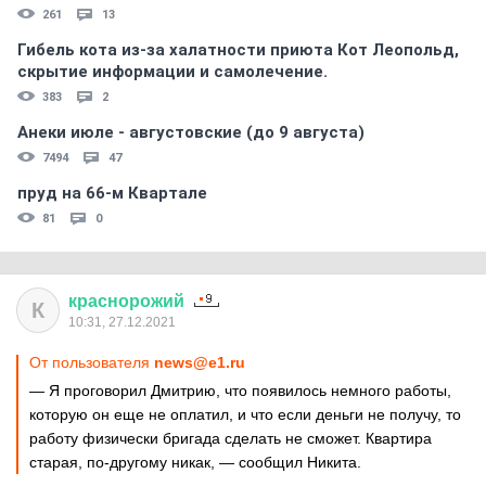
261
13
Гибель кота из-за халатности приюта Кот Леопольд,
скрытиe информации и самолечение.
383
2
Анеки июле - августовские (до 9 августа)
7494
47
пруд на 66-м Квартале
81
0
краснорожий
К
10:31, 27.12.2021
От пользователя
news@e1.ru
— Я проговорил Дмитрию, что появилось немного работы,
которую он еще не оплатил, и что если деньги не получу, то
работу физически бригада сделать не сможет. Квартира
старая, по-другому никак, — сообщил Никита.