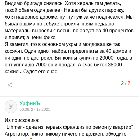
Видимо бригада снялась. Хотя хераль там делать,
такой обьем один делает. Нашел бы других парочку,
хотя наверное дороже..нут тут уж за че подписался. Мы
бывало дома по себухе строили, прям недаано,
материалы выросли с весны по аагуст еа 40 процентов
и привет, а цены фикс.
Я заметил что в основном укры и молдовашке так
косячят. Один идиот набрал предоплаты за 40 домов и
ни один не достроил. Биткоины купил по 20000 тогда, а
онт уппли до 7000 он и продал. А счас биток 38000
кажись. Судят его счас
2
/
2
УрфинЪ
У
06:36, 27.12.2021
Из поисковика:
"Lihmer - одна из первых франшиз по ремонту квартир"
Агрегатор, никто никому ничего не должен, обходите