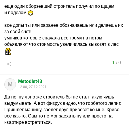
еще один оборзевший строитель получил по щщам
и поделом
все допы ты или заранее обозначаешь или делаешь их
за свой счет!
умников которые сначала все громят а потом
объявляют что стоимость увеличилась вывозят в лес
1
/
0
Metodist48
M
12:00, 27.12.2021
Да не, ну явно же строитель бы не стал такую чушь
выдумывать. А вот физрук видно, что горбатого лепит.
Пришлет машину, заедет друг, привезет ко мне. Криво
все как-то. Сам то не мог заехать ну или просто на
квартире встретиться.