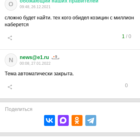
обожающий
наших
правителей
О
09:48, 26.12.2021
сложно будет найти. тех кого обидел козицин с миллион
наберется
1
/
0
news@e1.ru
N
00:08, 27.01.2022
Тема автоматически закрыта.
0
Поделиться