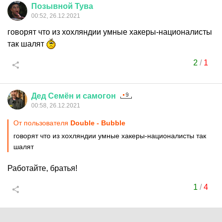
Позывной
Тува
00:52, 26.12.2021
говорят что из хохляндии умные хакеры-националисты
так шалят
2
/
1
Дед
Семён
и
самогон
00:58, 26.12.2021
От пользователя
Double - Bubble
говорят что из хохляндии умные хакеры-националисты так
шалят
Работайте, братья!
1
/
4