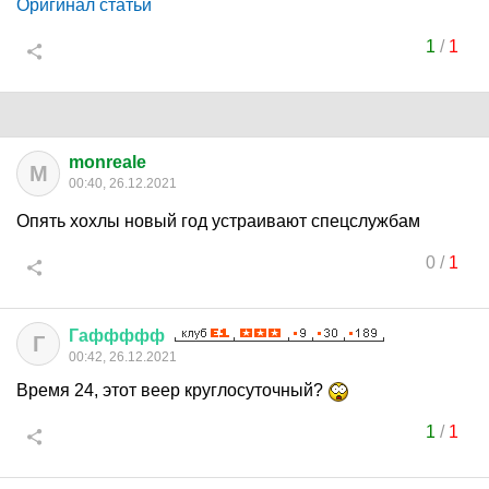
Оригинал статьи
1
/
1
monreale
M
00:40, 26.12.2021
Опять хохлы новый год устраивают спецслужбам
0
/
1
Гаффффф
Г
00:42, 26.12.2021
Время 24, этот веер круглосуточный?
1
/
1