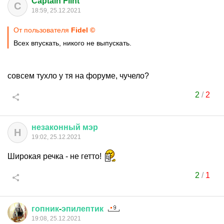
Captain Flint
C
18:59, 25.12.2021
От пользователя
Fidel ©
Всех впускать, никого не выпускать.
совсем тухло у тя на форуме, чучело?
2
/
2
незаконный
мэр
Н
19:02, 25.12.2021
Широкая речка - не гетто!
2
/
1
гопник
-
эпилептик
19:08, 25.12.2021