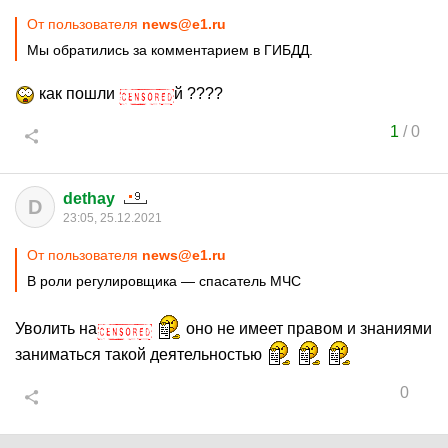
От пользователя
news@e1.ru
Мы обратились за комментарием в ГИБДД.
как пошли
й ????
1
/
0
dethay
D
23:05, 25.12.2021
От пользователя
news@e1.ru
В роли регулировщика — спасатель МЧС
Уволить на
оно не имеет правом и знаниями
заниматься такой деятельностью
0