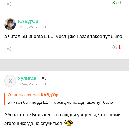
3
/
0
КАВд
'
Ор
13:17, 25.12.2021
а читал бы иногда Е1 ... месяц же назад такое тут было
0
/
1
хулиган
Х
13:44, 25.12.2021
От пользователя
КАВд'Ор
а читал бы иногда Е1 ... месяц же назад такое тут было
Абсолютное Большенство людей уверены, что с ними
этого никогда не случиться