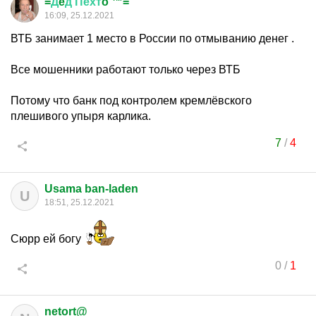
=
Д
e
д
Пехт
o ™=
16:09, 25.12.2021
ВТБ занимает 1 место в России по отмыванию денег .
Все мошенники работают только через ВТБ
Потому что банк под контролем кремлёвского
плешивого упыря карлика.
7
/
4
Usama ban-laden
U
18:51, 25.12.2021
Сюрр ей богу
0
/
1
netort@