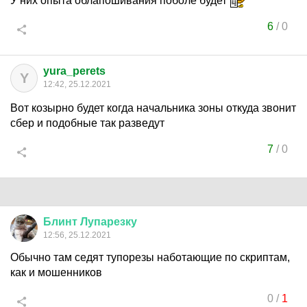
У них опыта облапошивания поболе будет
6
/
0
yura_perets
Y
12:42, 25.12.2021
Вот козырно будет когда начальника зоны откуда звонит
сбер и подобные так разведут
7
/
0
Блинт
Лупарезку
12:56, 25.12.2021
Обычно там седят тупорезы наботающие по скриптам,
как и мошенников
0
/
1