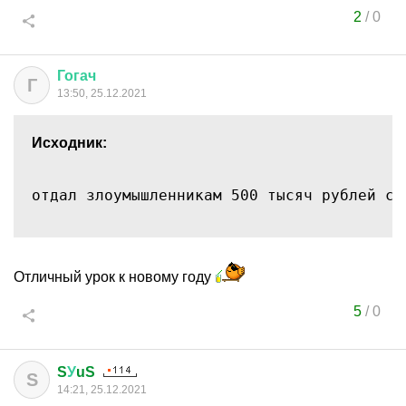
2
/
0
Гогач
Г
13:50, 25.12.2021
Исходник:
отдал злоумышленникам 500 тысяч рублей со
Отличный урок к новому году
5
/
0
S
У
uS
S
14:21, 25.12.2021