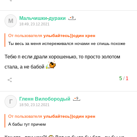
Мальчишки
-
дураки
М
18:49, 23.12.2021
От пользователя
улыбайтесь))один хрен
Ты весь за меня испереживался ночами не спишь похоже
Тебю п если драли хорошенько, то просто золотом
стала, а не бабой
5
/
1
Гленн
Вилобородый
Г
18:50, 23.12.2021
От пользователя
улыбайтесь))один хрен
А бабы тут причем