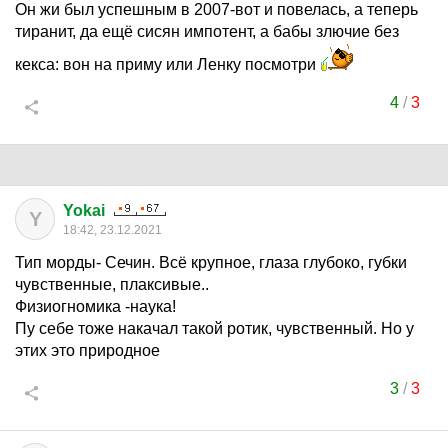
Он жи был успешным в 2007-вот и повелась, а теперь
тиранит, да ещё сисян импотент, а бабы злючие без
кекса: вон на приму или Ленку посмотри
4
/
3
Yokai
Y
18:42, 23.12.2021
Тип морды- Сечин. Всё крупное, глаза глубоко, губки
чувственные, плаксивые..
Физиогномика -наука!
Пу себе тоже накачал такой ротик, чувственный. Но у
этих это природное
3
/
3