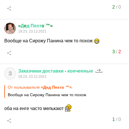
2
/
0
=
Д
e
д
Пехт
o ™=
18:23, 23.12.2021
Вообще на Сирожу Панина чем то похож
3
/
2
Заказчики
доставки
-
конченные
З
18:23, 23.12.2021
От пользователя
=Дeд Пехтo ™=
Вообще на Сирожу Панина чем то похож
оба на енге часто мелькают
1
/
0