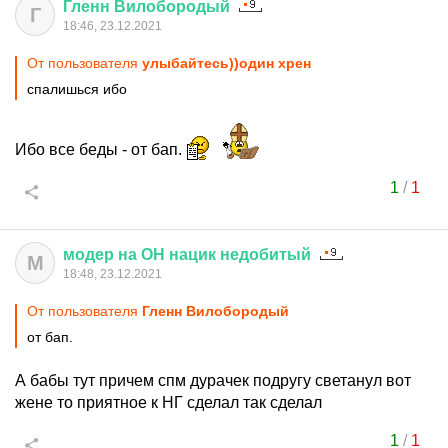
Гленн
Вилобородый
Г
18:46, 23.12.2021
От пользователя
улыбайтесь))один хрен
спалишься ибо
Ибо все беды - от бап.
1
/
1
модер
на
ОН
нацик
недобитый
М
18:48, 23.12.2021
От пользователя
Гленн Вилобородый
от бап.
А бабы тут причем спм дурачек подругу светанул вот
жене то приятное к НГ сделал так сделал
1
/
1