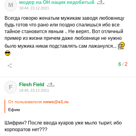
модер
на
ОН
нацик
недобитый
М
18:44, 23.12.2021
Всегда говорю женатым мужикам заводя любовницу
будь готов что рано или поздно спалишься ибо все
тайное становится явным .. Не верят.. Вот отличный
пример из жизни причем даже любовнице не нужно
было мужика никак подставлять сам лажанулся...
6
/
2
Flesh Field
F
18:45, 23.12.2021
От пользователя
news@e1.ru
Ефим
Шифрин? После ввода куаров уже мыло тырит, ибо
корпоратов нет???