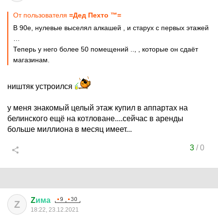
От пользователя
=Дeд Пехтo ™=
В 90е, нулевые выселял алкашей , и старух с первых этажей
…
Теперь у него более 50 помещений .., , которые он сдаёт
магазинам.
ништяк устроился
у меня знакомый целый этаж купил в аппартах на
белинского ещё на котловане....сейчас в аренды
больше миллиона в месяц имеет...
3
/
0
Z
има
Z
18:22, 23.12.2021