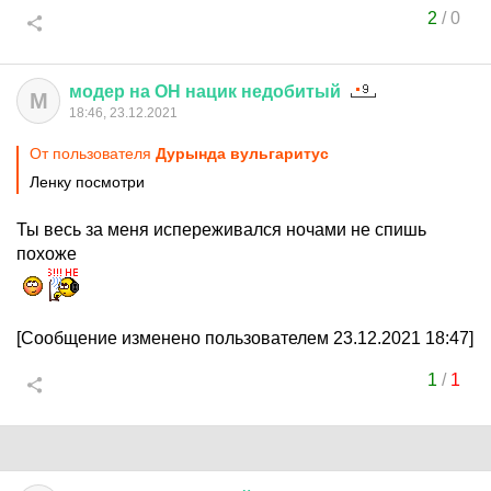
2
/
0
модер
на
ОН
нацик
недобитый
М
18:46, 23.12.2021
От пользователя
Дурында вульгаритус
Ленку посмотри
Ты весь за меня испереживался ночами не спишь
похоже
[Сообщение изменено пользователем 23.12.2021 18:47]
1
/
1