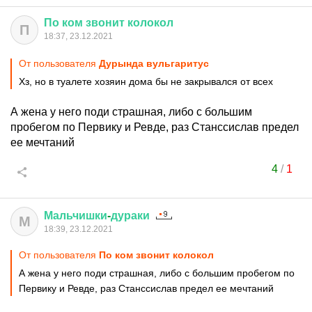
По
ком
звонит
колокол
П
18:37, 23.12.2021
От пользователя
Дурында вульгаритус
Хз, но в туалете хозяин дома бы не закрывался от всех
А жена у него поди страшная, либо с большим
пробегом по Первику и Ревде, раз Станссислав предел
ее мечтаний
4
/
1
Мальчишки
-
дураки
М
18:39, 23.12.2021
От пользователя
По ком звонит колокол
А жена у него поди страшная, либо с большим пробегом по
Первику и Ревде, раз Станссислав предел ее мечтаний