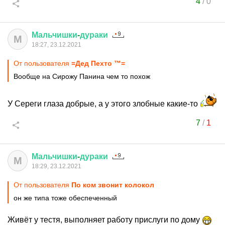
4
/
0
Мальчишки
-
дураки
М
18:27, 23.12.2021
От пользователя
=Дeд Пехтo ™=
Вообще на Сирожу Панина чем то похож
У Сереги глаза добрые, а у этого злобные какие-то
7
/
1
Мальчишки
-
дураки
М
18:29, 23.12.2021
От пользователя
По ком звонит колокол
он же типа тоже обеспеченный
Живёт у тестя, выполняет работу прислуги по дому