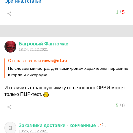
Оригинал статьи
1
/
5
Багровый
Фантомас
18:24, 21.12.2021
От пользователя
news@e1.ru
По словам министра, для «омикрона» характерны першение
в горле и лихорадка.
И отличить страшную чумку от сезонного ОРВИ может
только ПЦР-тест.
5
/
0
Заказчики
доставки
-
конченные
З
18:25, 21.12.2021