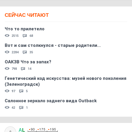
СЕЙЧАС ЧИТАЮТ
Что то прилетело
2515
68
Вот и сам столкнулся - старые родители...
2284
35
ОАКЗВ Что за запах?
798
14
Генетический код искусства: музей нового поколения
(Зеленоградск)
97
5
Салонное зеркало заднего вида Outback
42
1
А
L