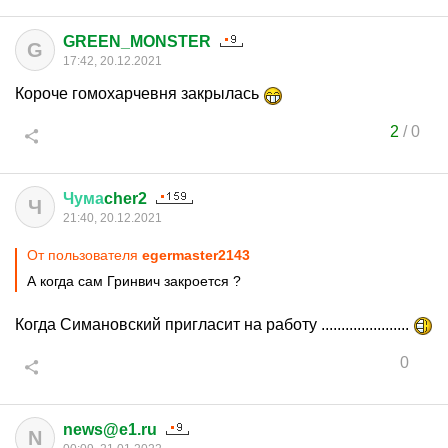
GREEN_MONSTER
G
17:42, 20.12.2021
Короче гомохарчевня закрылась
2
/
0
Чума
cher2
Ч
21:40, 20.12.2021
От пользователя
egermaster2143
А когда сам Гринвич закроется ?
Когда Симановский пригласит на работу ......................
0
news@e1.ru
N