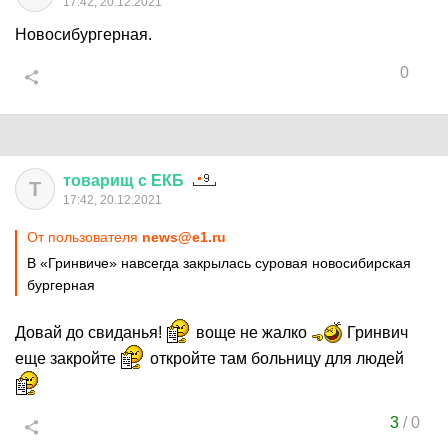
17:42, 20.12.2021
Новосибургерная.
0
товарищ
с
ЕКБ
Т
17:42, 20.12.2021
От пользователя
news@e1.ru
В «Гринвиче» навсегда закрылась суровая новосибирская
бургерная
Довай до свиданья!
воще не жалко
Гринвич
еще закройте
откройте там больницу для людей
3
/
0