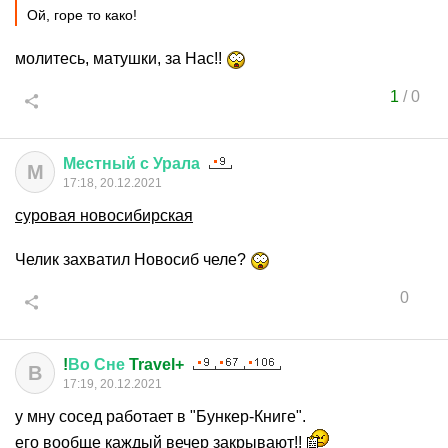
Ой, горе то како!
молитесь, матушки, за Нас!!
1
/
0
Местный
с
Урала
М
17:18, 20.12.2021
суровая новосибирская
Челик захватил Новосиб челе?
0
!
Во
Сне
Travel+
В
17:19, 20.12.2021
у мну сосед работает в "Бункер-Книге".
его вообще каждый вечер закрывают!!