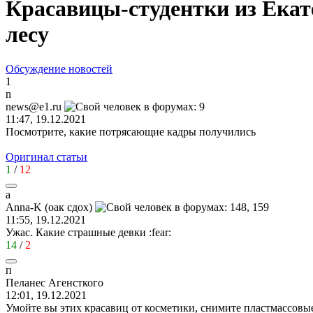
Красавицы-студентки из Екат
лесу
Обсуждение новостей
1
n
news@e1.ru
11:47, 19.12.2021
Посмотрите, какие потрясающие кадры получились
Оригинал статьи
1
/
12
a
Anna-K (
оак
сдох
)
11:55, 19.12.2021
Ужас. Какие страшные девки
:fear:
14
/
2
п
Пеланес
Агенсткого
12:01, 19.12.2021
Умойте вы этих красавиц от косметики, снимите пластмассовые