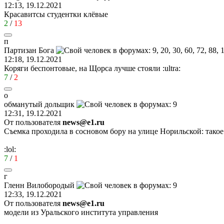
12:13, 19.12.2021
Красавитсы студентки клёвые
2
/
13
п
Партизан
Бога
12:18, 19.12.2021
Коряги беспонтовые, на Щорса лучше стояли
:ultra:
7
/
2
о
обманутый
дольщик
12:31, 19.12.2021
От пользователя
news@e1.ru
Съемка проходила в сосновом бору на улице Норильской: такое
:lol:
7
/
1
г
Гленн
Вилобородый
12:33, 19.12.2021
От пользователя
news@e1.ru
модели из Уральского института управления