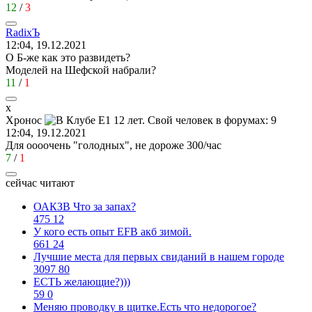
12
/
3
Radix
Ъ
12:04, 19.12.2021
О Б-же как это развидеть?
Моделей на Шефской набрали?
11
/
1
х
Хронос
12:04, 19.12.2021
Для оооочень "голодных", не дороже 300/час
7
/
1
сейчас читают
ОАКЗВ Что за запах?
475
12
У кого есть опыт EFB акб зимой.
661
24
Лучшие места для первых свиданий в нашем городе
3097
80
ЕСТЬ желающие?)))
59
0
Меняю проводку в щитке.Есть что недорогое?