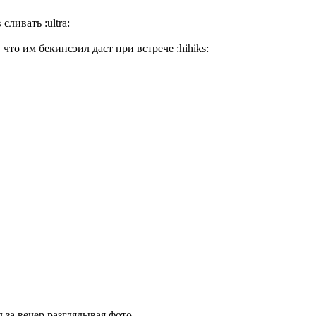
в сливать
:ultra:
т, что им бекинсэил даст при встрече
:hihiks:
за вечер разглядывая фото...