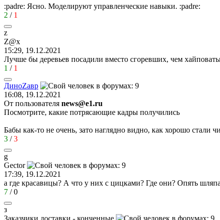
:padre:
Ясно. Моделируют управленческие навыки.
:padre:
2
/
1
z
Z@x
15:29, 19.12.2021
Лучше бы деревьев посадили вместо сгоревших, чем хайповать
1
/
1
Дино
Z
ав
p
16:08, 19.12.2021
От пользователя
news@e1.ru
Посмотрите, какие потрясающие кадры получились
Бабы как-то не очень, зато наглядно видно, как хорошо стали ч
3
/
3
g
Gector
17:39, 19.12.2021
а где красавицы? А что у них с цицками? Где они? Опять шляпа
7
/
0
з
Заказчики
доставки
-
конченные