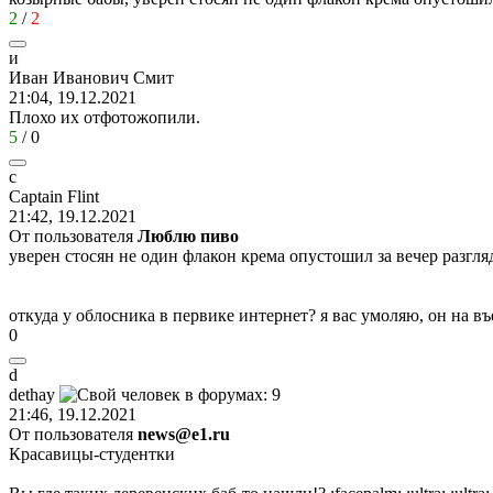
2
/
2
и
Иван
Иванович
Смит
21:04, 19.12.2021
Плохо их отфотожопили.
5
/
0
c
Captain Flint
21:42, 19.12.2021
От пользователя
Люблю пиво
уверен стосян не один флакон крема опустошил за вечер разгляд
откуда у облосника в первике интернет? я вас умоляю, он на в
0
d
dethay
21:46, 19.12.2021
От пользователя
news@e1.ru
Красавицы-студентки