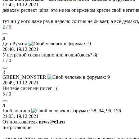
17:42, 19.12.2021
девахам респект
:ultra:
это не на оперженом кресле свой негати
тут ни у кого даже раз в неделю соития не бывает, а всё думаю
2
/
5
д
Дон
Румат
a
20:46, 19.12.2021
У ветреной соски видно или я ошибаюсь?
8(
1
/
0
g
GREEN_MONSTER
20:49, 19.12.2021
Ни тебе сисег ни писег
:-(
5
/
0
л
Люблю
пиво
21:03, 19.12.2021
От пользователя
news@e1.ru
потрясающие
козырные бабы, уверен стосян не один флакон крема опустошил 