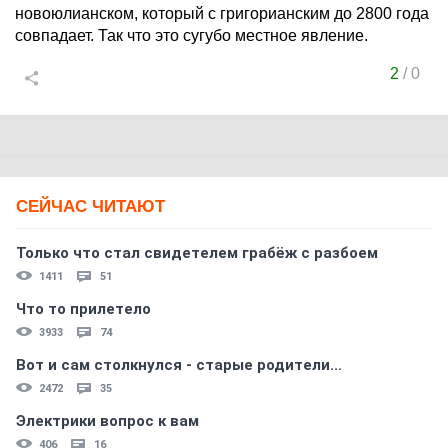
новоюлианском, который с григорианским до 2800 года
совпадает. Так что это сугубо местное явление.
2
/
0
СЕЙЧАС ЧИТАЮТ
Только что стал свидетелем грабёж с разбоем
1411
51
Что то прилетело
3933
74
Вот и сам столкнулся - старые родители...
2472
35
Электрики вопрос к вам
406
16