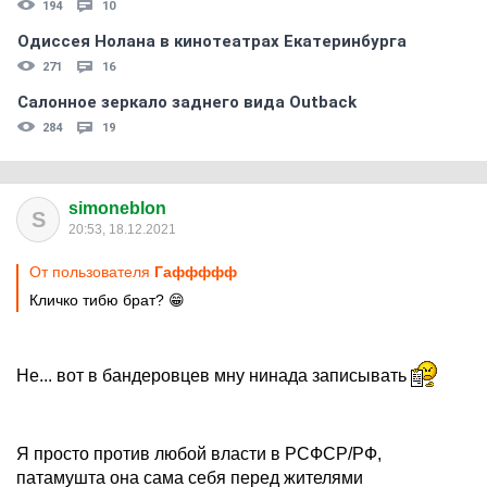
194
10
Одиссея Нолана в кинотеатрах Екатеринбурга
271
16
Салонное зеркало заднего вида Outback
284
19
simoneblon
S
20:53, 18.12.2021
От пользователя
Гаффффф
Кличко тибю брат? 😁
Не... вот в бандеровцев мну нинада записывать
Я просто против любой власти в РСФСР/РФ,
патамушта она сама себя перед жителями