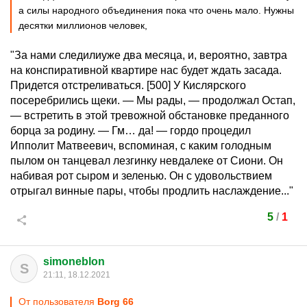
а силы народного объединения пока что очень мало. Нужны
десятки миллионов человек,
"За нами следилиуже два месяца, и, вероятно, завтра
на конспиративной квартире нас будет ждать засада.
Придется отстреливаться. [500] У Кислярского
посеребрились щеки. — Мы рады, — продолжал Остап,
— встретить в этой тревожной обстановке преданного
борца за родину. — Гм… да! — гордо процедил
Ипполит Матвеевич, вспоминая, с каким голодным
пылом он танцевал лезгинку невдалеке от Сиони. Он
набивая рот сыром и зеленью. Он с удовольствием
отрыгал винные пары, чтобы продлить наслаждение..."
5
/
1
simoneblon
S
21:11, 18.12.2021
От пользователя
Borg 66