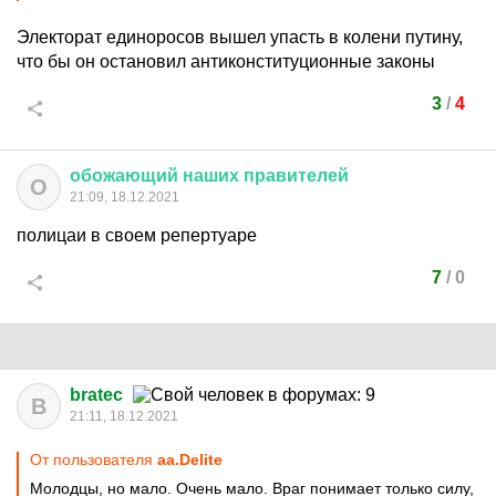
Электорат единоросов вышел упасть в колени путину,
что бы он остановил антиконституционные законы
3
/
4
обожающий
наших
правителей
О
21:09, 18.12.2021
полицаи в своем репертуаре
7
/
0
bratec
B
21:11, 18.12.2021
От пользователя
aa.Delite
Молодцы, но мало. Очень мало. Враг понимает только силу,