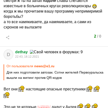
смотри ж ты на запах
падали
славы слетаются
известные в больничных кругах революционэры
когда ж мы прочитаем вашу программу непримиримой
боротьбы?
а то все намякиваете, да намякиваете, а сами из
схронов не вылазите
2
/
0
dethay
D
22:43, 18.12.2021
От пользователя
news@e1.ru
Для них подготовили автозак. Сотни жителей Первоуральска
вышли на митинг против QR-кодов
Вот они
настоящие опасные преступники
Это не те которые
дадут у Антея