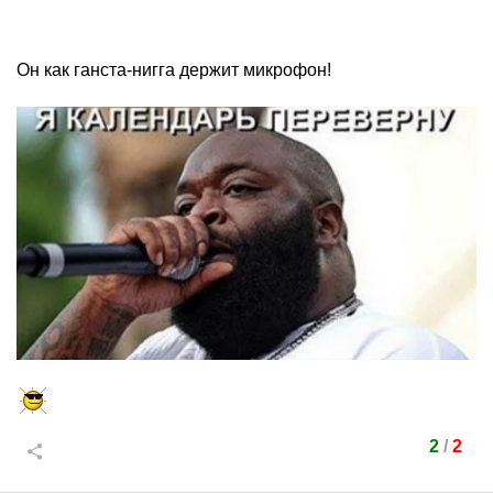
Он как ганста-нигга держит микрофон!
2
/
2