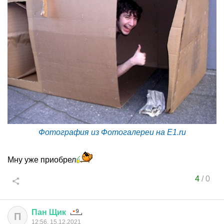
Фотография из Фотогалереи на E1.ru
Мну уже приобрел
4
/
0
Пан
Щик
П
12:56, 15.12.2021