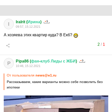
IraIrit (
Ирина
)
I
09:57, 15.12.2021
А хозяева этих квартир куда? В Екб?
2
/
1
Pipa86 (
фан
-
клуб
Лиды
с
ЖБИ
)
P
10:46, 15.12.2021
От пользователя
news@e1.ru
Рассказываем, какие варианты можно себе позволить без
ипотеки