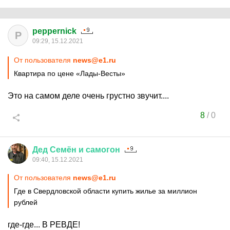
peppernick
P
09:29, 15.12.2021
От пользователя
news@e1.ru
Квартира по цене «Лады-Весты»
Это на самом деле очень грустно звучит....
8
/
0
Дед
Семён
и
самогон
09:40, 15.12.2021
От пользователя
news@e1.ru
Где в Свердловской области купить жилье за миллион
рублей
где-где... В РЕВДЕ!