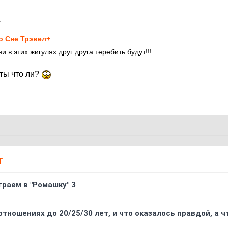
1
о Сне Трэвел+
и в этих жигулях друг друга теребить будут!!!
ты что ли?
Т
граем в "Ромашку" 3
отношениях до 20/25/30 лет, и что оказалось правдой, а 