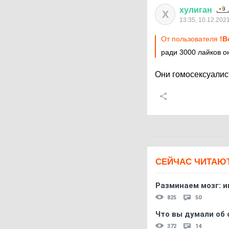
хулиган
Х
13:35, 10.12.202
От пользователя
!В
ради 3000 лайков он
Они гомосексуалис
СЕЙЧАС ЧИТАЮ
Разминаем мозг: и
825
50
Что вы думали об 
372
14