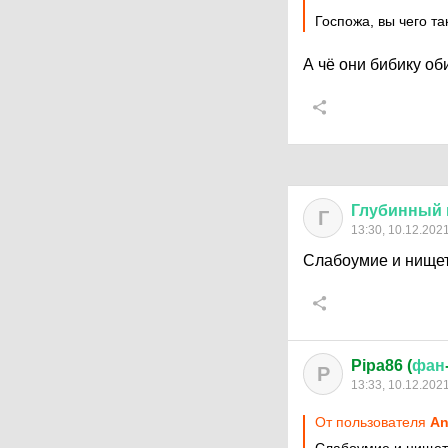
Госпожа, вы чего та
А чё они бибику о
Глубинный
Г
13:30, 10.12.202
Слабоумие и нище
Pipa86 (
фан
P
13:33, 10.12.202
От пользователя
An