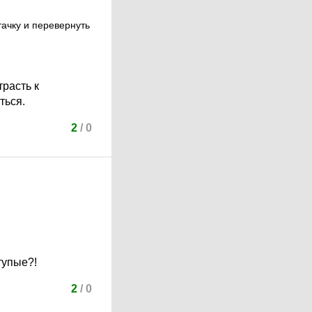
тачку и перевернуть
трасть к
ться.
2
/
0
тупые?!
2
/
0