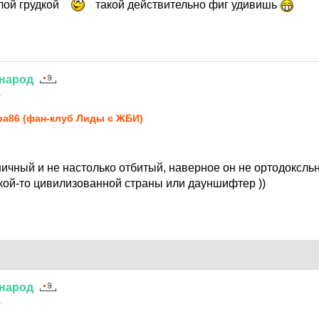
лой грудкой
такой действительно фиг удивишь
народ
1
pa86 (фан-клуб Лиды с ЖБИ)
ничный и не настолько отбитый, наверное он не ортодоксл
кой-то цивилизованной страны или дауншифтер ))
народ
1