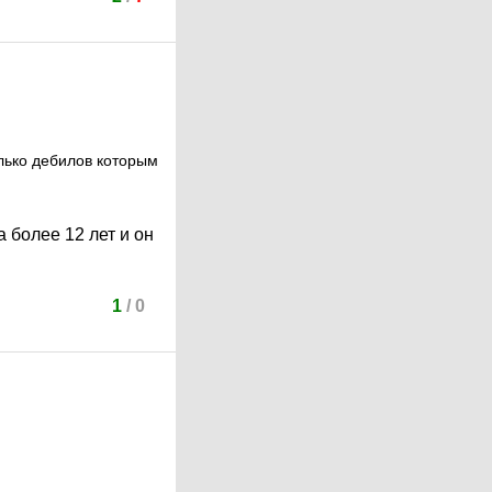
лько дебилов которым
 более 12 лет и он
1
/
0