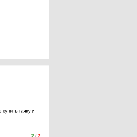
 купить тачку и
2
/
7