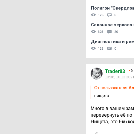
Полигон "Свердловс
126
0
Салонное зеркало 
325
20
Диагностика и ре
128
0
Trader83
13:36, 10.12.202
От пользователя
An
нищета
Много в вашем замы
перевернуть её по
Нищета, это Екб ко