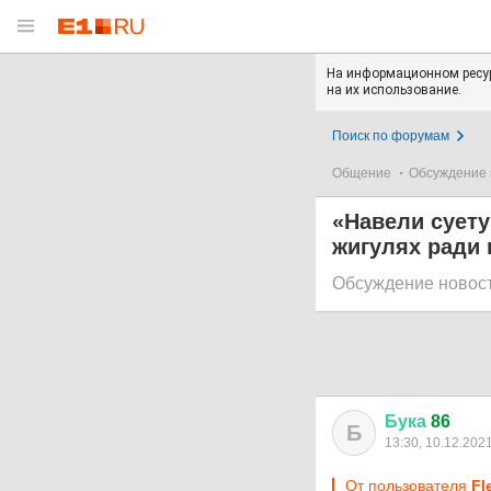
На информационном ресур
на их использование.
Поиск по форумам
Общение
Обсуждение 
«Навели суету
жигулях ради 
Обсуждение новос
Бука
86
Б
13:30, 10.12.202
От пользователя
Fl