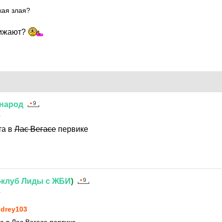
кая злая?
бижают?
народ
1
та в
Лас Вегасе
первике
-
клуб
Лиды
с
ЖБИ
)
1
drey103