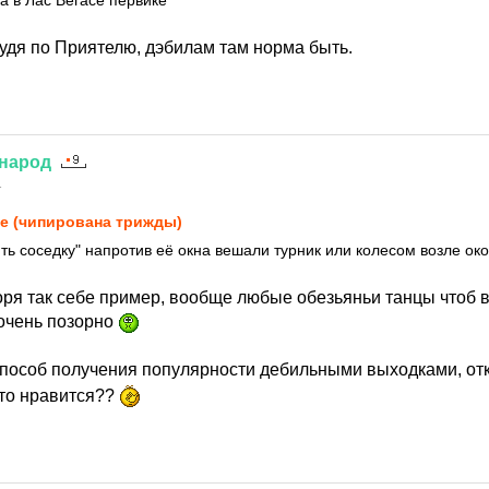
 в Лас Вегасе первике
 судя по Приятелю, дэбилам там норма быть.
народ
1
e (чипирована трижды)
ть соседку" напротив её окна вешали турник или колесом возле ок
оря так себе пример, вообще любые обезьяньи танцы чтоб в
очень позорно
способ получения популярности дебильными выходками, отк
то нравится??