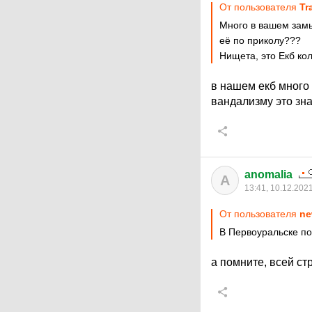
От пользователя
Tr
Много в вашем замы
её по приколу???
Нищета, это Екб кол
в нашем екб много 
вандализму это зн
anomalia
A
13:41, 10.12.202
От пользователя
ne
В Первоуральске по
а помните, всей с