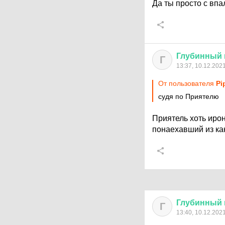
Да ты просто с впа
Глубинный
Г
13:37, 10.12.202
От пользователя
Pi
судя по Приятелю
Приятель хоть иро
понаехавший из ка
Глубинный
Г
13:40, 10.12.202