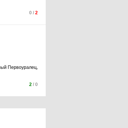
0
/
2
ьный Первоуралец,
2
/
0