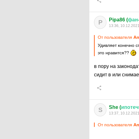
Pipa86 (
фан
P
13:36, 10.12.202
От пользователя
An
Удивляет конечно с
это нравится??
в пору на законода
сидит в или снимае
She (
ипотеч
S
13:37, 10.12.202
От пользователя
An