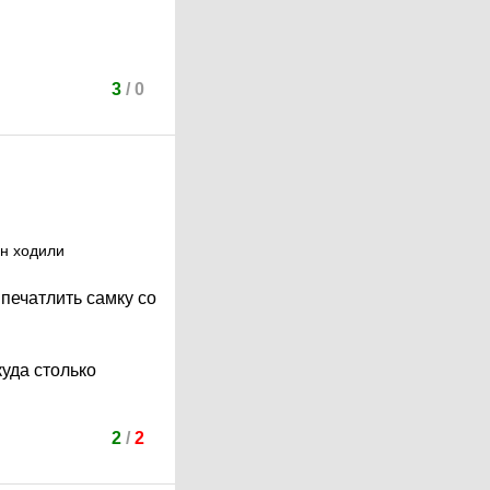
3
/
0
он ходили
печатлить самку со
уда столько
2
/
2