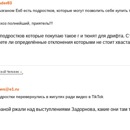
ader83
зганом Екб есть подростков, которые могут позволить себе купить 
хоз полнейший, приятель!!!
подростков которые покупаю такое г и тюнят для дрифта. С
аете ли определённые отклонения которыми не стоит хваста
1
ws@e1.ru
дростки перевернулись в жигулях ради видео в TikTok
траной ржали над выступлениями Задорнова, какие они там 