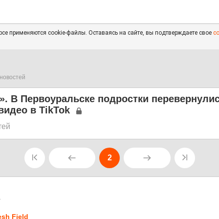
се применяются cookie-файлы. Оставаясь на сайте, вы подтверждаете свое
с
новостей
». В Первоуральске подростки перевернулис
видео в TikTok
тей
2
1
esh Field