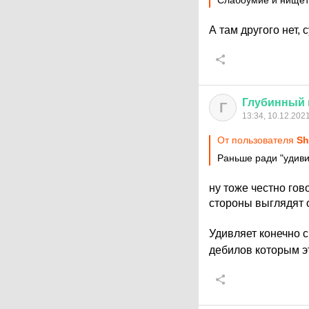
Слабоумие и нищета
А там другого нет,
Глубинный
Г
13:34, 10.12.202
От пользователя
Sh
Раньше ради "удиви
ну тоже честно гов
стороны выглядят 
Удивляет конечно 
дебилов которым э