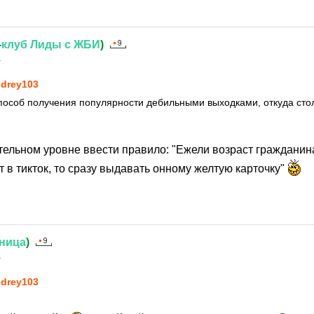
-
клуб
Лиды
с
ЖБИ
)
1
drey103
пособ получения популярности дебильными выходками, откуда сто
тельном уровне ввести правило: "Ежели возраст гражданина
т в тикток, то сразу выдавать онному желтую карточку"
ница
)
1
drey103