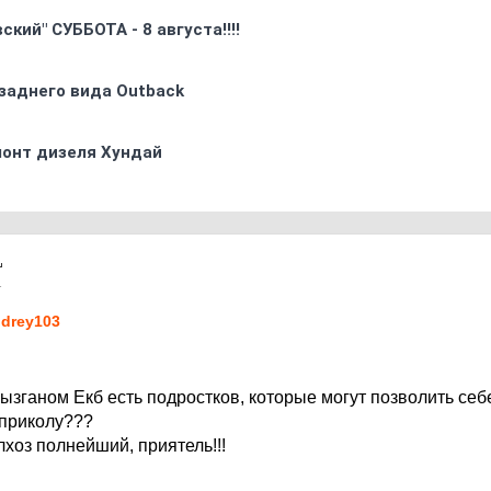
кий" СУББОТА - 8 августа!!!!
заднего вида Outback
монт дизеля Хундай
1
drey103
зганом Екб есть подростков, которые могут позволить себе
 приколу???
лхоз полнейший, приятель!!!