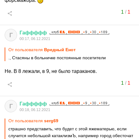
форсмажора.
1
/
1
Гаффффф
Г
00:17, 06.12.2021
От пользователя
Вредный Енот
., Стасяны в больничке постоянные посетители
Не. В 8 лежали, в 9, не было тараканов.
1
/
1
Гаффффф
Г
00:18, 06.12.2021
От пользователя
serg69
страшно представить, что будет с этой яжематерью, если
случится небольшой катаклизмЪ, например город обесточат