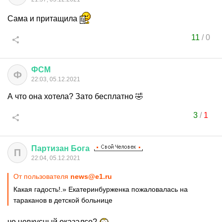
Сама и притащила
11
/
0
ФСМ
Ф
22:03, 05.12.2021
А что она хотела? Зато бесплатно 🤣
3
/
1
Партизан
Бога
П
22:04, 05.12.2021
От пользователя
news@e1.ru
Какая гадость!.» Екатеринбурженка пожаловалась на
тараканов в детской больнице
чо невкусный оказалсо?