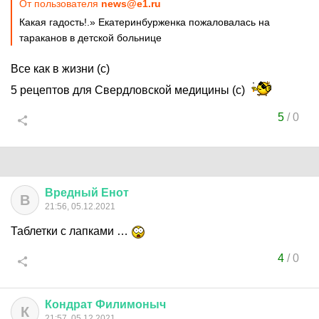
От пользователя
news@e1.ru
Какая гадость!.» Екатеринбурженка пожаловалась на
тараканов в детской больнице
Все как в жизни (с)
5 рецептов для Свердловской медицины (с)
5
/
0
Вредный
Енот
В
21:56, 05.12.2021
Таблетки с лапками …
4
/
0
Кондрат
Филимоныч
К
21:57, 05.12.2021