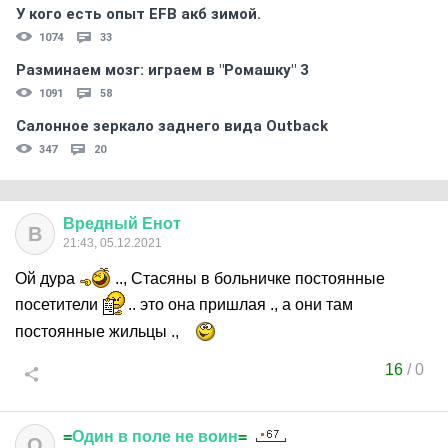
У кого есть опыт EFB акб зимой.
1074
33
Разминаем мозг: играем в "Ромашку" 3
1091
58
Салонное зеркало заднего вида Outback
347
20
Вредный
Енот
В
21:43, 05.12.2021
Ой дура
.., Стасяны в больничке постоянные
посетители
.. это она пришлая ., а они там
постоянные жильцы .,
16
/
0
=
Один
в
поле
не
воин
=
О