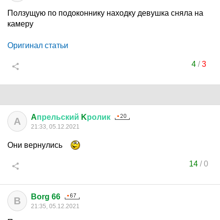
Ползущую по подоконнику находку девушка сняла на
камеру
Оригинал статьи
4
/
3
A
прельский
K
ролик
A
21:33, 05.12.2021
Они вернулись
14
/
0
Borg 66
B
21:35, 05.12.2021