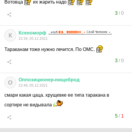
Вотовца
их жарить надо
3
/
0
Ксеноморф
К
22:34, 05.12.2021
Тараканам тоже нужно лечится. По ОМС.
3
/
0
Оппозиционер
-
нищеброд
О
22:46, 05.12.2021
смари какая цаца. хрущевке ее типа таракана в
сортире не видывала
5
/
1