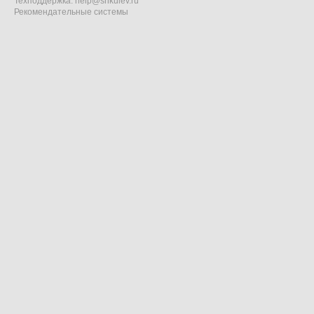
Техподдержка:
help@shkulev.ru
Рекомендательные системы