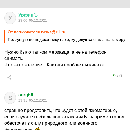
УрфинЪ
У
23:00, 05.12.2021
От пользователя
news@e1.ru
Ползущую по подоконнику находку девушка сняла на камеру
Нужно было тапком мерзавца, а не на телефон
снимать.
Что за поколение... Как они вообще выживают...
9
/
0
serg69
S
23:31, 05.12.2021
страшно представить, что будет с этой яжематерью,
если случится небольшой катаклизмЪ, например город
обесточат в силу природного или военного