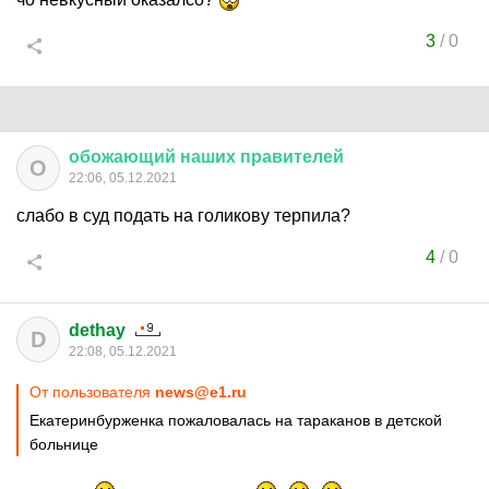
3
/
0
обожающий
наших
правителей
О
22:06, 05.12.2021
слабо в суд подать на голикову терпила?
4
/
0
dethay
D
22:08, 05.12.2021
От пользователя
news@e1.ru
Екатеринбурженка пожаловалась на тараканов в детской
больнице