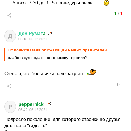
….. У них с 7:30 до 9:15 процедуры были …
1
/
1
Дон
Румат
a
Д
06:18, 06.12.2021
От пользователя
обожающий наших правителей
слабо в суд подать на голикову терпила?
Считаю, что больнички надо закрыть.
0
peppernick
P
06:42, 06.12.2021
Подросло поколение, для которого стасики не друзья
детства, а "гадость".