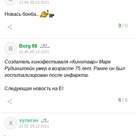
21:44, 05.12.2021
Новась бонба..
9
/
0
Borg 66
B
21:49, 05.12.2021
Создатель кинофестиваля «Кинотавр» Марк
Рудинштейн умер в возрасте 75 лет. Ранее он был
госпитализирован после инфаркта.
Следующая новость на Е!
6
/
0
хулиган
Х
21:52, 05.12.2021