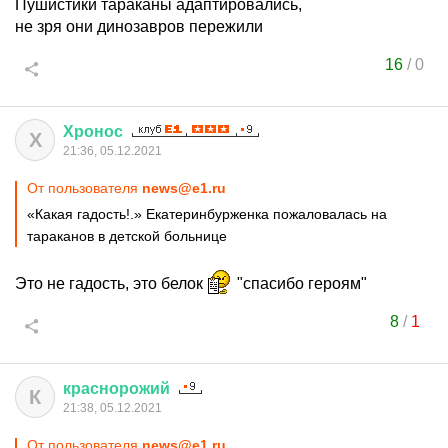
Пушистики тараканы адаптировались,
не зря они динозавров пережили
16
/
0
Хронос
Х
21:36, 05.12.2021
От пользователя
news@e1.ru
«Какая гадость!.» Екатеринбурженка пожаловалась на
тараканов в детской больнице
Это не гадость, это белок
"спасибо героям"
8
/
1
краснорожий
К
21:38, 05.12.2021
От пользователя
news@e1.ru