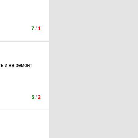
7
/
1
ь и на ремонт
5
/
2