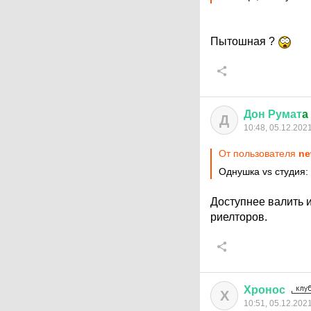
Пытошная ?
Дон
Румат
a
Д
10:48, 05.12.202
От пользователя
ne
Однушка vs студия:
Доступнее валить 
риелторов.
Хронос
Х
10:51, 05.12.202