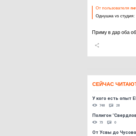
От пользователя
ne
Однушка vs студия:
Приму в дар оба о
СЕЙЧАС ЧИТАЮ
У кого есть опыт E
748
28
Полигон "Свердловс
73
0
От Усвы до Чусово