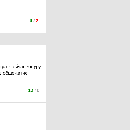
4
/
2
тра. Сейчас конуру
 в общежитие
12
/
0