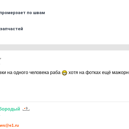
промерзает по швам
 запчастей
1
ки на одного человека раба
хотя на фотках ещё мажорн
бородый
1
ws@e1.ru