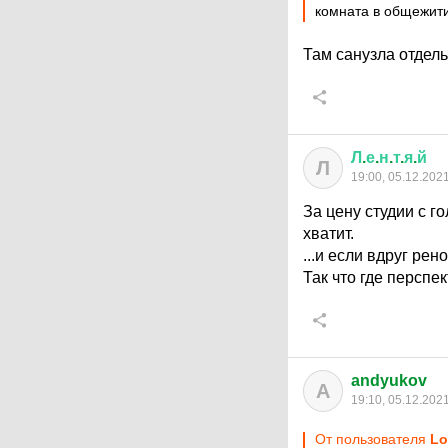
комната в общежит
Там санузла отдель
Л
.
е
.
н
.
т
.
я
.
й
Л
19:00, 05.12.202
За цену студии с г
хватит.
...и если вдруг ре
Так что где перспе
andyukov
A
19:10, 05.12.202
От пользователя
Lo