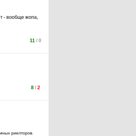
т - вообще жопа,
11
/
0
8
/
2
емных риелторов.