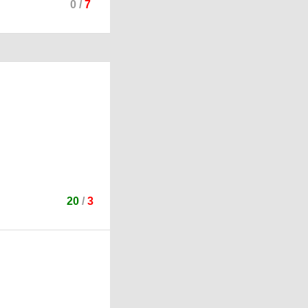
0
/
7
20
/
3