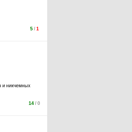
5
/
1
в и никчемных
14
/
0