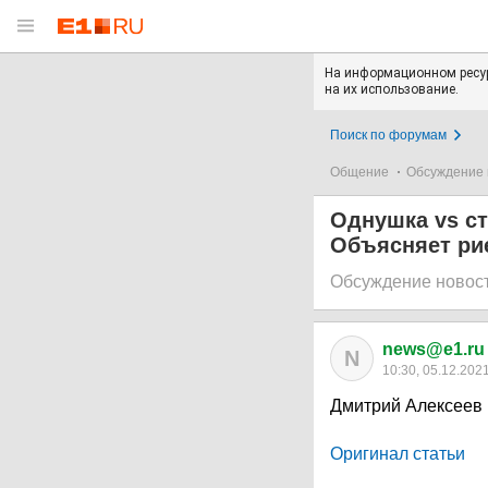
На информационном ресур
на их использование.
Поиск по форумам
Общение
Обсуждение 
Однушка vs ст
Объясняет ри
Обсуждение новос
news@e1.ru
N
10:30, 05.12.202
Дмитрий Алексеев 
Оригинал статьи