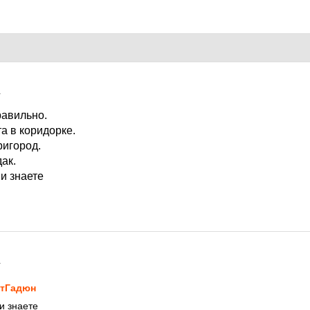
1
равильно.
та в коридорке.
ригород.
дак.
ми знаете
1
тГадюн
ми знаете