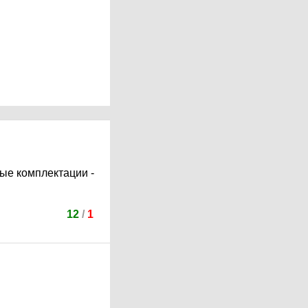
ые комплектации -
12
/
1