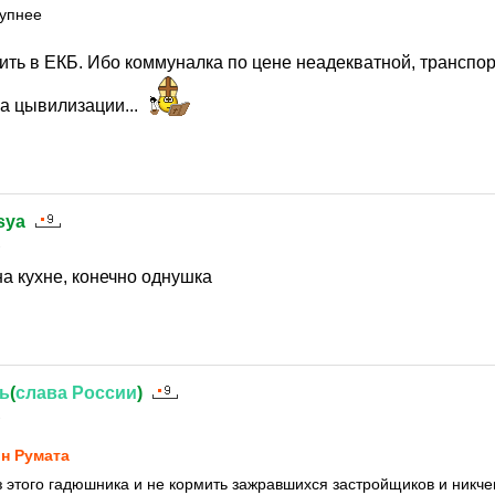
тупнее
ить в ЕКБ. Ибо коммуналка по цене неадекватной, транспор
га цывилизации...
sya
1
на кухне, конечно однушка
ь
(
слава
России
)
1
н Руматa
з этого гадюшника и не кормить зажравшихся застройщиков и никч