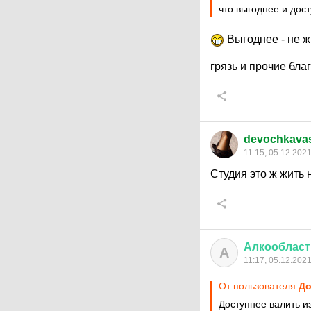
что выгоднее и дос
Выгоднее - не ж
грязь и прочие бла
devochkava
11:15, 05.12.202
Студия это ж жить 
Алкообласт
А
11:17, 05.12.202
От пользователя
До
Доступнее валить и