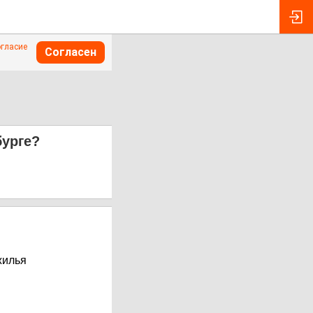
огласие
Согласен
бурге?
жилья