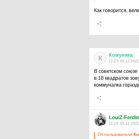
Как говорится, вел
Комуняка
К
11:23, 05.12.202
В советском союзе
в 18 квадратов зов
коммуналка горазд
LouiZ-Ferdi
11:24, 05.12.202
От пользователя
Ко