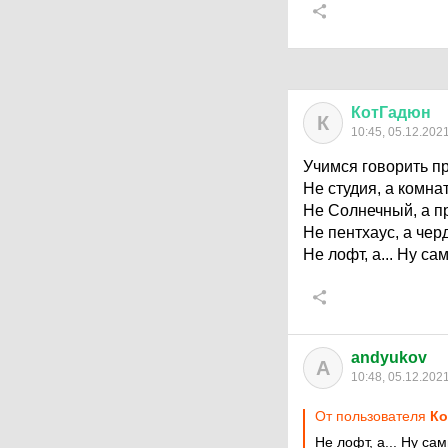
КотГадюн
К
10:45, 05.12.202
Учимся говорить п
Не студия, а комна
Не Солнечный, а п
Не пентхаус, а чер
Не лофт, а... Ну са
andyukov
A
10:48, 05.12.202
От пользователя
Ко
Не лофт, а... Ну са