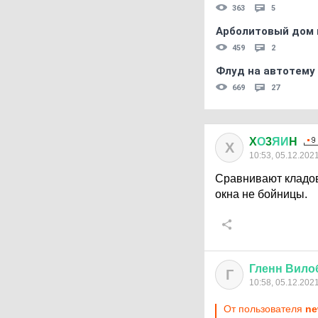
363
5
Арболитовый дом 
459
2
Флуд на автотему
669
27
X
О
3
ЯИ
H
X
10:53, 05.12.202
Сравнивают кладов
окна не бойницы.
Гленн
Вило
Г
10:58, 05.12.202
От пользователя
ne