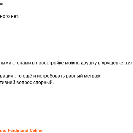
ии
ного нет.
1
олыми стенами в новостройке можно двушку в хрущёвке взят
новация , то ещё и истребовать равный метраж!
ктивней вопрос спорный.
1
uis-Ferdinand Celine