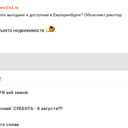
ws@e1.ru
 что выгоднее и доступнее в Екатеринбурге? Объясняет риелтор
бъекта недвижимости
Т
FB акб зимой.
кий" СУББОТА - 8 августа!!!!
го сплав.