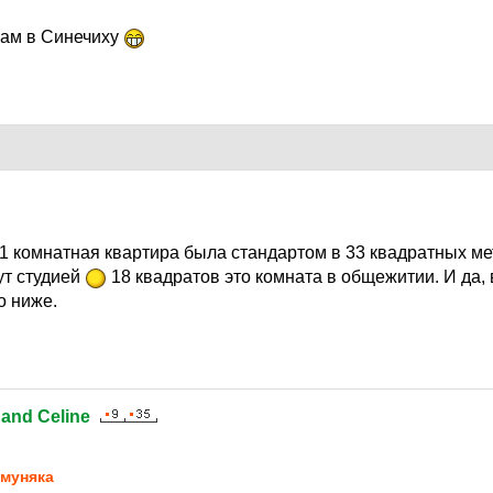
кам в Синечиху
1
 1 комнатная квартира была стандартом в 33 квадратных ме
ут студией
18 квадратов это комната в общежитии. И да,
о ниже.
nand Celine
1
муняка