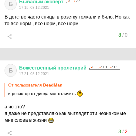
Бывалый
эксперт
Б
17:15, 03.12.2021
В детстве часто спицы в розетку толкали и било. Но как
то все норм , все норм, все норм
8
/
0
Божественный
пролетарий
Б
17:21, 03.12.2021
От пользователя
DeadMan
и резистор от диода мог отличить
а чо это?
я даже не представляю как выглядят эти незнакомые
мне слова в жизни
3
/
2