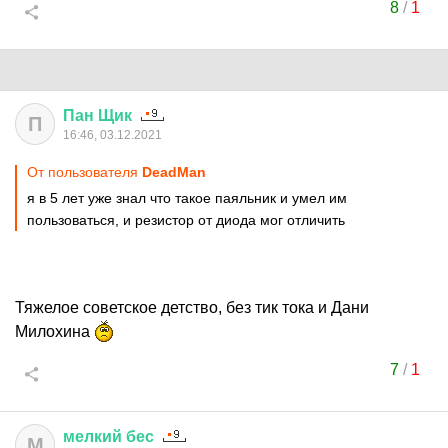
8
/
1
Пан
Щик
П
16:46, 03.12.2021
От пользователя
DeadMan
я в 5 лет уже знал что такое паяльник и умел им
пользоваться, и резистор от диода мог отличить
Тяжелое советское детство, без тик тока и Дани
Милохина
7
/
1
мелкий
бес
М