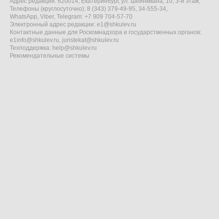
Адрес редакции: 620014, Екатеринбург, ул. Шейнкмана, 10, 3-й этаж,
Телефоны (круглосуточно): 8 (343) 379-49-95, 34-555-34,
WhatsApp, Viber, Telegram: +7 909 704-57-70
Электронный адрес редакции:
e1@shkulev.ru
Контактные данные для Роскомнадзора и государственных органов:
e1info@shkulev.ru
,
juristekat@shkulev.ru
Техподдержка:
help@shkulev.ru
Рекомендательные системы