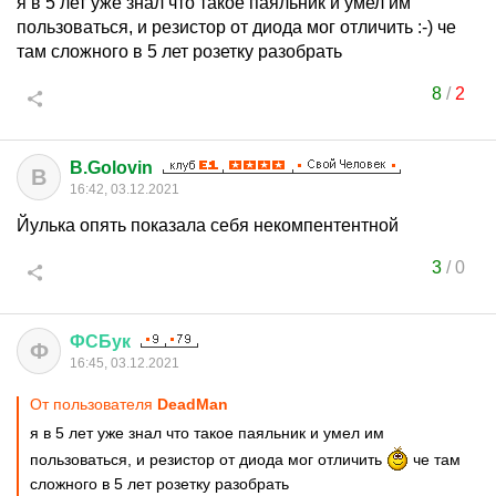
я в 5 лет уже знал что такое паяльник и умел им
пользоваться, и резистор от диода мог отличить :-) че
там сложного в 5 лет розетку разобрать
8
/
2
B.Golovin
B
16:42, 03.12.2021
Йулька опять показала себя некомпентентной
3
/
0
ФСБук
Ф
16:45, 03.12.2021
От пользователя
DeadMan
я в 5 лет уже знал что такое паяльник и умел им
пользоваться, и резистор от диода мог отличить
че там
сложного в 5 лет розетку разобрать