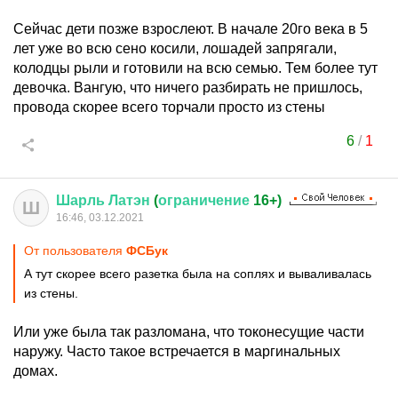
Сейчас дети позже взрослеют. В начале 20го века в 5
лет уже во всю сено косили, лошадей запрягали,
колодцы рыли и готовили на всю семью. Тем более тут
девочка. Вангую, что ничего разбирать не пришлось,
провода скорее всего торчали просто из стены
6
/
1
Шарль
Латэн
(
ограничение
16+)
Ш
16:46, 03.12.2021
От пользователя
ФСБук
А тут скорее всего разетка была на соплях и вываливалась
из стены.
Или уже была так разломана, что токонесущие части
наружу. Часто такое встречается в маргинальных
домах.