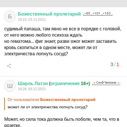
Божественный
пролетарий
Б
16:22, 03.12.2021
судимый папаша, там явно не все в порядке с головой,
от него можно любого психоза ждать
но гематома... фиг знает, разве ожог может заставить
кровь скопиться в одном месте, может ли от
электричества лопнуть сосуд?
3
/
1
Шарль
Латэн
(
ограничение
16+)
Ш
16:26, 03.12.2021
От пользователя
Божественный пролетарий
может ли от электричества лопнуть сосуд?
Может, но сила тока должна быть поболе, чем та, что в
розетке.