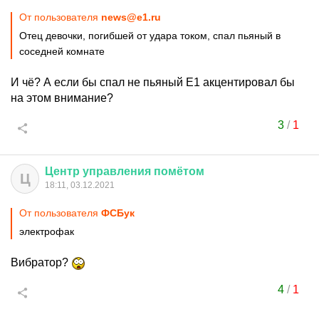
От пользователя
news@e1.ru
Отец девочки, погибшей от удара током, спал пьяный в
соседней комнате
И чё? А если бы спал не пьяный Е1 акцентировал бы
на этом внимание?
3
/
1
Центр
управления
помётом
Ц
18:11, 03.12.2021
От пользователя
ФСБук
электрофак
Вибратор?
4
/
1