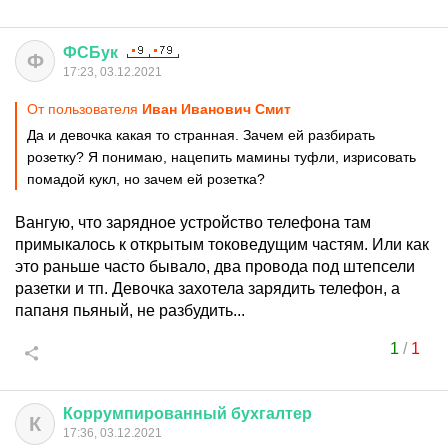
ФСБук
Ф
17:23, 03.12.2021
От пользователя
Иван Иванович Смит
Да и девочка какая то странная. Зачем ей разбирать
розетку? Я понимаю, нацепить мамины туфли, изрисовать
помадой кукл, но зачем ей розетка?
Вангую, что зарядное устройство телефона там
примыкалось к открытым токоведущим частям. Или как
это раньше часто бывало, два провода под штепсели
разетки и тп. Девочка захотела зарядить телефон, а
папаня пьяный, не разбудить...
1
/
1
Коррумпированный
бухгалтер
К
17:36, 03.12.2021