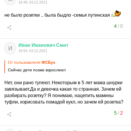
16:48, 03.12.2021
не было розетки .. была быдло -семья путинская
4
/
0
Иван
Иванович
Смит
И
16:54, 03.12.2021
От пользователя
ФСБук
Сейчас дети позже взрослеют.
Нет, они рано тупеют. Некоторым в 5 лет мама шнурки
завязывает.Да и девочка какая то странная. Зачем ей
разбирать розетку? Я понимаю, нацепить мамины
туфли, изрисовать помадой кукл, но зачем ей розетка?
5
/
2