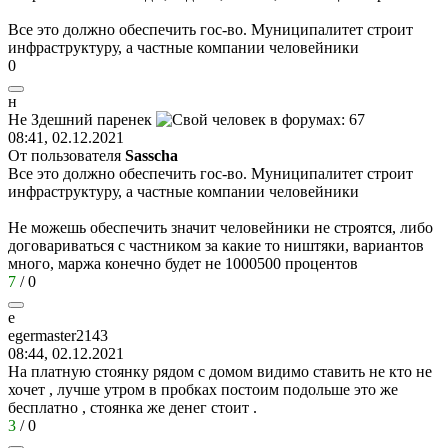
Все это должно обеспечить гос-во. Муниципалитет строит
инфраструктуру, а частные компании человейники
0
н
Не
Здешний
паренек
08:41, 02.12.2021
От пользователя
Sasscha
Все это должно обеспечить гос-во. Муниципалитет строит
инфраструктуру, а частные компании человейники
Не можешь обеспечить значит человейники не строятся, либо
договариваться с частником за какие то ништяки, вариантов
много, маржа конечно будет не 1000500 процентов
7
/
0
e
egermaster2143
08:44, 02.12.2021
На платную стоянку рядом с домом видимо ставить не кто не
хочет , лучше утром в пробках постоим подольше это же
бесплатно , стоянка же денег стоит .
3
/
0