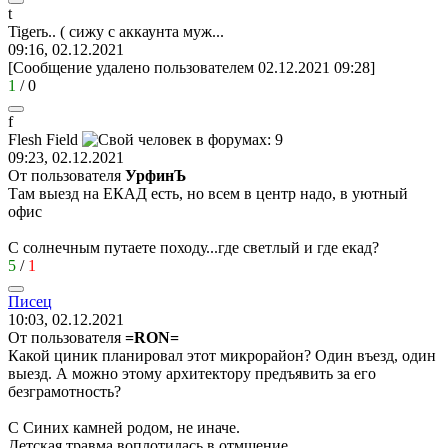
t
Tiger
ь
.. (
сижу
с
аккаунта
муж
...
09:16, 02.12.2021
[Сообщение удалено пользователем 02.12.2021 09:28]
1
/
0
f
Flesh Field
09:23, 02.12.2021
От пользователя
УрфинЪ
Там выезд на ЕКАД есть, но всем в центр надо, в уютный
офис
С солнечным путаете походу...где светлый и где екад?
5
/
1
Писец
10:03, 02.12.2021
От пользователя
=RON=
Какой циник планировал этот микрорайон? Один въезд, один
выезд. А можно этому архитектору предъявить за его
безграмотность?
С Синих камней родом, не иначе.
Детская травма воплотилась в отмщение