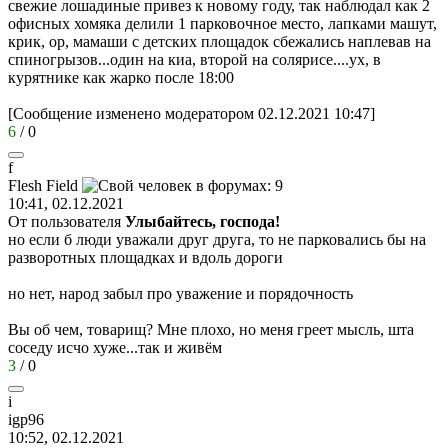
свежие лошадиные привез к новому году, так наблюдал как 2
офисных хомяка делили 1 парковочное место, лапками машут,
крик, ор, мамаши с детских площадок сбежались наплевав на
спиногрызов...один на киа, второй на солярисе....ух, в
курятнике как жарко после 18:00
[Сообщение изменено модератором 02.12.2021 10:47]
6
/
0
f
Flesh Field
10:41, 02.12.2021
От пользователя
Улыбайтесь, господа!
но если б люди уважали друг друга, то не парковались бы на
разворотных площадках и вдоль дороги
но нет, народ забыл про уважение и порядочность
Вы об чем, товарищ? Мне плохо, но меня греет мысль, шта
соседу исчо хуже...так и живём
3
/
0
i
igp96
10:52, 02.12.2021