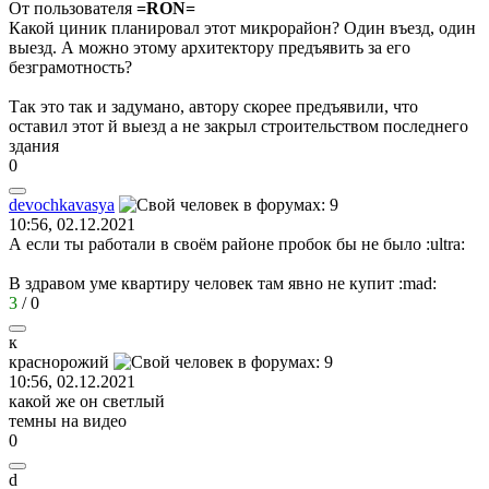
От пользователя
=RON=
Какой циник планировал этот микрорайон? Один въезд, один
выезд. А можно этому архитектору предъявить за его
безграмотность?
Так это так и задумано, автору скорее предъявили, что
оставил этот й выезд а не закрыл строительством последнего
здания
0
devochkavasya
10:56, 02.12.2021
А если ты работали в своём районе пробок бы не было
:ultra:
В здравом уме квартиру человек там явно не купит
:mad:
3
/
0
к
краснорожий
10:56, 02.12.2021
какой же он светлый
темны на видео
0
d