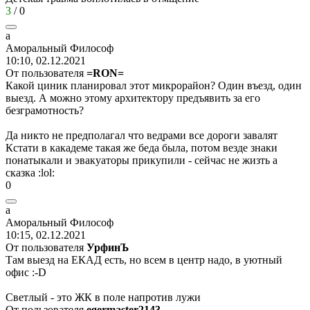
3
/
0
а
Аморальный
Философ
10:10, 02.12.2021
От пользователя
=RON=
Какой циник планировал этот микрорайон? Один въезд, один
выезд. А можно этому архитектору предъявить за его
безграмотность?
Да никто не предполагал что ведрами все дороги завалят
Кстати в какадеме такая же беда была, потом везде знаки
понатыкали и эвакуаторы прикупили - сейчас не жизть а
сказка
:lol:
0
а
Аморальный
Философ
10:15, 02.12.2021
От пользователя
УрфинЪ
Там выезд на ЕКАД есть, но всем в центр надо, в уютный
офис
:-D
Светлый - это ЖК в поле напротив лужи
От пользователя
egermaster2143