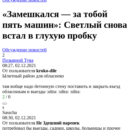
«Замешкался — за тобой
пять машин»: Светлый снова
встал в глухую пробку
Обсуждение новостей
2
Позывной
Тува
08:27, 02.12.2021
От пользователя
kroko-dile
Ылитный район для обласнеко
там вобще надо бетонную стену поставить и закрыть въезд
обласникам и выезды
:ultra:
:ultra:
:ultra:
2
/
0
s
Sasscha
08:30, 02.12.2021
От пользователя
Не Здешний паренек
потребовал бы выезды, садики, школы, больницы и прочее