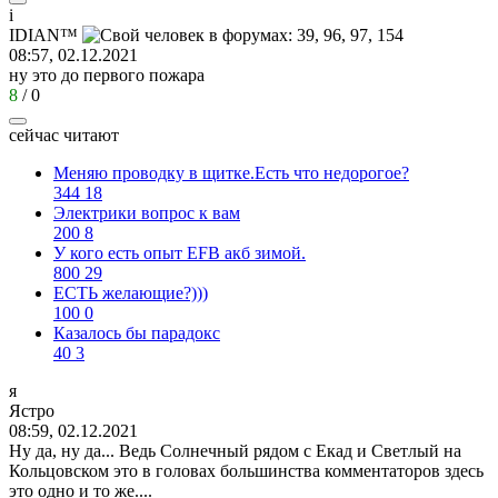
i
IDI
А
N™
08:57, 02.12.2021
ну это до первого пожара
8
/
0
сейчас читают
Меняю проводку в щитке.Есть что недорогое?
344
18
Электрики вопрос к вам
200
8
У кого есть опыт EFB акб зимой.
800
29
ЕСТЬ желающие?)))
100
0
Казалось бы парадокс
40
3
я
Ястро
08:59, 02.12.2021
Ну да, ну да... Ведь Солнечный рядом с Екад и Светлый на
Кольцовском это в головах большинства комментаторов здесь
это одно и то же....