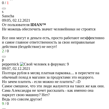
0
/
1
s
Sasscha
09:05, 02.12.2021
От пользователя
IDIАN™
Не можешь обеспечить значит человейники не строятся
Все они могут и деньги есть, просто работают неэффективно
и самое главное ответственность за свои неправильные
действия (бездействие) не несут!
2
/
0
p
peppernick
09:07, 02.12.2021
Полтора рубля в месяц платная парковка.... в пересчете на
обычный поход в магазин за продуктами это недорого.
Но зачем платить - если можно не платить?
:-D
Самое смешное, что эти люди жалуются на таких же как они.
Сама Александра не хочет рассказать - как именно она
паркует свою машину? Нет?
Ведь это совсем другое!
9
/
0