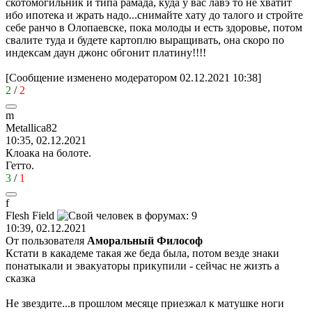
скотомогильник и типа рамада, куда у вас лавэ то не хватит
ибо ипотека и жрать надо...снимайте хату до талого и стройте
себе ранчо в Олопаевске, пока молоды и есть здоровье, потом
свалите туда и будете картоплю выращивать, она скоро по
индексам даун джонс обгонит платину!!!!
[Сообщение изменено модератором 02.12.2021 10:38]
2
/
2
m
Metallica82
10:35, 02.12.2021
Клоака на болоте.
Гетто.
3
/
1
f
Flesh Field
10:39, 02.12.2021
От пользователя
Аморальный Философ
Кстати в какадеме такая же беда была, потом везде знаки
понатыкали и эвакуаторы прикупили - сейчас не жизть а
сказка
Не звездите...в прошлом месяце приезжал к матушке ноги