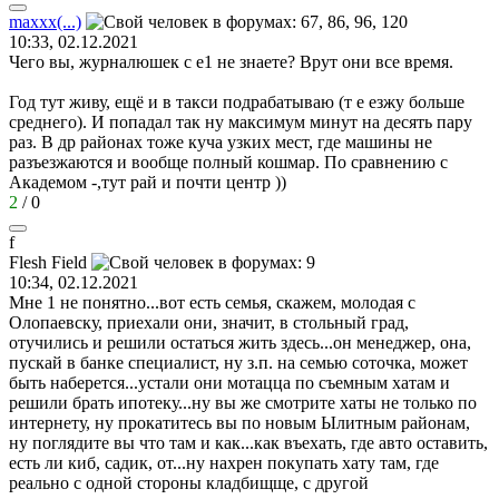
maxxx(...)
10:33, 02.12.2021
Чего вы, журналюшек с е1 не знаете? Врут они все время.
Год тут живу, ещё и в такси подрабатываю (т е езжу больше
среднего). И попадал так ну максимум минут на десять пару
раз. В др районах тоже куча узких мест, где машины не
разъезжаются и вообще полный кошмар. По сравнению с
Академом -,тут рай и почти центр ))
2
/
0
f
Flesh Field
10:34, 02.12.2021
Мне 1 не понятно...вот есть семья, скажем, молодая с
Олопаевску, приехали они, значит, в стольный град,
отучились и решили остаться жить здесь...он менеджер, она,
пускай в банке специалист, ну з.п. на семью соточка, может
быть наберется...устали они мотацца по съемным хатам и
решили брать ипотеку...ну вы же смотрите хаты не только по
интернету, ну прокатитесь вы по новым Ылитным районам,
ну поглядите вы что там и как...как въехать, где авто оставить,
есть ли киб, садик, от...ну нахрен покупать хату там, где
реально с одной стороны кладбищще, с другой