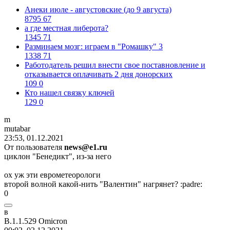
Анеки июле - августовские (до 9 августа)
8795
67
а где местная либерота?
1345
71
Разминаем мозг: играем в "Ромашку" 3
1338
71
Работодатель решил внести свое поставновление и
отказывается оплачивать 2 дня донорских
109
0
Кто нашел связку ключей
129
0
m
mutabar
23:53, 01.12.2021
От пользователя
news@e1.ru
циклон "Бенедикт", из-за него
ох уж эти еврометеорологи
второй волной какой-нить "Валентин" нагрянет?
:padre:
0
в
В
.1.1.529 Omicron