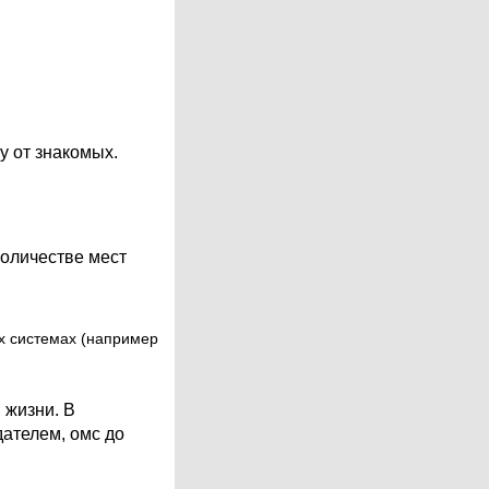
у от знакомых.
количестве мест
х системах (например
 жизни. В
дателем, омс до