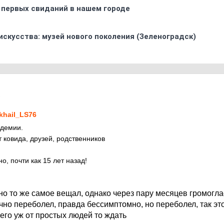
 первых свиданий в нашем городе
искусства: музей нового поколения (Зеленоградск)
1
khail_LS76
ндемии.
 ковида, друзей, родственников
о, почти как 15 лет назад!
о то же самое вещал, однако через пару месяцев громогла
ично переболел, правда бессимптомно, но переболел, так эт
чего уж от простых людей то ждать