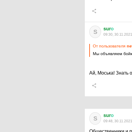
sur
о
S
09:30, 30.11.202
От пользователя
ne
Мы объявляем бойк
Ай, Моська! Знать о
sur
о
S
09:48, 30.11.202
Общественники и п