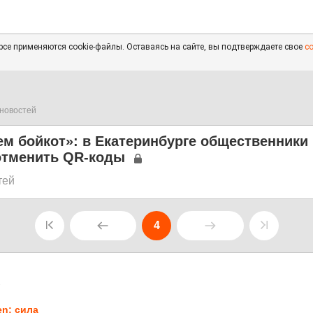
се применяются cookie-файлы. Оставаясь на сайте, вы подтверждаете свое
с
новостей
м бойкот»: в Екатеринбурге общественники
отменить QR-коды
тей
4
1
en: сила