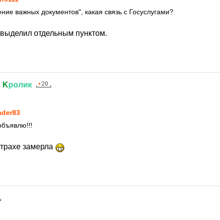
ение важных документов", какая связь с Госуслугами?
у выделил отдельным пунктом.
й
K
ролик
1
ader83
объявлю!!!
страхе замерла
1