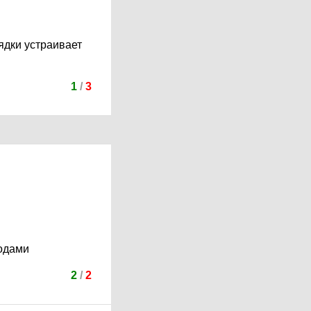
ядки устраивает
1
/
3
кодами
2
/
2