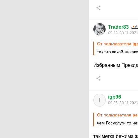
Trader83
09:22, 30.11.202
От пользователя
ig
так это какой-никак
Избранным Президе
igp96
I
09:26, 30.11.202
От пользователя
pe
чем Госуслуги то не
так метка режима 