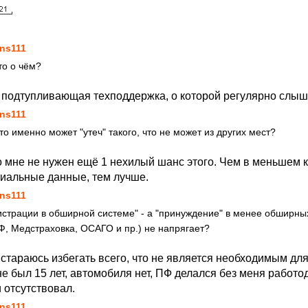
1
ns111
это о чём?
 подтупливающая техподдержка, о которой регулярно слыш
ns111
 что именно может "утеч" такого, что не может из других мест?
но мне не нужен ещё 1 нехилый шанс этого. Чем в меньшем 
иальные данные, тем лучше.
ns111
истрации в обширной системе" - а "принуждение" в менее обширны
Ф, Медстраховка, ОСАГО и пр.) не напрягает?
 стараюсь избегать всего, что не является необходимым для
е был 15 лет, автомобиля нет, ПФ делался без меня работо
 отсутствовал.
ns111