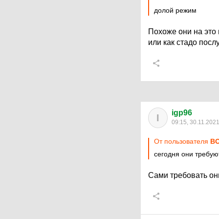
долой режим
Похоже они на это
или как стадо посл
igp96
I
09:15, 30.11.202
От пользователя
ВО
сегодня они требую
Сами требовать он