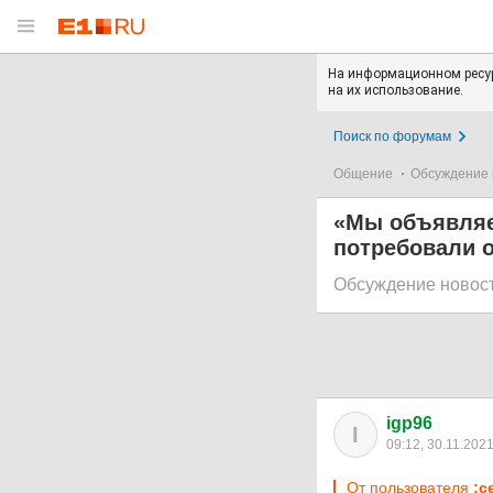
На информационном ресур
на их использование.
Поиск по форумам
Общение
Обсуждение 
«Мы объявляе
потребовали 
Обсуждение новос
igp96
I
09:12, 30.11.202
От пользователя
:c