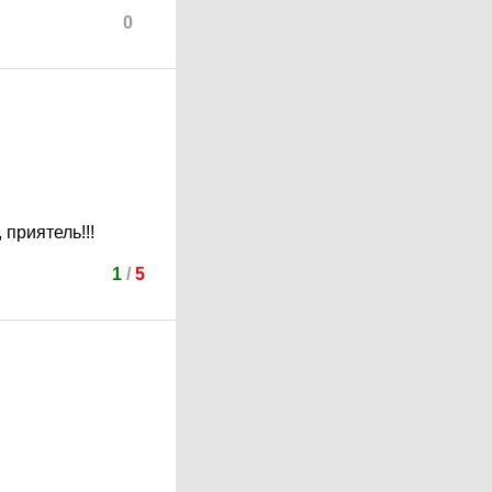
0
приятель!!!
1
/
5