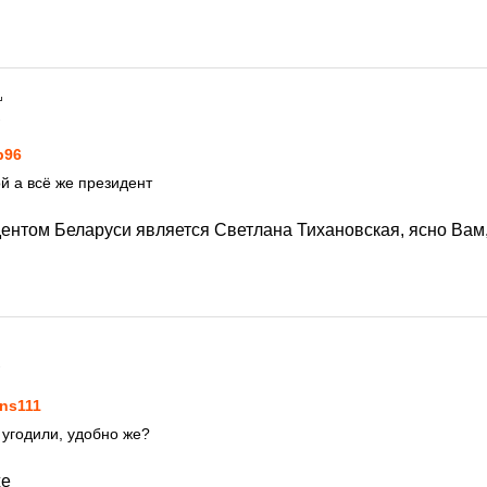
1
p96
ой а всё же президент
нтом Беларуси является Светлана Тихановская, ясно Вам, 
1
ns111
 угодили, удобно же?
же