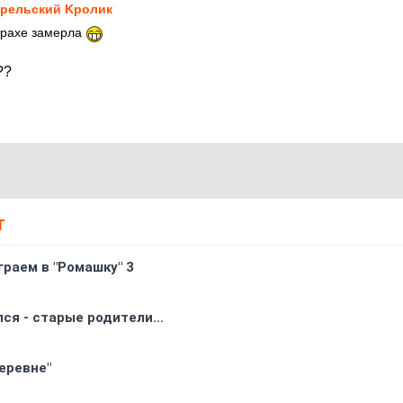
рельский Kролик
трахе замерла
??
Т
граем в "Ромашку" 3
ся - старые родители...
еревне"