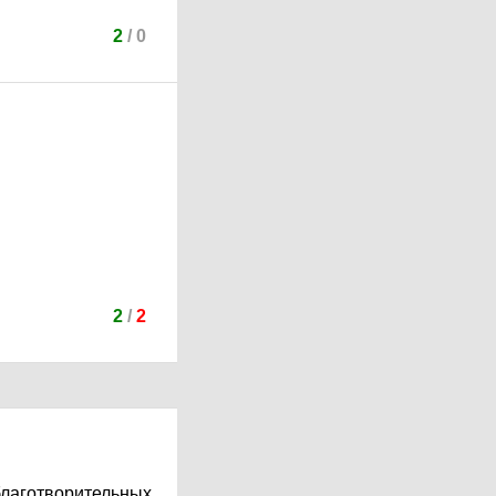
2
/
0
2
/
2
благотворительных