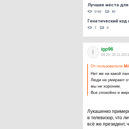
Лучшие места для
3160
80
Генетический код 
7
0
igp96
I
09:20, 30.11.202
От пользователя
Mi
Нет же ни какой па
Люди не умирают от
мы не хороним.
Все спокойно и жирн
Лукашенко примерн
в телевизор, что л
всё же президент, 