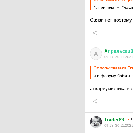
4. при чём тут "нош
Связи нет, поэтом
A
прельски
A
09:17, 30.11.202
От пользователя
Tr
я и форуму бойкот 
аквариумистика в 
Trader83
09:18, 30.11.202