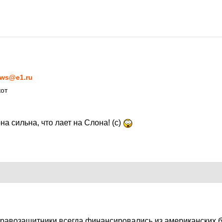
1
ws@e1.ru
от
на сильна, что лает на Слона! (с)
1
равозащитники всегда финансировались из американских 