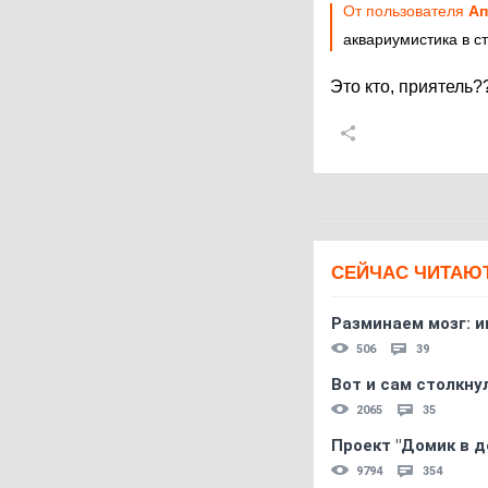
От пользователя
Aп
аквариумистика в с
Это кто, приятель?
СЕЙЧАС ЧИТАЮ
Разминаем мозг: и
506
39
Вот и сам столкнул
2065
35
Проект "Домик в д
9794
354