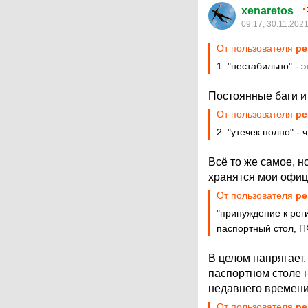
xenaretos
09:17, 30.11.202
От пользователя
pe
1. "нестабильно" - 
Постоянные баги и
От пользователя
pe
2. "утечек полно" -
Всё то же самое, 
хранятся мои офиц
От пользователя
pe
"принуждение к рег
паспортный стол, П
В целом напрягает,
паспортном столе н
недавнего времени
От пользователя
pe