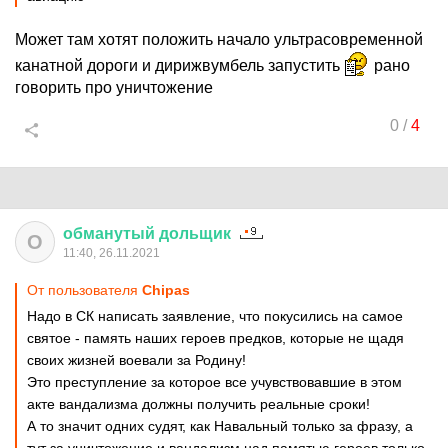
Может там хотят положить начало ультрасовременной
канатной дороги и дирижвумбель запустить
рано
говорить про уничтожение
0
/
4
обманутый
дольщик
О
11:40, 26.11.2021
От пользователя
Chipas
Надо в СК написать заявление, что покусились на самое
святое - память наших героев предков, которые не щадя
своих жизней воевали за Родину!
Это преступление за которое все учувствовавшие в этом
акте вандализма должны получить реальные сроки!
А то значит одних судят, как Навальный только за фразу, а