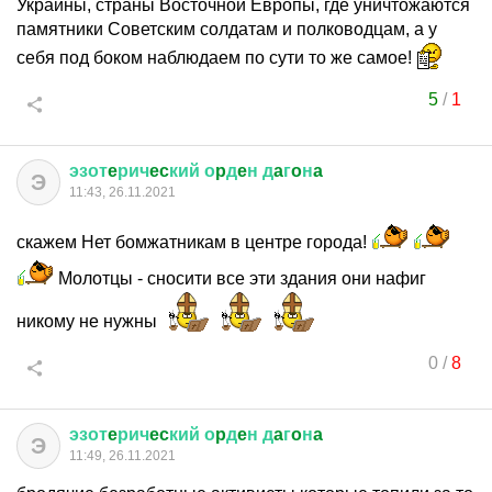
Украины, страны Восточной Европы, где уничтожаются
памятники Советским солдатам и полководцам, а у
себя под боком наблюдаем по сути то же самое!
5
/
1
эзот
e
рич
ec
кий
о
p
д
e
н
д
a
г
o
н
a
Э
11:43, 26.11.2021
скажем Нет бомжатникам в центре города!
Молотцы - сносити все эти здания они нафиг
никому не нужны
0
/
8
эзот
e
рич
ec
кий
о
p
д
e
н
д
a
г
o
н
a
Э
11:49, 26.11.2021