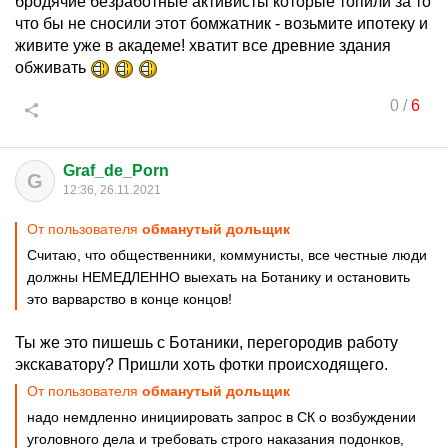
бродячие безработные активисты которые топили за то
что бы не сносили этот бомжатник - возьмите ипотеку и
живите уже в академе! хватит все древние здания
обживать
0
/
6
Graf_de_Porn
G
12:36, 26.11.2021
От пользователя
обманутый дольщик
Считаю, что общественники, коммунисты, все честные люди
должны НЕМЕДЛЕННО выехать на Ботанику и остановить
это варварство в конце концов!
Ты же это пишешь с Ботаники, перегородив работу
экскаватору? Пришли хоть фотки происходящего.
От пользователя
обманутый дольщик
надо немдленно инициировать запрос в СК о возбуждении
уголовного дела и требовать строго наказания подонков,