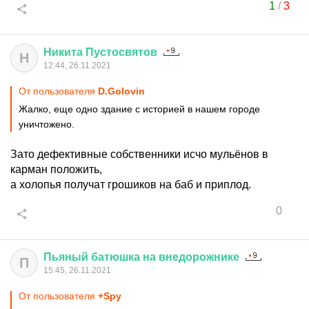
1
/
3
Никита
Пустосвятов
Н
12:44, 26.11.2021
От пользователя
D.Golovin
Жалко, еще одно здание с историей в нашем городе
уничтожено.
Зато дефективные собственники исчо мульёнов в
карман положить,
а холопья получат грошиков на баб и приплод.
0
Пьяный
батюшка
на
внедорожнике
П
15:45, 26.11.2021
От пользователя
+Spy