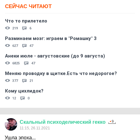
СЕЙЧАС ЧИТАЮТ
Что то прилетело
219
6
Разминаем мозг: играем в "Ромашку" 3
627
47
Анеки июле - августовские (до 9 августа)
6825
47
Меняю проводку в щитке.Есть что недорогое?
377
21
Кому цихлидок?
12
0
Скальный
психоделический
гекко
11:15, 26.11.2021
Ушла эпоха...