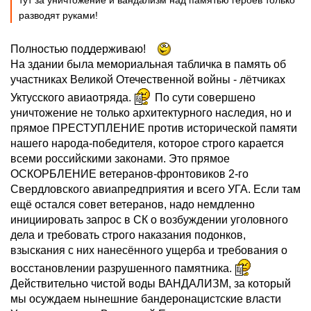
тут за уничтожение и вандализм над памятью героев только
разводят руками!
Полностью поддерживаю!
На здании была мемориальная табличка в память об
участниках Великой Отечественной войны - лётчиках
Уктусского авиаотряда.
По сути совершено
уничтожение не только архитектурного наследия, но и
прямое ПРЕСТУПЛЕНИЕ против исторической памяти
нашего народа-победителя, которое строго карается
всеми российскими законами. Это прямое
ОСКОРБЛЕНИЕ ветеранов-фронтовиков 2-го
Свердловского авиапредприятия и всего УГА. Если там
ещё остался совет ветеранов, надо немдленно
инициировать запрос в СК о возбуждении уголовного
дела и требовать строго наказания подонков,
взыскания с них нанесённого ущерба и требования о
восстановлении разрушенного памятника.
Действительно чистой воды ВАНДАЛИЗМ, за который
мы осуждаем нынешние бандеронацистские власти