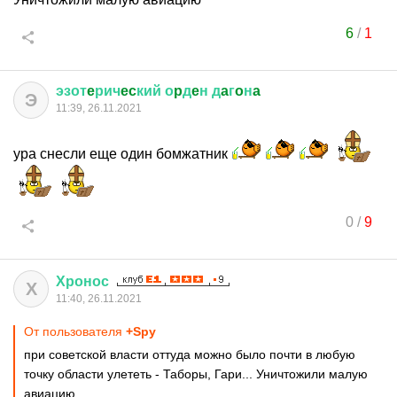
6
/
1
эзот
e
рич
ec
кий
о
p
д
e
н
д
a
г
o
н
a
Э
11:39, 26.11.2021
ура снесли еще один бомжатник
0
/
9
Хронос
Х
11:40, 26.11.2021
От пользователя
+Spy
при советской власти оттуда можно было почти в любую
точку области улететь - Таборы, Гари... Уничтожили малую
авиацию