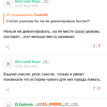
Вятский
Квас
В
11:22, 26.11.2021
От пользователя
Trader83
Статую ульянова бы так же демонтировали быстро!!!
Нельзя её демонтировать.. на её месте сразу церковь
поставят... этот меньше места занимает.
2
/
3
Вятский
Квас
В
11:22, 26.11.2021
Башню снесли, уктус снесли.. только и умеют
понаехали что историю чужого для них города ломать.
7
/
2
D.Golovin
D