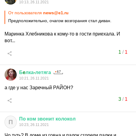
10:13, 26.11.2021
От пользователя
news@e1.ru
Предположительно, очагом возгорания стал диван.
Маринка Хлебникова к кому-то в гости приехала. И
вот...
1
/
1
Б
e
лка
-
летяга
10:21, 26.11.2021
а где у нас Заречный РАЙОН?
3
/
1
По
ком
звонит
колокол
П
10:23, 26.11.2021
Чо туть? В доме из говна и палок сгорели палки и