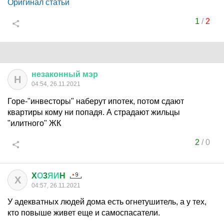
Оригинал статьи
1
/
2
незаконный
мэр
Н
04:54, 26.11.2021
Горе-"инвесторы" наберут ипотек, потом сдают
квартиры кому ни попадя. А страдают жильцы
"илитного" ЖК
2
/
0
X
О
3
ЯИ
H
X
04:57, 26.11.2021
У адекватных людей дома есть огнетушитель, а у тех,
кто повыше живет еще и самоспасатели.