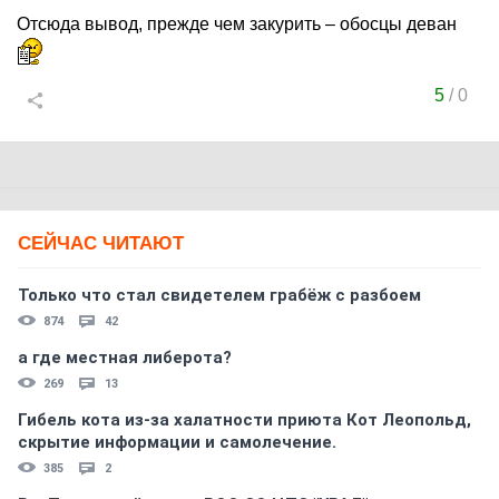
Отсюда вывод, прежде чем закурить – обосцы деван
5
/
0
СЕЙЧАС ЧИТАЮТ
Только что стал свидетелем грабёж с разбоем
874
42
а где местная либерота?
269
13
Гибель кота из-за халатности приюта Кот Леопольд,
скрытиe информации и самолечение.
385
2