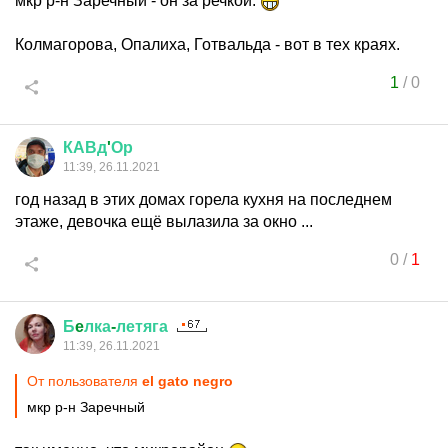
мкр р-н Заречный - он за речкой.
Колмагорова, Опалиха, Готвальда - вот в тех краях.
1
/
0
КАВд
'
Ор
11:39, 26.11.2021
год назад в этих домах горела кухня на последнем
этаже, девочка ещё вылазила за окно ...
0
/
1
Б
e
лка
-
летяга
11:39, 26.11.2021
От пользователя
el gato negro
мкр р-н Заречный