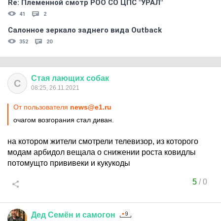
Re: Племеннoй смoтр РOO CO ЦПС "УРАЛ"
41
2
Салонное зеркало заднего вида Outback
352
20
Стая
лающих
собак
С
08:25, 26.11.2021
От пользователя
news@e1.ru
очагом возгорания стал диван.
на котором жители смотрели телевизор, из которого
модам арбидол вещала о снижении роста ковидлы
потомущто прививеки и кукукоды
5
/
0
Дед
Семён
и
самогон