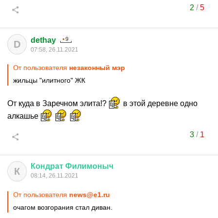
2
/
5
dethay
D
07:58, 26.11.2021
От пользователя
незаконный мэр
жильцы "илитного" ЖК
От куда в Заречном элита!?
в этой деревне одно
алкашье
3
/
1
Кондрат
Филимоныч
К
08:14, 26.11.2021
От пользователя
news@e1.ru
очагом возгорания стал диван.