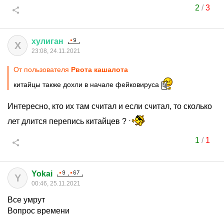
2
/
3
хулиган
Х
23:08, 24.11.2021
От пользователя
Рвота кашалота
китайцы также дохли в начале фейковируса
Интересно, кто их там считал и если считал, то сколько
лет длится перепись китайцев ?
1
/
1
Yokai
Y
00:46, 25.11.2021
Все умрут
Вопрос времени