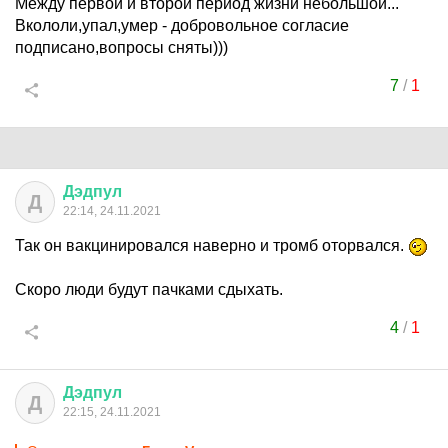
Между первой и второй период жизни небольшой...
Вкололи,упал,умер - добровольное согласие
подписано,вопросы сняты)))
7
/
1
Дэдпул
Д
22:14, 24.11.2021
Так он вакцинировался наверно и тромб оторвался.
Скоро люди будут пачками сдыхать.
4
/
1
Дэдпул
Д
22:15, 24.11.2021