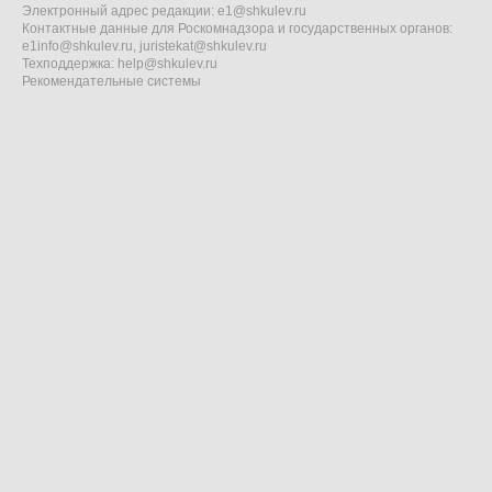
Электронный адрес редакции:
e1@shkulev.ru
Контактные данные для Роскомнадзора и государственных органов:
e1info@shkulev.ru
,
juristekat@shkulev.ru
Техподдержка:
help@shkulev.ru
Рекомендательные системы