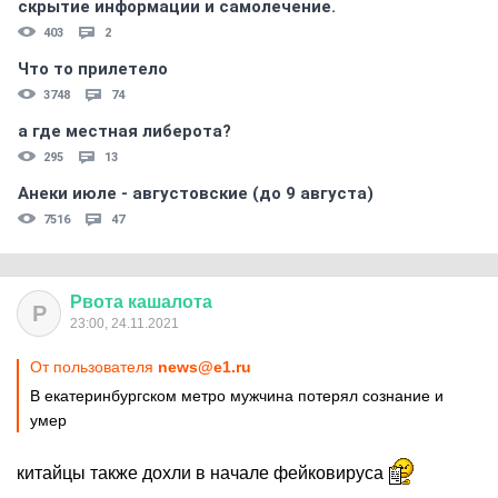
скрытиe информации и самолечение.
403
2
Что то прилетело
3748
74
а где местная либерота?
295
13
Анеки июле - августовские (до 9 августа)
7516
47
Рвота
кашалота
Р
23:00, 24.11.2021
От пользователя
news@e1.ru
В екатеринбургском метро мужчина потерял сознание и
умер
китайцы также дохли в начале фейковируса