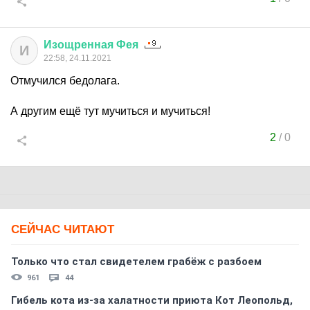
Изощренная
Фея
И
22:58, 24.11.2021
Отмучился бедолага.
А другим ещё тут мучиться и мучиться!
2
/
0
СЕЙЧАС ЧИТАЮТ
Только что стал свидетелем грабёж с разбоем
961
44
Гибель кота из-за халатности приюта Кот Леопольд,