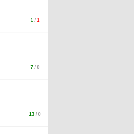
1
/
1
7
/
0
13
/
0