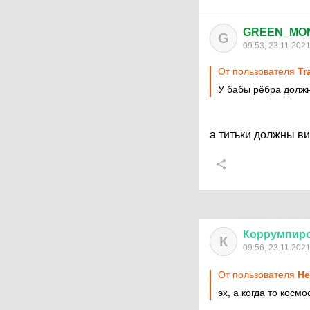
GREEN_MO
G
09:53, 23.11.202
От пользователя
Tr
У бабы рёбра долж
а титьки должны в
Коррумпир
К
09:56, 23.11.202
От пользователя
Не
эх, а когда то косм