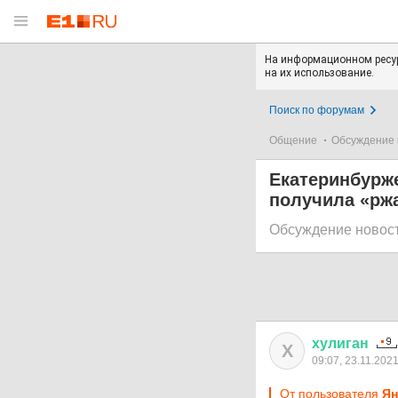
На информационном ресур
на их использование.
Поиск по форумам
Общение
Обсуждение 
Екатеринбурже
получила «рж
Обсуждение новос
хулиган
Х
09:07, 23.11.202
От пользователя
Ян