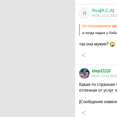
Яна
(
Я
.
С
.
А
)
Я
09:29, 23.11.202
От пользователя
во
а когда кадык у баб
так она мужик?
step2112/
09:42, 23.11.202
Какая-то странная
отличная от услуг э
[Сообщение измене