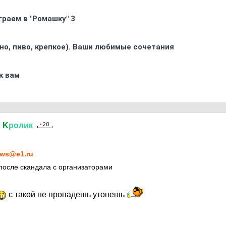
граем в "Ромашку" 3
ино, пиво, крепкое). Ваши любимые сочетания
к вам
й
K
ролик
1
ws@e1.ru
после скандала с организаторами
с такой не
пропадешь
утонешь