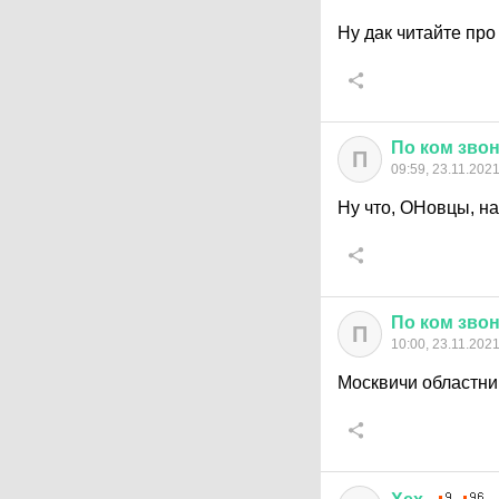
Ну дак читайте про
По
ком
зво
П
09:59, 23.11.202
Ну что, ОНовцы, н
По
ком
зво
П
10:00, 23.11.202
Москвичи областни