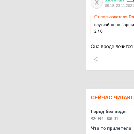
Х
09:18, 23.11.202
От пользователя
Do
слутчайно не Гарши
2 / 0
Она вроде лечится
СЕЙЧАС ЧИТАЮ
Город без воды
984
31
Что то прилетело