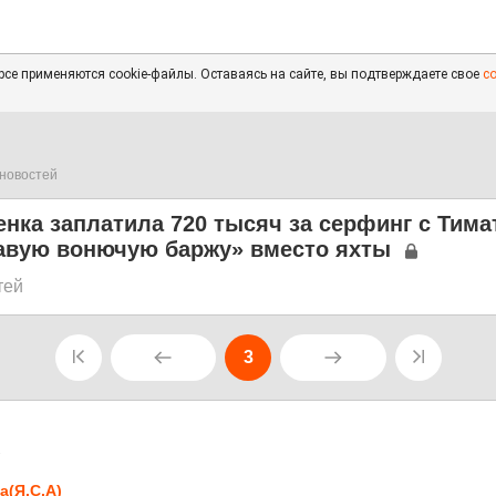
се применяются cookie-файлы. Оставаясь на сайте, вы подтверждаете свое
с
новостей
нка заплатила 720 тысяч за серфинг с Тимат
авую вонючую баржу» вместо яхты
тей
3
1
а(Я.С.А)