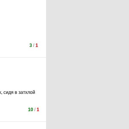
3
/
1
, сидя в затхлой
10
/
1