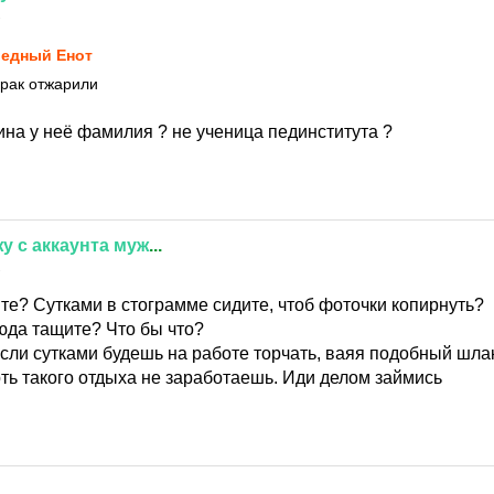
1
едный Енот
ирак отжарили
ина у неё фамилия ? не ученица пединститута ?
жу
с
аккаунта
муж
...
1
ите? Сутками в стограмме сидите, чтоб фоточки копирнуть?
юда тащите? Что бы что?
сли сутками будешь на работе торчать, ваяя подобный шлак
рть такого отдыха не заработаешь. Иди делом займись