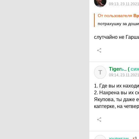
09:13, 23.11.202
От пользователя
Вр
потрахушку за дош
слутчайно не Гарш
Tiger
ь
.. (
си
T
09:14, 23.11.202
1. Где вы их наход
2. Нахрена вы их с
Якупова, ты даже е
каптерке, на четве
хулиган