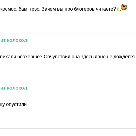
 космос, бам, грэс. Зачем вы про блогеров читаете?
нит
колокол
1
апихали блохерше? Сочувствия она здесь явно не дождется.
нит
колокол
1
цу опустили