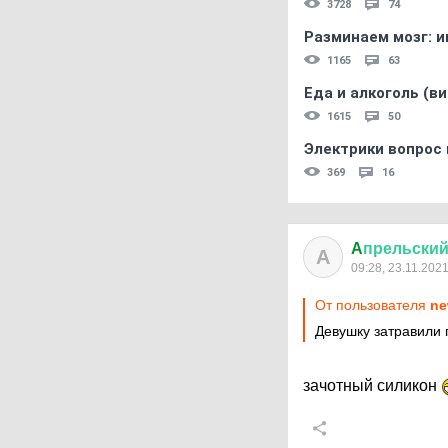
3728
74
Разминаем мозг: и
1165
63
Еда и алкоголь (в
1615
50
Электрики вопрос 
369
16
A
прельски
A
09:28, 23.11.202
От пользователя
ne
Девушку затравили 
зачотный силикон