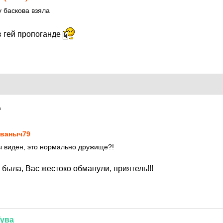
у баскова взяла
в гей пропоганде
1
ваныч79
бы виден, это нормально дружище?!
 была, Вас жестоко обманули, приятель!!!
Тува