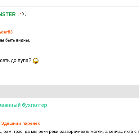
NSTER
1
ader83
ны быть видны,
исеть до пупа?
ованный
бухгалтер
1
 Здешний паренек
ос, бам, грэс, да мы реки реки разворачивать могли, а сейчас яхта с