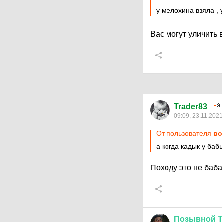
у мелохина взяла , 
Вас могут уличить 
Trader83
09:09, 23.11.202
От пользователя
во
а когда кадык у ба
Походу это не баба
Позывной