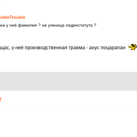
1
ubleTrouble
на у неё фамилия ? не ученица пединститута ?
 щас, у неё производственная травма - анус поцарапан
Т