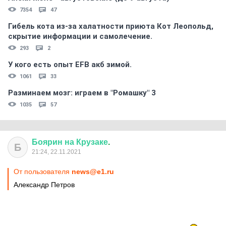
7354
47
Гибель кота из-за халатности приюта Кот Леопольд,
скрытиe информации и самолечение.
293
2
У кого есть опыт EFB акб зимой.
1061
33
Разминаем мозг: играем в "Ромашку" 3
1035
57
Боярин
на
Крузаке
.
Б
21:24, 22.11.2021
От пользователя
news@e1.ru
Александр Петров