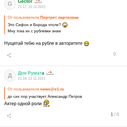
Gector
G
21:17, 22.11.2021
От пользователя
Портрет партизана
Это Сифон и Борода чтоле?
Мну тока их с рублевки знаю
Нущетай тебю на рубле в авторитете
0
Дон
Румат
a
Д
21:18, 22.11.2021
От пользователя
news@e1.ru
до сих пор участвует Александр Петров
Актер одной роли
1
/
0