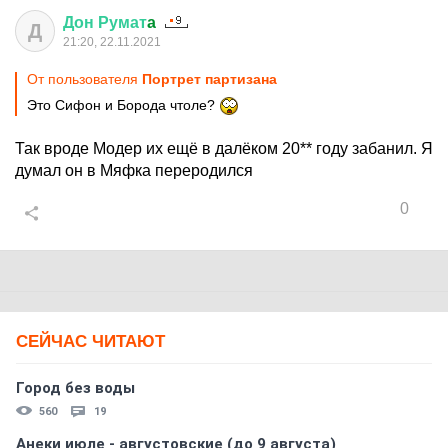
Дон
Румат
a
Д
21:20, 22.11.2021
От пользователя
Портрет партизана
Это Сифон и Борода чтоле?
Так вроде Модер их ещё в далёком 20** году забанил. Я
думал он в Мяфка переродился
0
СЕЙЧАС ЧИТАЮТ
Город без воды
560
19
Анеки июле - августовские (до 9 августа)