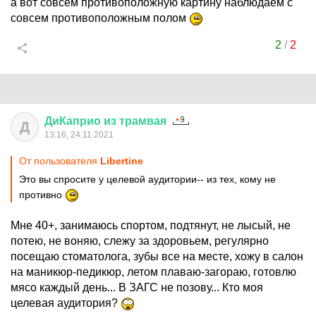
а вот совсем противоположную картину наблюдаем с
совсем противоположным полом
2
/
2
ДиКаприо
из
трамвая
Д
13:16, 24.11.2021
От пользователя
Libertine
Это вы спросите у целевой аудитории-- из тех, кому не
противно
Мне 40+, занимаюсь спортом, подтянут, не лысый, не
потею, не воняю, слежу за здоровьем, регулярно
посещаю стоматолога, зубы все на месте, хожу в салон
на маникюр-педикюр, летом плаваю-загораю, готовлю
мясо каждый день... В ЗАГС не позову... Кто моя
целевая аудитория?