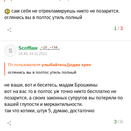
сам себя не отрекламируешь никто не позарится.
оглянись вы в полтос утиль полный
1
/
3
Scofflaw
S
18:46, 24.11.2021
От пользователя
улыбайтесь))один хрен
оглянись вы в полтос утиль полный
не ваши, вот и беситесь, мадам Брошкины
вот на вас то в полтос уж точно никто бесплатно не
позарится, а своих законных супругов вы потеряли по
вашей глупости и меркантильности.
так что котики, штук 5, думаю, достаточно
3
/
0