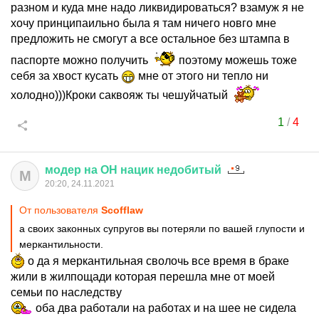
разном и куда мне надо ликвидироваться? взамуж я не
хочу принципаильно была я там ничего новго мне
предложить не смогут а все остальное без штампа в
паспорте можно получить
поэтому можешь тоже
себя за хвост кусать
мне от этого ни тепло ни
холодно)))Кроки саквояж ты чешуйчатый
1
/
4
модер
на
ОН
нацик
недобитый
М
20:20, 24.11.2021
От пользователя
Scofflaw
а своих законных супругов вы потеряли по вашей глупости и
меркантильности.
о да я меркантильная сволочь все время в браке
жили в жилпощади которая перешла мне от моей
семьи по наследству
оба два работали на работах и на шее не сидела