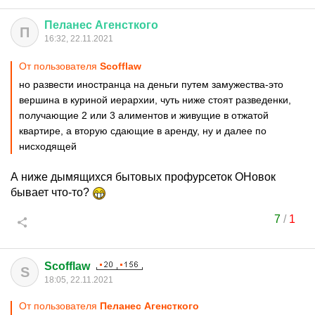
Пеланес
Агенсткого
П
16:32, 22.11.2021
От пользователя
Scofflaw
но развести иностранца на деньги путем замужества-это
вершина в куриной иерархии, чуть ниже стоят разведенки,
получающие 2 или 3 алиментов и живущие в отжатой
квартире, а вторую сдающие в аренду, ну и далее по
нисходящей
А ниже дымящихся бытовых профурсеток ОНовок
бывает что-то?
7
/
1
Scofflaw
S
18:05, 22.11.2021
От пользователя
Пеланес Агенсткого