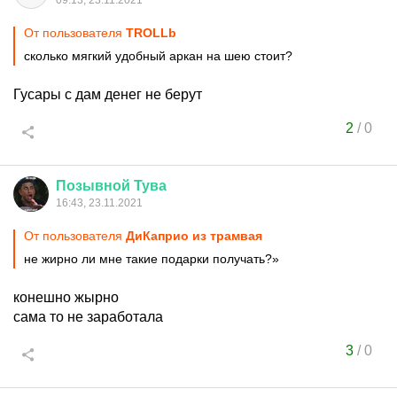
09:13, 23.11.2021
От пользователя
TROLLb
сколько мягкий удобный аркан на шею стоит?
Гусары с дам денег не берут
2
/
0
Позывной
Тува
16:43, 23.11.2021
От пользователя
ДиКаприо из трамвая
не жирно ли мне такие подарки получать?»
конешно жырно
сама то не заработала
3
/
0