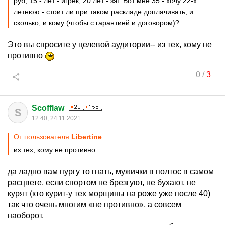
руб, 15 - лет - игрек, 20 лет - зэт. Вот мне 35 - хочу 22-х
летнюю - стоит ли при таком раскладе доплачивать, и
сколько, и кому (чтобы с гарантией и договором)?
Это вы спросите у целевой аудитории-- из тех, кому не
противно
0
/
3
Scofflaw
S
12:40, 24.11.2021
От пользователя
Libertine
из тех, кому не противно
да ладно вам пургу то гнать, мужички в полтос в самом
расцвете, если спортом не брезгуют, не бухают, не
курят (кто курит-у тех морщины на роже уже после 40)
так что очень многим «не противно», а совсем
наоборот.