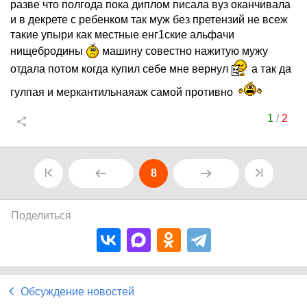
разве что полгода пока диплом писала вуз оканчивала
и в декрете с ребенком так муж без претензий не всеж
такие упыри как местные енг1ские альфачи
нищебродины
машину совестно нажитую мужу
отдала потом когда купил себе мне вернул
а так да
гулпая и меркантильнаяаж самой противно
1
/
2
8
Поделиться
Обсуждение новостей