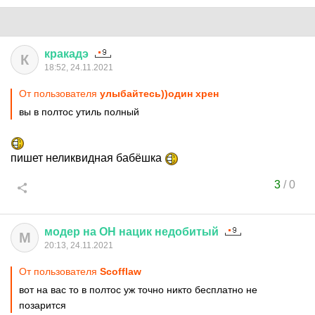
кракадэ
К
18:52, 24.11.2021
От пользователя
улыбайтесь))один хрен
вы в полтос утиль полный
пишет неликвидная бабёшка
3
/
0
модер
на
ОН
нацик
недобитый
М
20:13, 24.11.2021
От пользователя
Scofflaw
вот на вас то в полтос уж точно никто бесплатно не
позарится