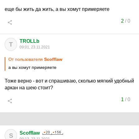
еще бы жить да жить, а вы хомут примеряете
2
/
0
TROLLb
T
09:01, 23.11.2021
От пользователя
Scofflaw
а вы хомут примеряете
Тоже верно - вот и спрашиваю, сколько мягкий удобный
аркан на шею стоит?
1
/
0
Scofflaw
S