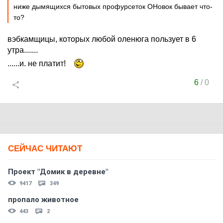
ниже дымящихся бытовых профурсеток ОНовок бывает что-
то?
вэбкамщицы, которых любой оленюга пользует в 6
утра.......
......и. не платит!
6
/
0
СЕЙЧАС ЧИТАЮТ
Проект "Домик в деревне"
9417
349
пропало животное
443
2