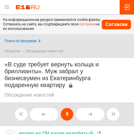
На информационном ресурсе применяются cookie-файлы.
Согласен
Оставаясь на сайте, вы подтверждаете свое
согласие
на
их использование.
Поиск по форумам
Общение
Обсуждение новостей
«В суде требует вернуть кольца и
бриллианты». Муж забрал у
бизнесвумен из Екатеринбурга
подаренную квартиру
Обсуждение новостей
8
модер
на
ОН
нацик
недобитый