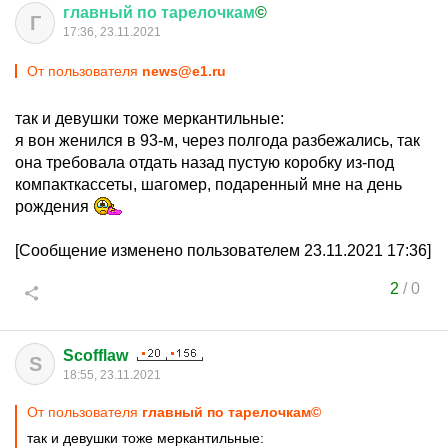
главный
по
тарелочкам
©
Г
17:36, 23.11.2021
От пользователя
news@e1.ru
так и девушки тоже меркантильные:
я вон женился в 93-м, через полгода разбежались, так
она требовала отдать назад пустую коробку из-под
компакткассеты, шагомер, подаренный мне на день
рождения
[Сообщение изменено пользователем 23.11.2021 17:36]
2
/
0
Scofflaw
S
18:55, 23.11.2021
От пользователя
главный по тарелочкам©
так и девушки тоже меркантильные: