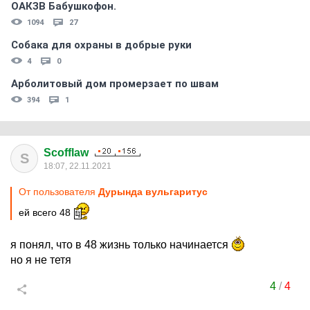
ОАКЗВ Бабушкофон.
1094
27
Собака для охраны в добрые руки
4
0
Арболитовый дом промерзает по швам
394
1
Scofflaw
S
18:07, 22.11.2021
От пользователя
Дурында вульгаритус
ей всего 48
я понял, что в 48 жизнь только начинается
но я не тетя
4
/
4