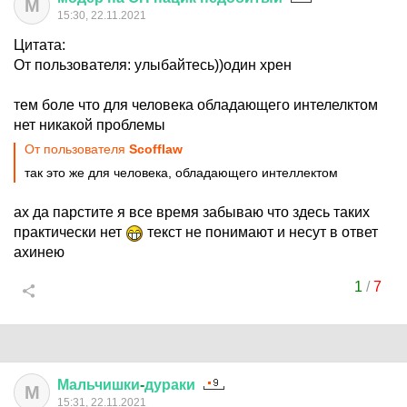
М
15:30, 22.11.2021
Цитата:
От пользователя: улыбайтесь))один хрен
тем боле что для человека обладающего интелелктом
нет никакой проблемы
От пользователя
Scofflaw
так это же для человека, обладающего интеллектом
ах да парстите я все время забываю что здесь таких
практически нет
текст не понимают и несут в ответ
ахинею
1
/
7
Мальчишки
-
дураки
М
15:31, 22.11.2021