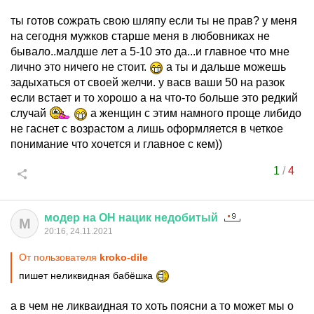
ты готов сожрать свою шляпу если ты не прав? у меня
на сегодня мужков старше меня в любовниках не
бывало..малдше лет а 5-10 это да...и главное что мне
лично это ничего не стоит.
а ты и дальше можешь
задыхаться от своей желчи. у васв ваши 50 на разок
если встает и то хорошо а на что-то больше это редкий
случай
а женщин с этим намного проще либидо
не гаснет с возрастом а лишь оформляется в четкое
понимание что хочется и главное с кем))
1
/
4
модер
на
ОН
нацик
недобитый
М
20:16, 24.11.2021
От пользователя
kroko-dile
пишет неликвидная бабёшка
а в чем не ликваидная то хоть поясни а то может мы о