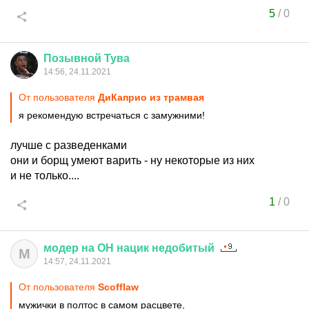
5
/
0
Позывной
Тува
14:56, 24.11.2021
От пользователя
ДиКаприо из трамвая
я рекомендую встречаться с замужними!
лучше с разведенками
они и борщ умеют варить - ну некоторые из них
и не только....
1
/
0
модер
на
ОН
нацик
недобитый
М
14:57, 24.11.2021
От пользователя
Scofflaw
мужички в полтос в самом расцвете,