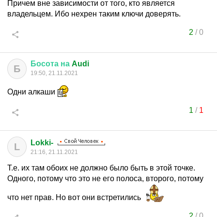
Причем вне зависимости от того, кто является
владельцем. Ибо нехрен таким ключи доверять.
2
/
0
Босота
на
Audi
Б
19:50, 21.11.2021
Одни алкаши
1
/
1
Lokki-
L
21:16, 21.11.2021
Т.е. их там обоих не должно было быть в этой точке.
Одного, потому что это не его полоса, второго, потому
что нет прав. Но вот они встретились
2
/
0