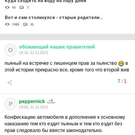
Куда сходить на воду на пару дней
94
7
Вот и сам столкнулся - старые родители...
1988
35
обожающий
наших
правителей
О
18:30, 21.11.2021
пьяный на встречке с лишенцем прав за пьянство
в
этой истории прекрасно все, кроме того что второй жив
7
/
1
peppernick
P
19:05, 21.11.2021
Конфискацию автомобиля в дополнение к основному
наказанию тем кто ездит пьяным и тем кто ездит без
прав следовало бы ввести законодательно.