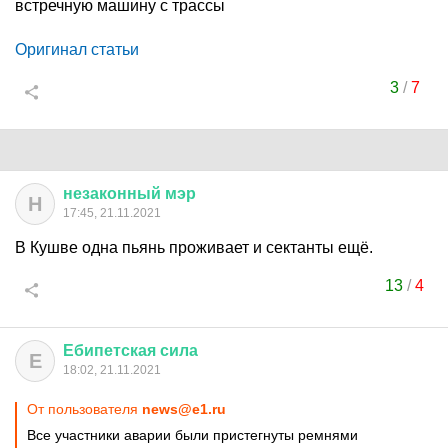
встречную машину с трассы
Оригинал статьи
3
/
7
незаконный
мэр
Н
17:45, 21.11.2021
В Кушве одна пьянь проживает и сектанты ещё.
13
/
4
Ебипетская
сила
Е
18:02, 21.11.2021
От пользователя
news@e1.ru
Все участники аварии были пристегнуты ремнями