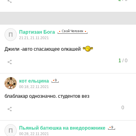
Партизан
Бога
П
21:21, 21.11.2021
Джили -авто спасающее олкашей
1
/
0
кот
ельцина
00:18, 22.11.2021
блаблакар однозначно. студентов вез
0
Пьяный
батюшка
на
внедорожнике
П
00:28, 22.11.2021