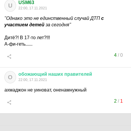
USM63
U
22:00, 17.11.2021
"Однако это не единственный случай ДТП
с
участием детей
за сегодня"
Дитё?! В 17-то лет?!!!
А-фи-геть......
4
/
0
обожающий
наших
правителей
О
22:00, 17.11.2021
ахмаджон не уиноват, оненамнужный
2
/
1