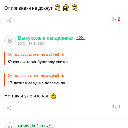
От прививки не дохнут
0
/
2
Выхухоль
в
сандаликах
В
22:31, 17.11.2021
От пользователя
news@e1.ru
Юную екатеринбурженку увезли
От пользователя
news@e1.ru
17-летняя девушка повредила
Не такая уже и юная.
2
/
0
news@e1.ru