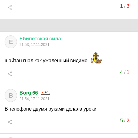
1
/
3
Ебипетская
сила
Е
21:53, 17.11.2021
шайтан гнал как ужаленный видимо
4
/
1
Borg 66
B
21:54, 17.11.2021
В телефоне двумя руками делала уроки
5
/
2