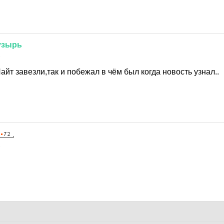
узырь
1
айт завезли,так и побежал в чём был когда новость узнал..
1