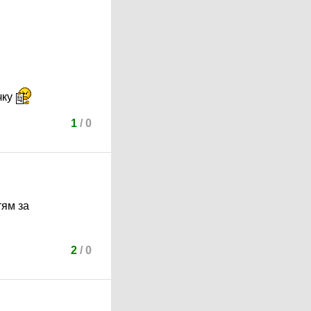
чку
1
/
0
тям за
2
/
0