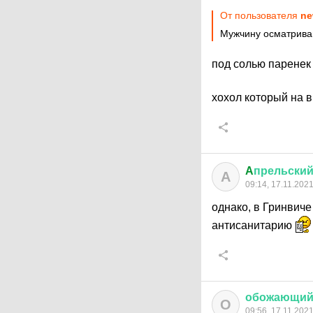
От пользователя
ne
Мужчину осматрив
под солью паренек
хохол который на 
A
прельски
A
09:14, 17.11.202
однако, в Гринвиче
антисанитарию
обожающи
О
09:56, 17.11.202