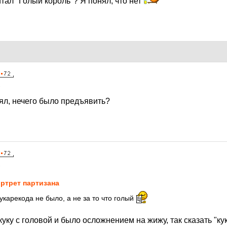
итал "Голый король"? Я понял, что нет
1
нял, нечего было предъявить?
1
ртрет партизана
кукарекода не было, а не за то что голый
куку с головой и было осложнением на жижу, так сказать "ку