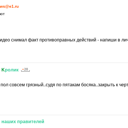
ws@e1.ru
ают
видео снимал факт противоправных действий - напиши в ли
й
K
ролик
1
 пол совсем грязный..судя по пятакам босяка..закрыть к чер
й
наших
правителей
1