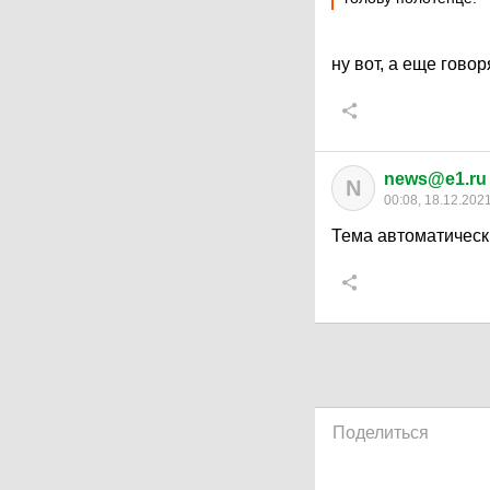
ну вот, а еще гово
news@e1.ru
N
00:08, 18.12.202
Тема автоматическ
Поделиться