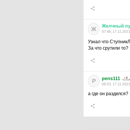
Желчный
п
Ж
07:46, 17.11.202
Узнал что СтупникЛ
За что срутили то?
pens111
P
08:53, 17.11.202
а где он разделся?