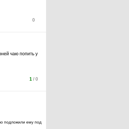
0
рней чаю попить у
1
/
0
во подложили ему под