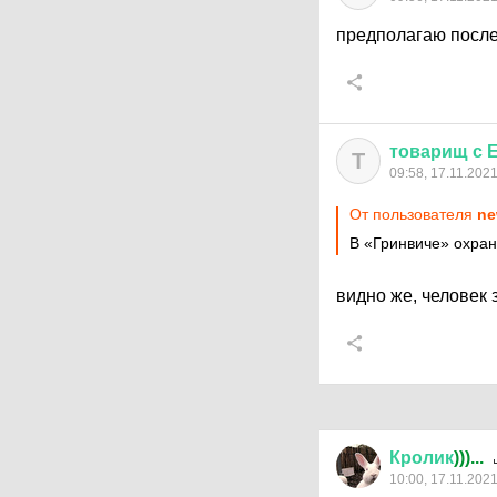
предполагаю после
товарищ
с
Т
09:58, 17.11.202
От пользователя
ne
В «Гринвиче» охран
видно же, человек 
Кролик
)))...
10:00, 17.11.202