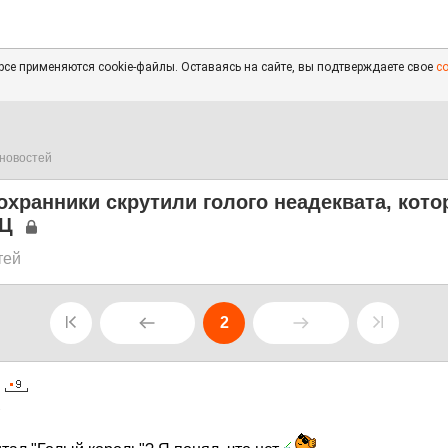
се применяются cookie-файлы. Оставаясь на сайте, вы подтверждаете свое
с
новостей
охранники скрутили голого неадеквата, кот
ТЦ
тей
2
1