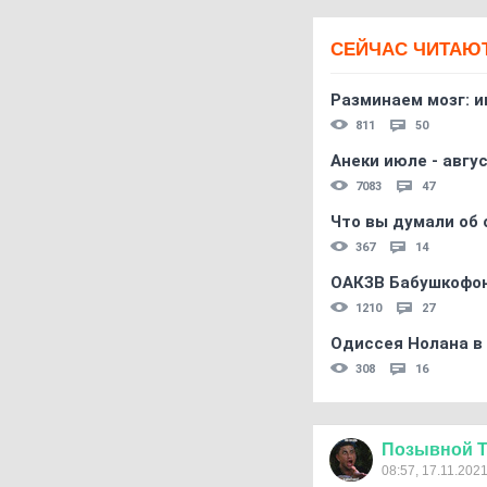
СЕЙЧАС ЧИТАЮ
Разминаем мозг: и
811
50
Анеки июле - авгус
7083
47
Что вы думали об 
367
14
ОАКЗВ Бабушкофон
1210
27
Одиссея Нолана в
308
16
Позывной
08:57, 17.11.202