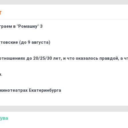
Т
граем в "Ромашку" 3
товские (до 9 августа)
отношениях до 20/25/30 лет, и что оказалось правдой, а 
.
 кинотеатрах Екатеринбурга
Тува
1