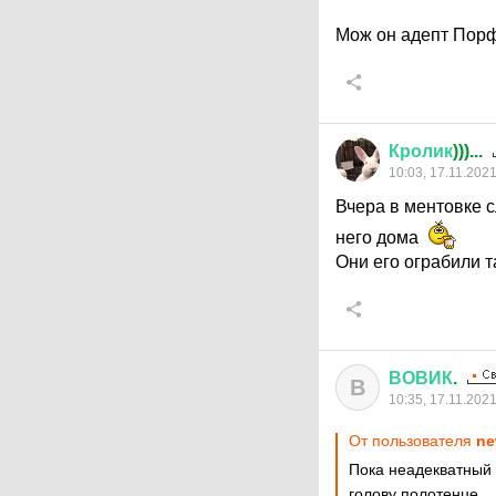
Мож он адепт Пор
Кролик
)))...
10:03, 17.11.202
Вчера в ментовке с
него дома
Они его ограбили та
ВОВИК
.
В
10:35, 17.11.202
От пользователя
ne
Пока неадекватный 
голову полотенце.