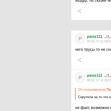
Модур, ты сказки ч
pens111
P
05:10, 17.11.202
чего трусы то не с
pens111
P
05:12, 17.11.202
От пользователя
По
Скрутили за то что 
не факт, возможно 