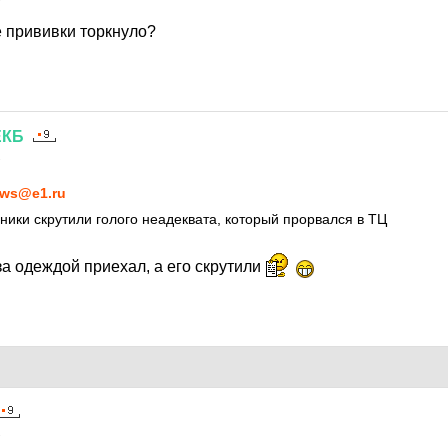
 прививки торкнуло?
ЕКБ
1
ws@e1.ru
ники скрутили голого неадеквата, который прорвался в ТЦ
за одеждой приехал, а его скрутили
1