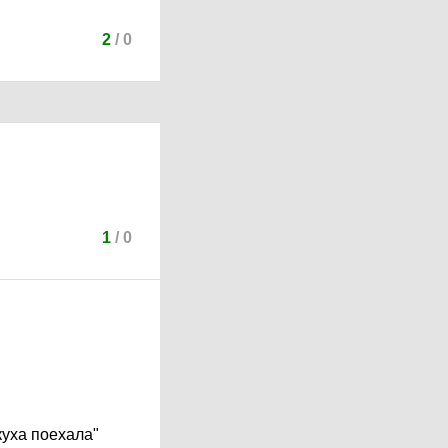
2
/
0
1
/
0
куха поехала"