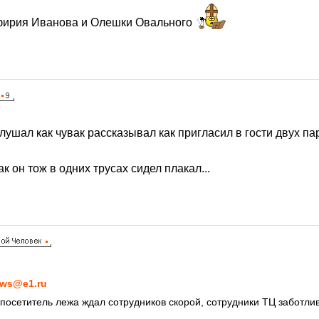
фирия Иванова и Олешки Овального
1
лушал как чувак рассказывал как пригласил в гости двух па
к он тож в одних трусах сидел плакал...
1
ws@e1.ru
посетитель лежа ждал сотрудников скорой, сотрудники ТЦ заботли