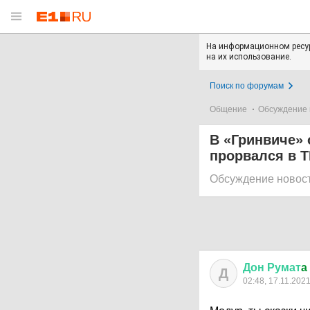
На информационном ресур
на их использование.
Поиск по форумам
Общение
Обсуждение 
В «Гринвиче» 
прорвался в 
Обсуждение новос
Дон
Румат
a
Д
02:48, 17.11.202