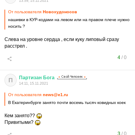
13:59, 15.11.2021
От пользователя
Новохудоносов
нашивки в КУР-кодами на левом или на правом плече нужно
носить ?
Слева на уровне сердца , если куку липовый сразу
расстрел .
4
/
0
Партизан
Бога
П
14:11, 15.11.2021
От пользователя
news@e1.ru
В Екатеринбурге занято почти восемь тысяч ковидных коек
Кем занято??
Привитыми?
3
/
0