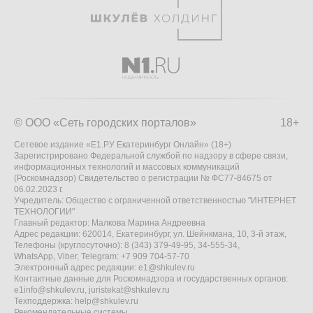
© ООО «Сеть городских порталов»
18+
Сетевое издание «Е1.РУ Екатеринбург Онлайн» (18+)
Зарегистрировано Федеральной службой по надзору в сфере связи,
информационных технологий и массовых коммуникаций
(Роскомнадзор) Свидетельство о регистрации № ФС77-84675 от
06.02.2023 г.
Учредитель: Общество с ограниченной ответственностью "ИНТЕРНЕТ
ТЕХНОЛОГИИ"
Главный редактор: Малкова Марина Андреевна
Адрес редакции: 620014, Екатеринбург, ул. Шейнкмана, 10, 3-й этаж,
Телефоны (круглосуточно): 8 (343) 379-49-95, 34-555-34,
WhatsApp, Viber, Telegram: +7 909 704-57-70
Электронный адрес редакции:
e1@shkulev.ru
Контактные данные для Роскомнадзора и государственных органов:
e1info@shkulev.ru
,
juristekat@shkulev.ru
Техподдержка:
help@shkulev.ru
Рекомендательные системы