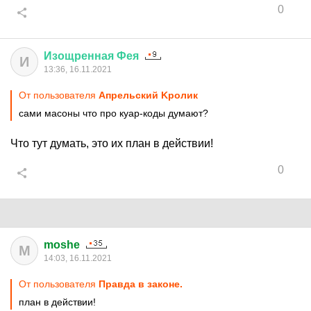
0
Изощренная
Фея
И
13:36, 16.11.2021
От пользователя
Aпрельский Kролик
сами масоны что про куар-коды думают?
Что тут думать, это их план в действии!
0
moshe
M
14:03, 16.11.2021
От пользователя
Правда в законе.
план в действии!