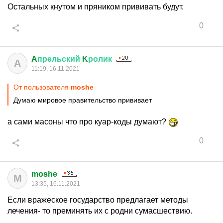
Остальных кнутом и пряником прививать будут.
0
A
прельский
K
ролик
A
11:19, 16.11.2021
От пользователя
moshe
Думаю мировое правительство прививает
а сами масоны что про куар-коды думают?
0
moshe
M
13:35, 16.11.2021
Если вражеское государство предлагает методы
лечения- то преминять их с родни сумасшествию.