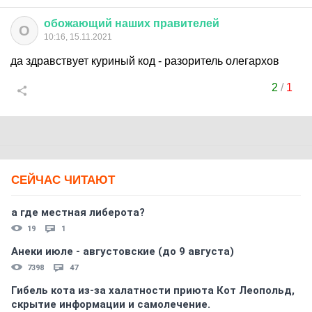
обожающий
наших
правителей
О
10:16, 15.11.2021
да здравствует куриный код - разоритель олегархов
2
/
1
СЕЙЧАС ЧИТАЮТ
а где местная либерота?
19
1
Анеки июле - августовские (до 9 августа)
7398
47
Гибель кота из-за халатности приюта Кот Леопольд,
скрытиe информации и самолечение.