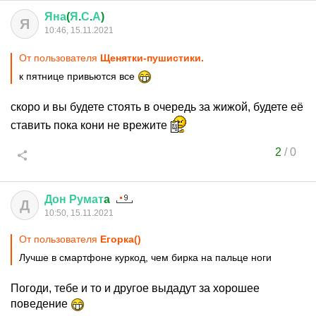
Яна
(
Я
.
С
.
А
)
Я
10:46, 15.11.2021
От пользователя
Щенятки-пушистики.
к пятнице привьются все
скоро и вы будете стоять в очередь за жижой, будете её
ставить пока кони не врежите
2
/
0
Дон
Румат
a
Д
10:50, 15.11.2021
От пользователя
Егорка()
Лучше в смартфоне куркод, чем бирка на пальце ноги
Погоди, тебе и то и другое выдадут за хорошее
поведение