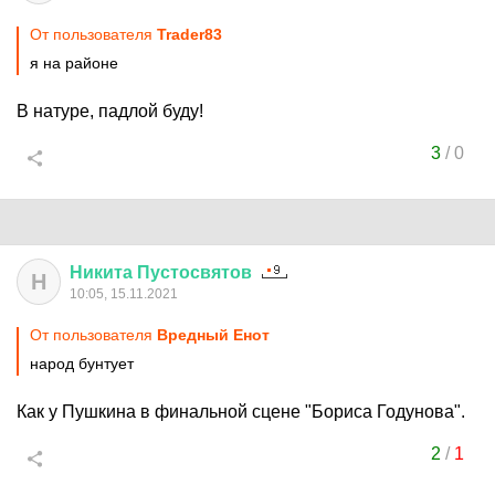
От пользователя
Trader83
я на районе
В натуре, падлой буду!
3
/
0
Никита
Пустосвятов
Н
10:05, 15.11.2021
От пользователя
Вредный Енот
народ бунтует
Как у Пушкина в финальной сцене "Бориса Годунова".
2
/
1