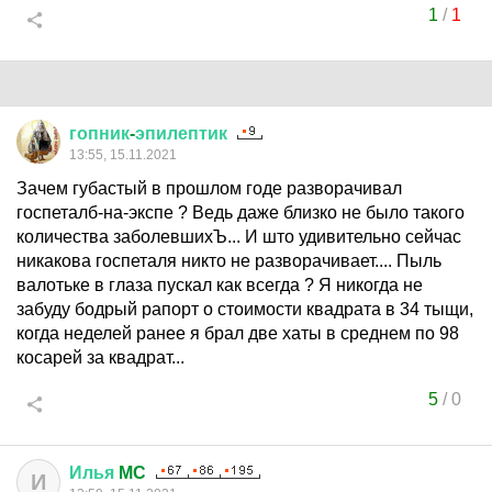
1
/
1
гопник
-
эпилептик
13:55, 15.11.2021
Зачем губастый в прошлом годе разворачивал
госпеталб-на-экспе ? Ведь даже близко не было такого
количества заболевшихЪ... И што удивительно сейчас
никакова госпеталя никто не разворачивает.... Пыль
валотьке в глаза пускал как всегда ? Я никогда не
забуду бодрый рапорт о стоимости квадрата в 34 тыщи,
когда неделей ранее я брал две хаты в среднем по 98
косарей за квадрат...
5
/
0
Илья
MC
И