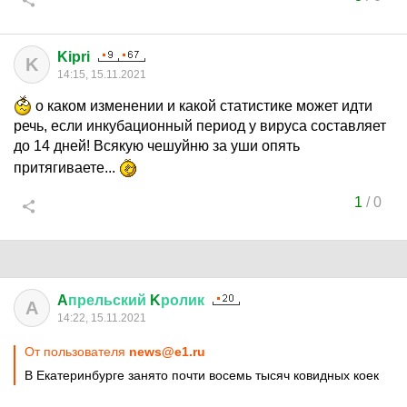
Kipri
K
14:15, 15.11.2021
о каком изменении и какой статистике может идти
речь, если инкубационный период у вируса составляет
до 14 дней! Всякую чешуйню за уши опять
притягиваете...
1
/
0
A
прельский
K
ролик
A
14:22, 15.11.2021
От пользователя
news@e1.ru
В Екатеринбурге занято почти восемь тысяч ковидных коек