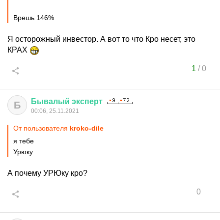
Врешь 146%
Я осторожный инвестор. А вот то что Кро несет, это
КРАХ
1
/
0
Бывалый
эксперт
Б
00:06, 25.11.2021
От пользователя
kroko-dile
я тебе
Урюку
А почему УРЮку кро?
0