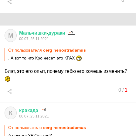
0
Мальчишки
-
дураки
М
00:07, 25.11.2021
От пользователя
cerg nenostradamus
. А вот то что Кро несет, это КРАХ
Блэт, это его опыт, почему тебю его хочешь изменить?
0
/
1
кракадэ
К
00:07, 25.11.2021
От пользователя
cerg nenostradamus
А почему УРЮку кро?