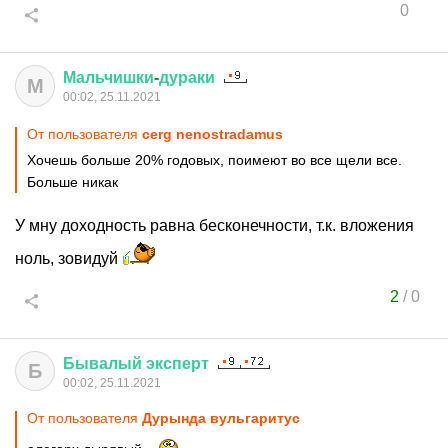
0
Мальчишки
-
дураки
М
00:02, 25.11.2021
От пользователя
cerg nenostradamus
Хочешь больше 20% годовых, поимеют во все щели все.
Больше никак
У мну доходность равна бесконечности, т.к. вложения
ноль, зовидуй
2
/
0
Бывалый
эксперт
Б
00:02, 25.11.2021
От пользователя
Дурында вульгаритус