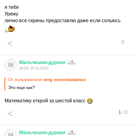
я тебе
Урюку
лично все скрины предоставлю даже если сольюсь
0
Мальчишки
-
дураки
М
00:03, 25.11.2021
От пользователя
cerg nenostradamus
Это еще как?
Математику открой за шестой класс
1
/
0
Мальчишки
-
дураки
М