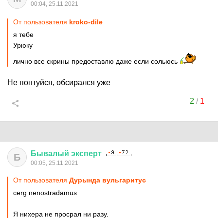
00:04, 25.11.2021
От пользователя
kroko-dile
я тебе
Урюку
лично все скрины предоставлю даже если сольюсь
Не понтуйся, обсирался уже
2
/
1
Бывалый
эксперт
Б
00:05, 25.11.2021
От пользователя
Дурында вульгаритус
cerg nenostradamus
Я нихера не просрал ни разу.