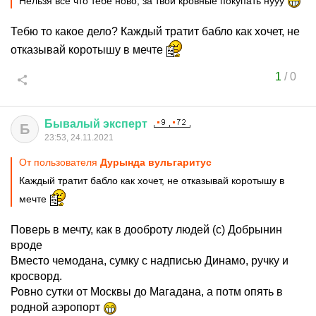
Нельзя все что тебе ново, за твои кровные покупать нууу
Тебю то какое дело? Каждый тратит бабло как хочет, не
отказывай коротышу в мечте
1
/
0
Бывалый
эксперт
Б
23:53, 24.11.2021
От пользователя
Дурында вульгаритус
Каждый тратит бабло как хочет, не отказывай коротышу в
мечте
Поверь в мечту, как в дооброту людей (с) Добрынин
вроде
Вместо чемодана, сумку с надписью Динамо, ручку и
кросворд.
Ровно сутки от Москвы до Магадана, а потм опять в
родной аэропорт