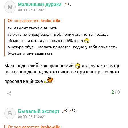
Мальчишки
-
дураки
М
00:00, 25.11.2021
От пользователя
kroko-dile
ты мамонт такой смешной
ты хоть на биржу зайди чтоб понимать что ты несёшь
чё мне твои акции дырявые по 5% в год
в натуре обувь штопать придётся, ладно у тебя опыт есть
будешь и мне зашивать
Малыш дерзкий, как пуля резкий
два дурака срутцо
не за свои деньги, жалко никто не признаетцо сколько
просрал на бирже
2
/
0
Бывалый
эксперт
Б
00:00, 25.11.2021
От пользователя
kroko-dile