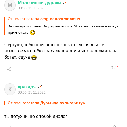
Мальчишки
-
дураки
М
00:06, 25.11.2021
От пользователя
cerg nenostradamus
За базаром следи.За дырявого и в Мска на скамейке могут
прикнокать
Сергуня, тебю описаешсо кнокать, дырявый не
всмысле что тебю трахали в жопу, а что экономить на
ботах, сцука
0
/
1
кракадэ
К
00:06, 25.11.2021
От пользователя
Дурында вульгаритус
ты потухни, не с тобой диалог