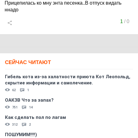
Прицепилась ко мну энта песенка..В отпуск видать
ннадо
1
/
0
СЕЙЧАС ЧИТАЮТ
Гибель кота из-за халатности приюта Кот Леопольд,
скрытиe информации и самолечение.
62
1
ОАКЗВ Что за запах?
751
14
Как сделать пол по лагам
312
2
ПОШУМИМ!!!!)