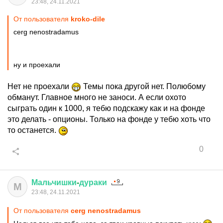
23:48, 24.11.2021
От пользователя
kroko-dile
cerg nenostradamus
ну и проехали
Нет не проехали
Темы пока другой нет. Полюбому
обманут. Главное много не заноси. А если охото
сыграть один к 1000, я тебю подскажу как и на фонде
это делать - опционы. Только на фонде у тебю хоть что
то останется.
0
Мальчишки
-
дураки
М
23:48, 24.11.2021
От пользователя
cerg nenostradamus