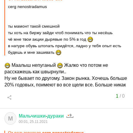
cerg nenostradamus
ты мамонт такой смешной
ты хоть на биржу зайди чтоб понимать что ты несёшь
чё мне твои акции дырявые по 5% в год
в натуре обувь штопать придётся, ладно у тебя опыт есть
будешь и мне зашивать
Маалыш непуганый
Жалко что потом не
расскажешь как швырнули..
Ну не бывает по другому. Закон рынка. Хочешь больше
20% годовых, поимеют во все щели все. Больше никак
1
/
0
Мальчишки
-
дураки
М
00:01, 25.11.2021
От пользователя
cerg nenostradamus