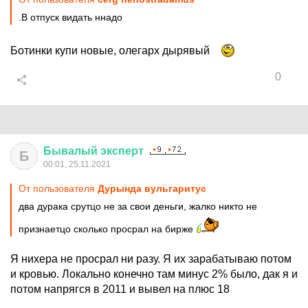
.В отпуск видать ннадо
Ботинки купи новые, олегарх дырявый
0
Бывалый
эксперт
Б
00:01, 25.11.2021
От пользователя
Дурында вульгаритус
два дурака срутцо не за свои деньги, жалко никто не
признаетцо сколько просрал на бирже
Я нихера не просрал ни разу. Я их зарабатываю потом
и кровью. Локально конечно там минус 2% было, дак я и
потом напрягся в 2011 и вывел на плюс 18