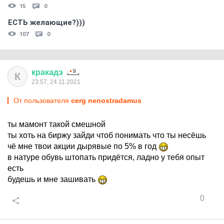
15
0
ЕСТЬ желающие?)))
107
0
кракадэ
К
23:57, 24.11.2021
От пользователя
cerg nenostradamus
ты мамонт такой смешной
ты хоть на биржу зайди чтоб понимать что ты несёшь
чё мне твои акции дырявые по 5% в год
в натуре обувь штопать придётся, ладно у тебя опыт
есть
будешь и мне зашивать
0