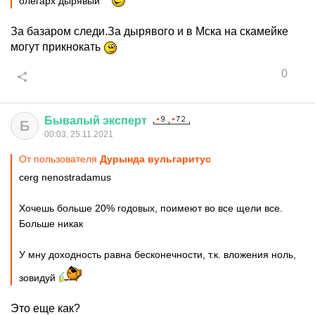
олегарх дырявый
За базаром следи.За дырявого и в Мска на скамейке
могут прикнокать
0
Бывалый
эксперт
Б
00:03, 25.11.2021
От пользователя
Дурында вульгаритус
cerg nenostradamus
Хочешь больше 20% годовых, поимеют во все щели все.
Больше никак
У мну доходность равна бесконечности, т.к. вложения ноль,
зовидуй
Это еще как?