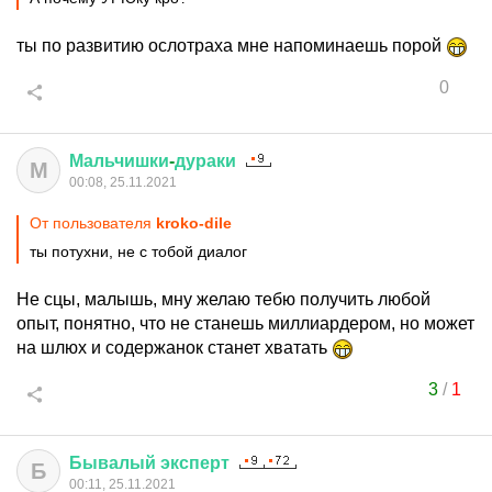
ты по развитию ослотраха мне напоминаешь порой
0
Мальчишки
-
дураки
М
00:08, 25.11.2021
От пользователя
kroko-dile
ты потухни, не с тобой диалог
Не сцы, малышь, мну желаю тебю получить любой
опыт, понятно, что не станешь миллиардером, но может
на шлюх и содержанок станет хватать
3
/
1
Бывалый
эксперт
Б
00:11, 25.11.2021