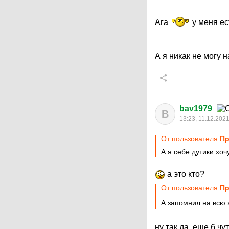
Ага
у меня ес
А я никак не могу 
bav1979
B
13:23, 11.12.202
От пользователя
Пр
А я себе дутики хоч
а это кто?
От пользователя
Пр
А запомнил на всю
ну так да, еще б чу