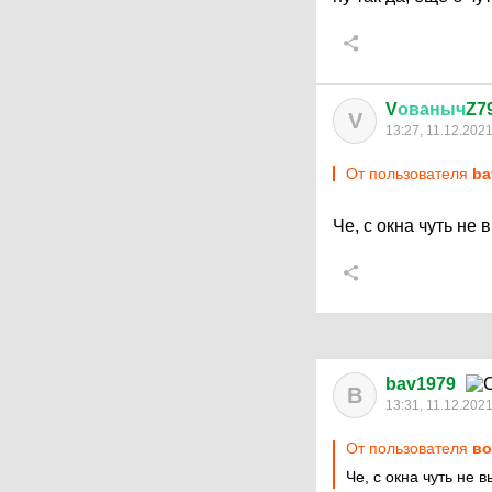
V
ованыч
Z7
V
13:27, 11.12.202
От пользователя
ba
Че, с окна чуть не
bav1979
B
13:31, 11.12.202
От пользователя
во
Че, с окна чуть не 