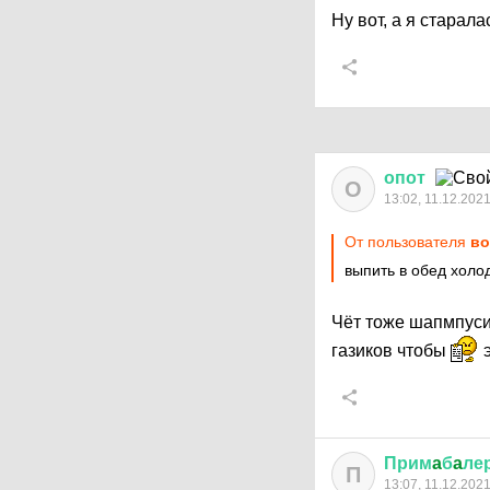
Ну вот, а я старал
опот
О
13:02, 11.12.202
От пользователя
во
выпить в обед холо
Чёт тоже шапмпусик
газиков чтобы
э
Прим
a
б
a
ле
П
13:07, 11.12.202