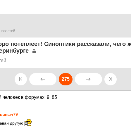
новостей
ро потеплеет! Синоптики рассказали, чего 
еринбурге
тей
275
1
ваныч79
авай другую