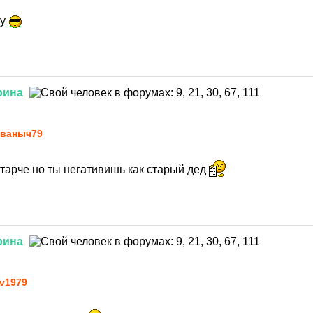
чу
рина
1
ваныч79
тарче но ты негативишь как старый дед
рина
1
v1979