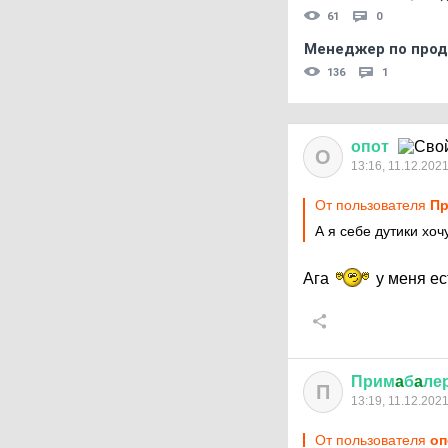
61
0
Менеджер по прод
136
1
опот
О
13:16, 11.12.202
От пользователя
Пр
А я себе дутики хоч
Ага
у меня ес
Прим
a
б
a
ле
П
13:19, 11.12.202
От пользователя
оп