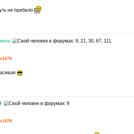
уть не прибило
рина
1
v1979
расивая
9
1
v1979