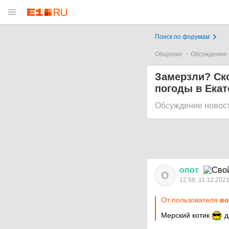
Поиск по форумам
Общение
Обсуждение 
Замерзли? Ско
погоды в Екат
Обсуждение новос
опот
О
12:58, 11.12.202
От пользователя
во
Мерский котик
д