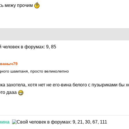
ась межу прочим
1
ваныч79
дного шампаня, просто великолепно
а захотела, хотя нет не его-вина белого с пузыриками бы 
то дааа
рина
1