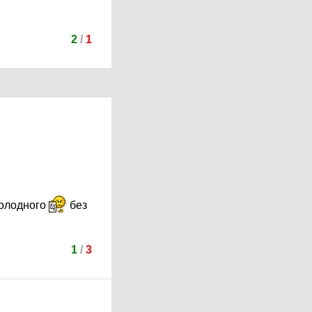
2
/
1
холодного
без
1
/
3