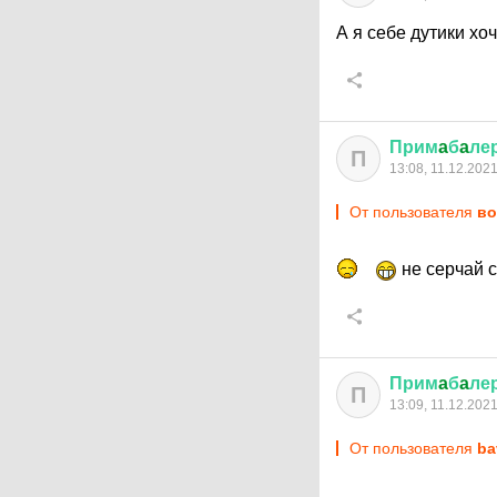
А я себе дутики хо
Прим
a
б
a
ле
П
13:08, 11.12.202
От пользователя
во
не серчай с
Прим
a
б
a
ле
П
13:09, 11.12.202
От пользователя
ba