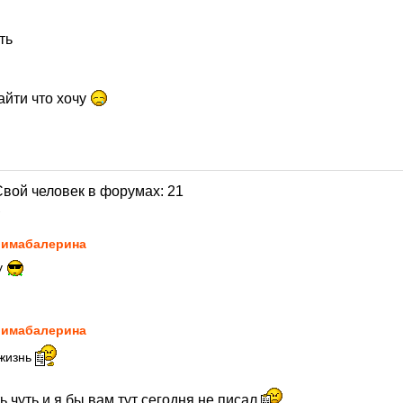
ть
найти что хочу
1
имaбaлерина
у
имaбaлерина
 жизнь
ть чуть и я бы вам тут сегодня не писал