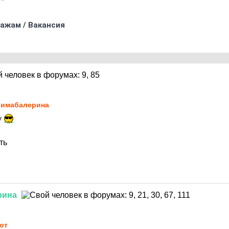
ажам / Вакансия
1
имaбaлерина
у
ть
рина
1
от