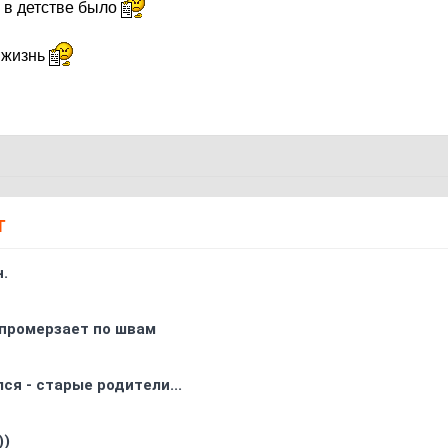
е в детстве было
 жизнь
Т
.
промерзает по швам
ся - старые родители...
))