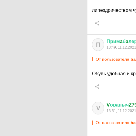
липездричеством ч
Прим
a
б
a
ле
П
13:49, 11.12.202
От пользователя
ba
Обувь удобная и к
V
ованыч
Z7
V
13:51, 11.12.202
От пользователя
ba