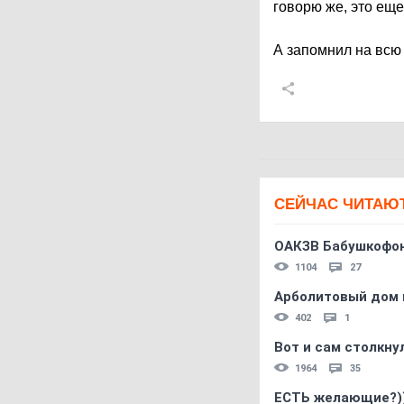
говорю же, это ещ
А запомнил на всю
СЕЙЧАС ЧИТАЮ
ОАКЗВ Бабушкофон
1104
27
Арболитовый дом 
402
1
Вот и сам столкнул
1964
35
ЕСТЬ желающие?)