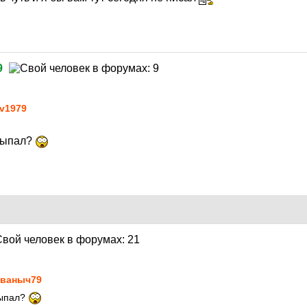
9
1
v1979
 выпал?
1
ваныч79
выпал?