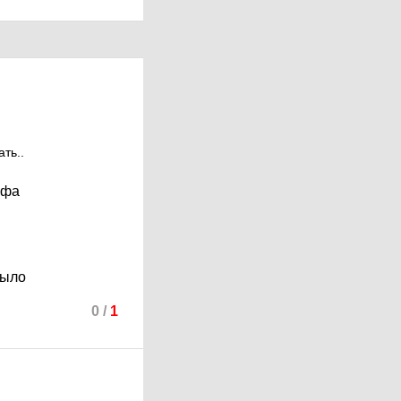
ть..
афа
было
0
/
1