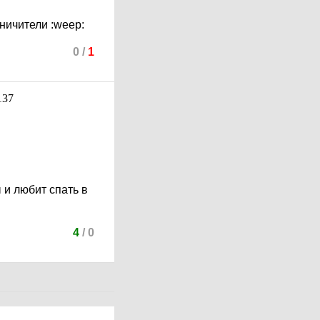
аничители
:weep:
0
/
1
 и любит спать в
4
/
0