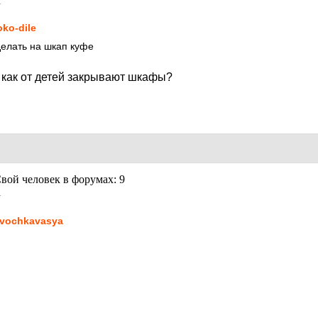
1
oko-dile
елать на шкап куфе
у как от детей закрывают шкафы?
1
vochkavasya