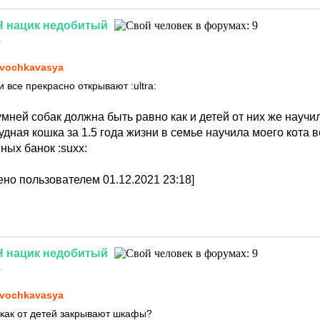
Н
нацик
недобитый
1
vochkavasya
 и все прекрасно открывают
:ultra:
умней собак должна быть равно как и детей от них же научи
дная кошка за 1.5 года жизни в семье научила моего кота
вных банок
:suxx:
но пользователем 01.12.2021 23:18]
Н
нацик
недобитый
1
vochkavasya
у как от детей закрывают шкафы?