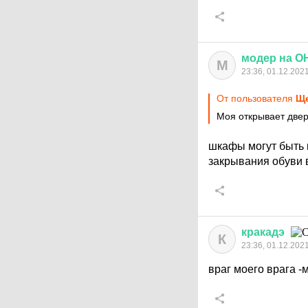
модер
на
О
М
23:36, 01.12.202
От пользователя
Ще
Моя открывает двер
шкафы могут быть 
закрывания обуви 
кракадэ
К
23:36, 01.12.202
враг моего врага -