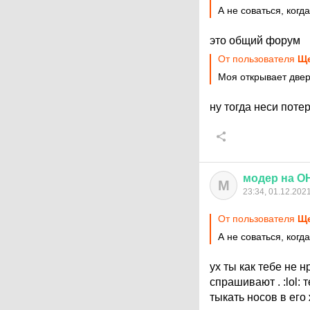
А не соваться, когд
это общий форум
От пользователя
Ще
Моя открывает двер
ну тогда неси поте
модер
на
О
М
23:34, 01.12.202
От пользователя
Ще
А не соваться, когд
ух ты как тебе не н
спрашивают .
:lol:
т
тыкать носов в ег