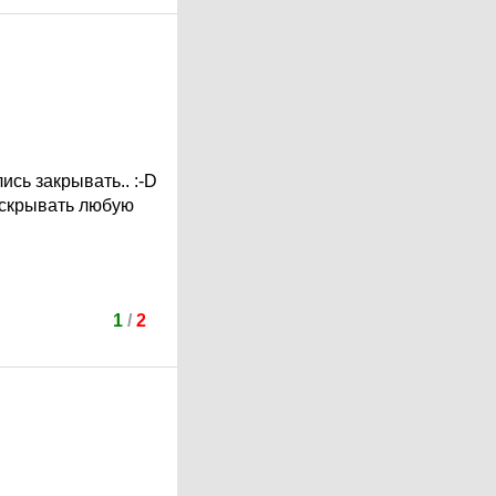
лись закрывать..
:-D
 вскрывать любую
1
/
2