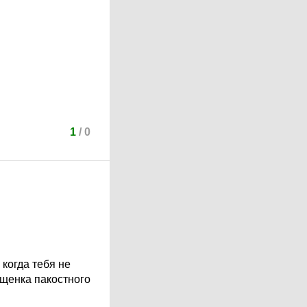
1
/
0
 когда тебя не
 щенка пакостного