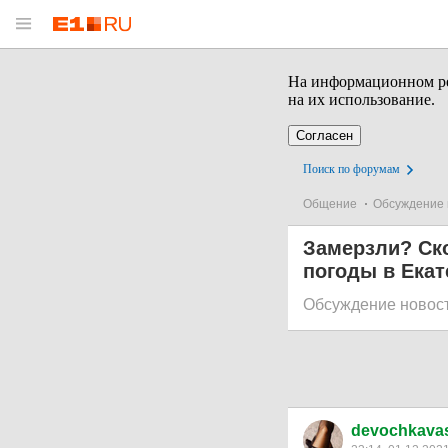
На информационном рес
на их использование.
Согласен
Поиск по форумам
Общение
Обсуждение 
Замерзли? Ско
погоды в Екат
Обсуждение новос
devochkava