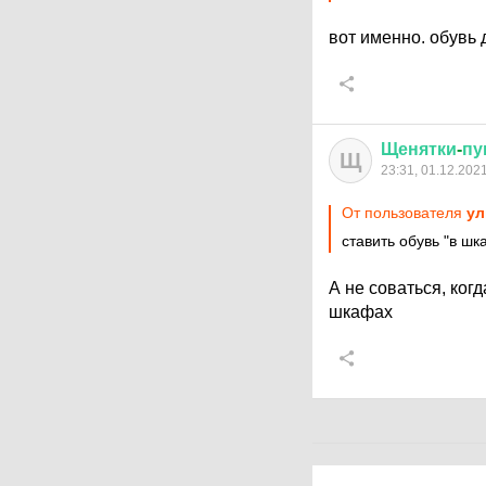
вот именно. обувь 
Щенятки
-
пу
Щ
23:31, 01.12.202
От пользователя
ул
ставить обувь "в шк
А не соваться, ког
шкафах