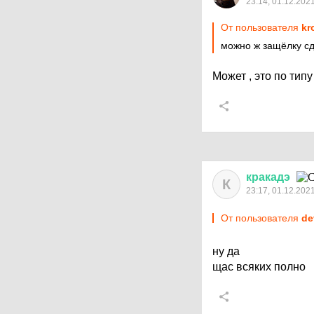
23:14, 01.12.202
От пользователя
kr
можно ж защёлку сд
Может , это по тип
кракадэ
К
23:17, 01.12.202
От пользователя
de
ну да
щас всяких полно