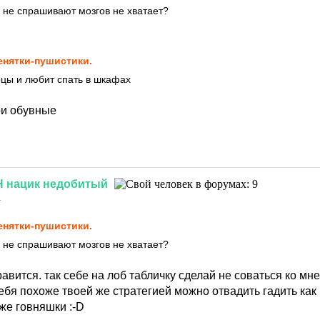
а не спрашивают мозгов не хватает?
нятки-пушистики.
цы и любит спать в шкафах
ри обувные
Н
нацик
недобитый
1
нятки-пушистики.
а не спрашивают мозгов не хватает?
равится. так себе на лоб табличку сделай не соваться ко мне
ебя похоже твоей же стратегией можно отвадить гадить как
о же говняшки
:-D