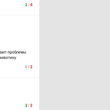
1
/
4
ешают проблемы
 животину
0
/
2
3
/
2