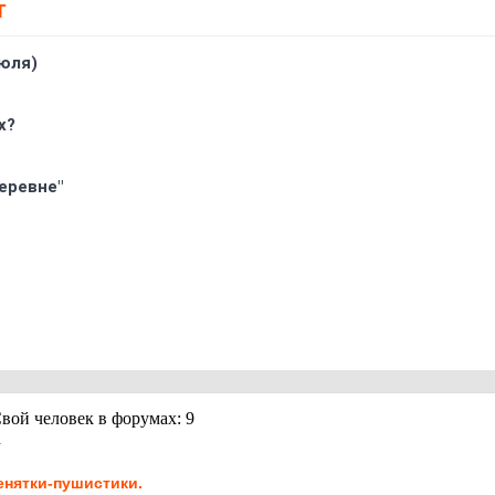
Т
юля)
х?
еревне"
1
нятки-пушистики.