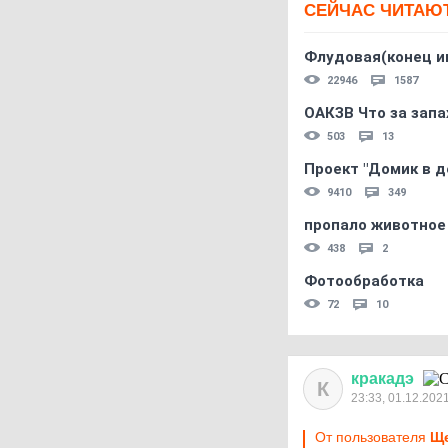
СЕЙЧАС ЧИТАЮ
Флудовая(конец и
22946
1587
ОАКЗВ Что за запа
503
13
Проект "Домик в д
9410
349
пропало животное
438
2
Фотообработка
72
10
кракадэ
К
23:33, 01.12.202
От пользователя
Ще