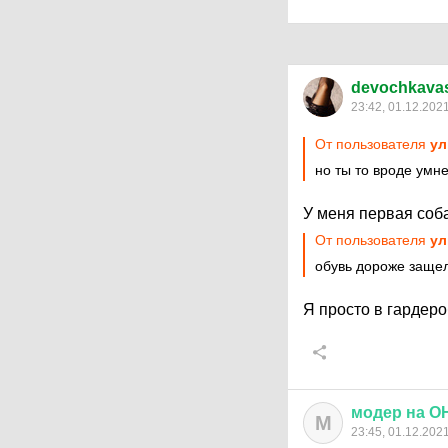
devochkava
23:42, 01.12.202
От пользователя
ул
но ты то вроде умне
У меня первая соба
От пользователя
ул
обувь дороже заще
Я просто в гардеро
модер
на
О
М
23:45, 01.12.202