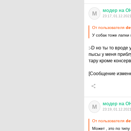
модер
на
О
М
23:17, 01.12.202
От пользователя
de
У собак тоже лапки
:-D
но ты то вроде 
пысы у меня приблу
тару кроме консер
[Сообщение измене
модер
на
О
М
23:19, 01.12.202
От пользователя
de
Может , это по тип