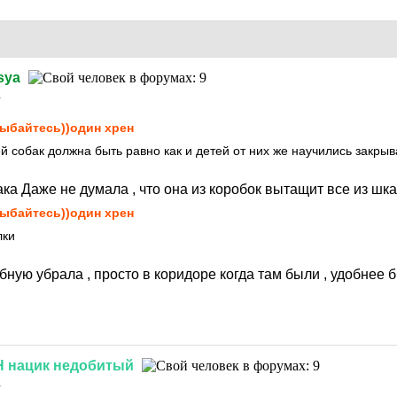
sya
1
ыбайтесь))один хрен
й собак должна быть равно как и детей от них же научились закрыва
ка Даже не думала , что она из коробок вытащит все из шк
ыбайтесь))один хрен
лки
бную убрала , просто в коридоре когда там были , удобнее 
Н
нацик
недобитый
1