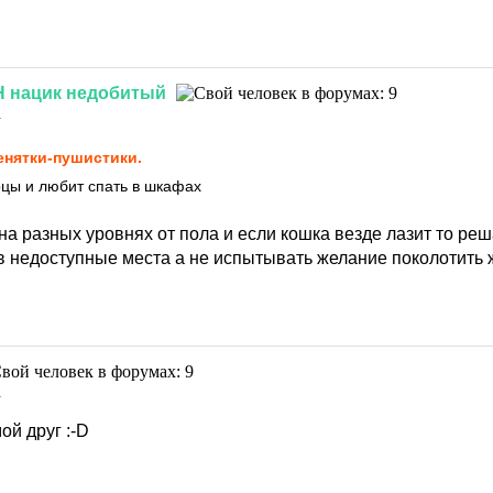
Н
нацик
недобитый
1
нятки-пушистики.
цы и любит спать в шкафах
на разных уровнях от пола и если кошка везде лазит то р
в недоступные места а не испытывать желание поколотить
1
мой друг
:-D