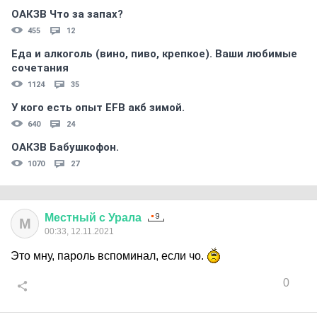
ОАКЗВ Что за запах?
455
12
Еда и алкоголь (вино, пиво, крепкое). Ваши любимые
сочетания
1124
35
У кого есть опыт EFB акб зимой.
640
24
ОАКЗВ Бабушкофон.
1070
27
Местный
с
Урала
М
00:33, 12.11.2021
Это мну, пароль вспоминал, если чо.
0