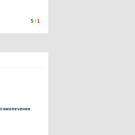
5
/
1
 самолечение.