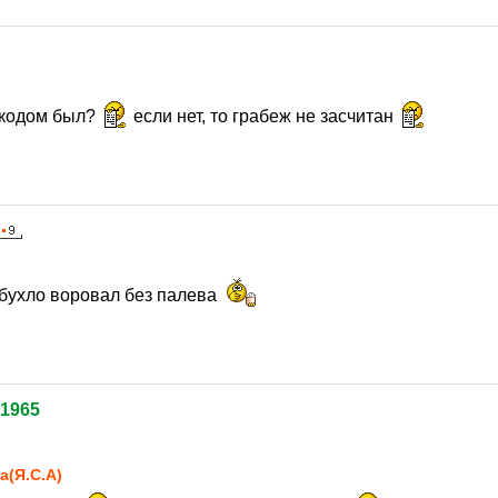
ркодом был?
если нет, то грабеж не засчитан
 бухло воровал без палева
1965
а(Я.С.А)