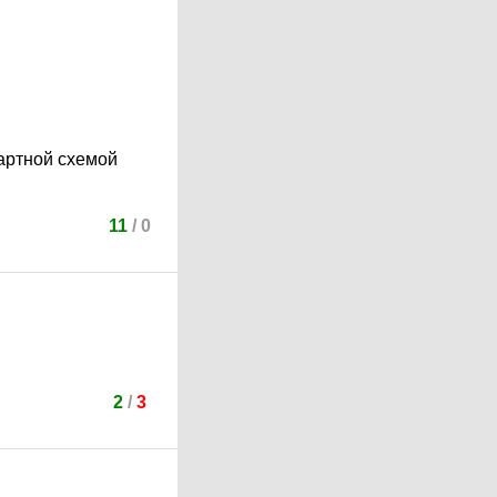
дартной схемой
11
/
0
2
/
3