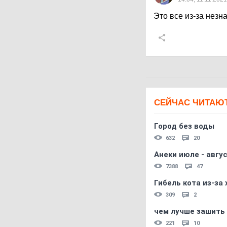
Это все из-за незн
СЕЙЧАС ЧИТАЮ
Город без воды
632
20
Анеки июле - авгус
7388
47
Гибель кота из-за
309
2
чем лучше зашить 
221
10