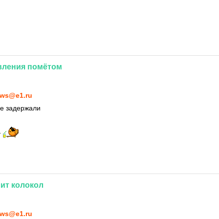
вления
помётом
ws@e1.ru
е задержали
т
нит
колокол
ws@e1.ru