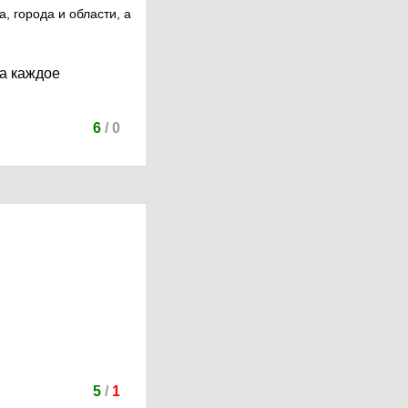
 города и области, а
на каждое
6
/
0
5
/
1