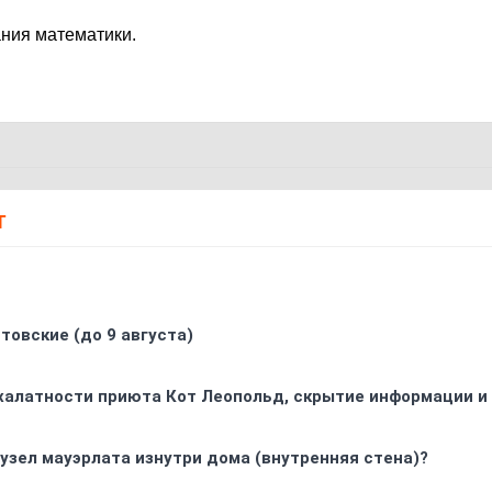
ания математики.
Т
товские (до 9 августа)
 халатности приюта Кот Леопольд, скрытиe информации и
узел мауэрлата изнутри дома (внутренняя стена)?