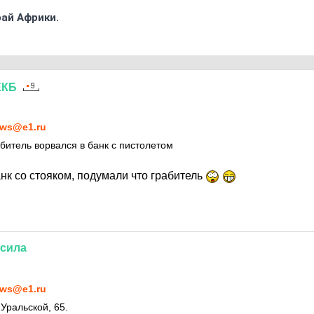
ай Африки.
ЕКБ
ws@e1.ru
абитель ворвался в банк с пистолетом
нк со стояком, подумали что грабитель
сила
ws@e1.ru
Уральской, 65.