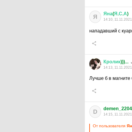
Яна
(
Я
.
С
.
А
)
Я
14:10, 11.11.2021
нападавший с куа
Кролик
)))...
14:13, 11.11.2021
Лучше б в магните
demen_2204
D
14:15, 11.11.2021
От пользователя
Ян