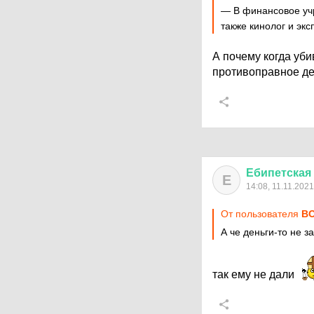
— В финансовое уч
также кинолог и эк
А почему когда уби
противоправное де
Ебипетская
Е
14:08, 11.11.2021
От пользователя
ВО
А че деньги-то не з
так ему не дали