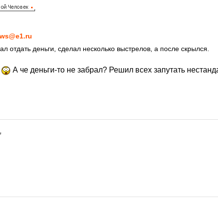
ws@e1.ru
л отдать деньги, сделал несколько выстрелов, а после скрылся.
!
А че деньги-то не забрал? Решил всех запутать нестан