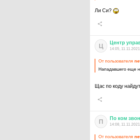
Ли Си?
Центр
упра
Ц
14:05, 11.11.2021
От пользователя
ne
Нападавшего еще н
Щас по коду найду
По
ком
зво
П
14:08, 11.11.2021
От пользователя
ne