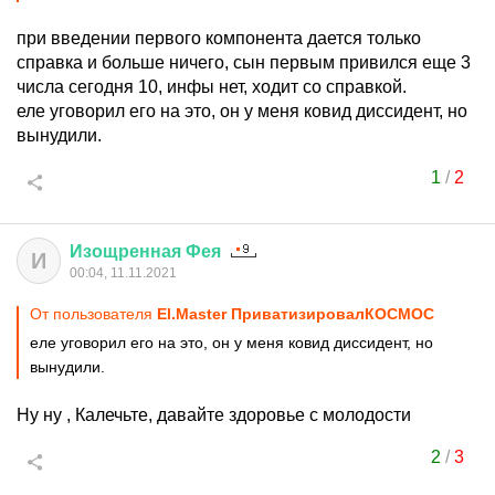
при введении первого компонента дается только
справка и больше ничего, сын первым привился еще 3
числа сегодня 10, инфы нет, ходит со справкой.
еле уговорил его на это, он у меня ковид диссидент, но
вынудили.
1
/
2
Изощренная
Фея
И
00:04, 11.11.2021
От пользователя
El.Master ПриватизировалКОСМОС
еле уговорил его на это, он у меня ковид диссидент, но
вынудили.
Ну ну , Калечьте, давайте здоровье с молодости
2
/
3