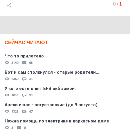
0
/
1
СЕЙЧАС ЧИТАЮТ
Что то прилетело
3140
68
Вот и сам столкнулся - старые родители...
2360
35
У кого есть опыт EFB акб зимой.
1053
33
Анеки июле - августовские (до 9 августа)
7329
47
Нужна помощь по электрике в каркасном доме
3
0