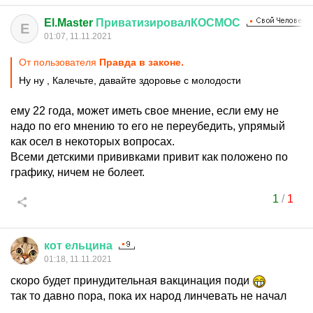
El.Master
ПриватизировалКОСМОС
E
01:07, 11.11.2021
От пользователя
Правда в законе.
Ну ну , Калечьте, давайте здоровье с молодости
ему 22 года, может иметь свое мнение, если ему не
надо по его мнению то его не переубедить, упрямый
как осел в некоторых вопросах.
Всеми детскими прививками привит как положено по
графику, ничем не болеет.
1
/
1
кот
ельцина
01:18, 11.11.2021
скоро будет принудительная вакцинация поди
так то давно пора, пока их народ линчевать не начал