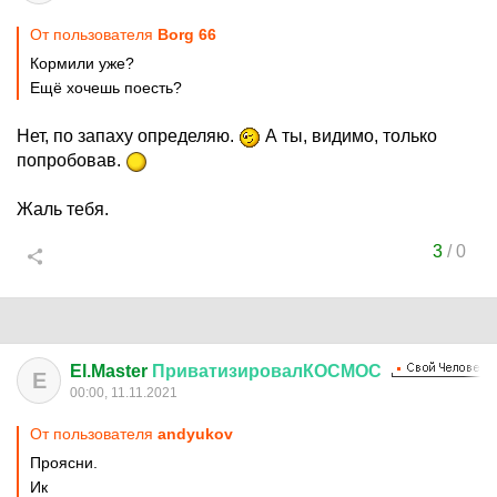
От пользователя
Borg 66
Кормили уже?
Ещё хочешь поесть?
Нет, по запаху определяю.
А ты, видимо, только
попробовав.
Жаль тебя.
3
/
0
El.Master
ПриватизировалКОСМОС
E
00:00, 11.11.2021
От пользователя
andyukov
Проясни.
Ик