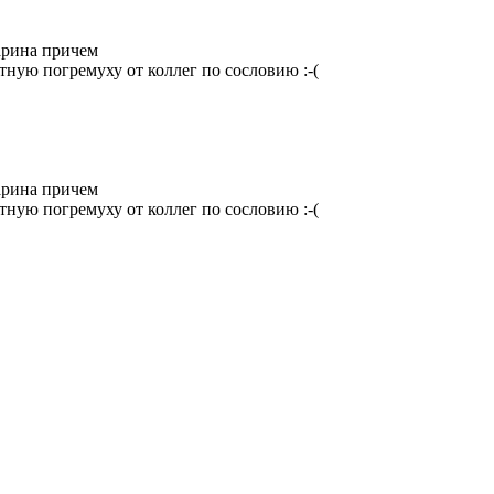
тарина причем
стную погремуху от коллег по сословию
:-(
тарина причем
стную погремуху от коллег по сословию
:-(