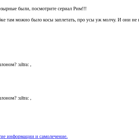
козырные были, посмотрите сериал Рим!!!
бке там можно было косы заплетать, про усы уж молчу. И они не
уллоном?
:ultra:
,
уллоном?
:ultra:
,
ытиe информации и самолечение.