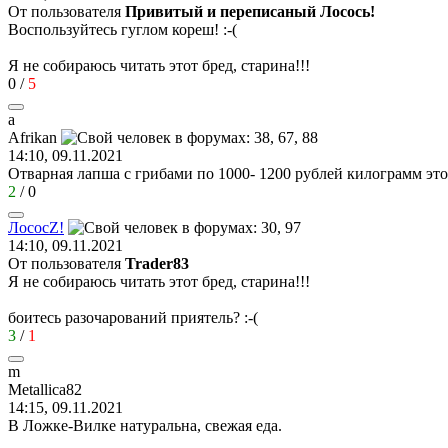
От пользователя
Привитый и переписаный Лосось!
Воспользуйтесь гуглом кореш!
:-(
Я не собираюсь читать этот бред, старина!!!
0
/
5
a
Afrikan
14:10, 09.11.2021
Отварная лапша с грибами по 1000- 1200 рублей килограмм это
2
/
0
Лосос
Z!
14:10, 09.11.2021
От пользователя
Trader83
Я не собираюсь читать этот бред, старина!!!
боитесь разочарований приятель?
:-(
3
/
1
m
Metallica82
14:15, 09.11.2021
В Ложке-Вилке натуральна, свежая еда.