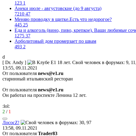
123
1
Анеки июле - августовские (до 9 августа)
7210
47
Меняю проводку в щитке.Есть что недорогое?
445
25
Еда и алкоголь (вино, пиво, крепкое). Ваши любимые соч
1275
37
Арболитовый дом промерзает по швам
493
2
d
[ Dr. Andy ]
13:55, 09.11.2021
От пользователя
news@e1.ru
старинный итальянский ресторан
От пользователя
news@e1.ru
Он работал на проспекте Ленина 12 лет.
:lol:
2
/
1
Лосос
Z!
13:58, 09.11.2021
От пользователя
Trader83