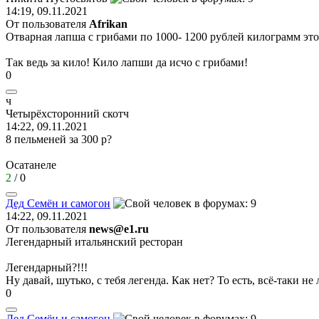
14:19, 09.11.2021
От пользователя
Afrikan
Отварная лапша с грибами по 1000- 1200 рублей килограмм это
Так ведь за кило! Кило лапши да исчо с грибами!
0
ч
Четырёхсторонний
скотч
14:22, 09.11.2021
8 пельменей за 300 р?
Осатанеле
2
/
0
Дед
Семён
и
самогон
14:22, 09.11.2021
От пользователя
news@e1.ru
Легендарный итальянский ресторан
Легендарный?!!!
Ну давай, шутько, с тебя легенда. Как нет? То есть, всё-таки не
0
Дед
Семён
и
самогон