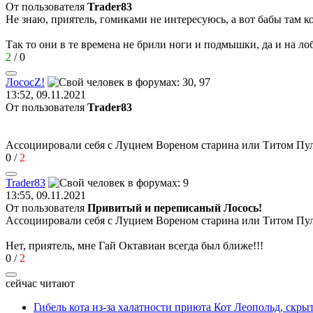
От пользователя
Trader83
Не знаю, приятель, гомиками не интересуюсь, а вот бабы там 
Так то они в те времена не брили ноги и подмышки, да и на ло
2
/
0
Лосос
Z!
13:52, 09.11.2021
От пользователя
Trader83
Ассоциировали себя с Луцием Вореном старина или Титом П
0
/
2
Trader83
13:55, 09.11.2021
От пользователя
Привитый и переписаный Лосось!
Ассоциировали себя с Луцием Вореном старина или Титом П
Нет, приятель, мне Гай Октавиан всегда был ближе!!!
0
/
2
сейчас читают
Гибель кота из-за халатности приюта Кот Леопольд, скр