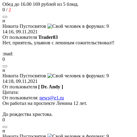
Обед до 16.00 169 рублей из 5 блюд.
0
/
2
н
Никита
Пустосвятов
14:16, 09.11.2021
От пользователя
Trader83
Нет, приятель, ульянов с лениным сожительствовал!!
:mad:
0
н
Никита
Пустосвятов
14:18, 09.11.2021
От пользователя
[ Dr. Andy ]
Цитата:
От пользователя:
news@e1.ru
Он работал на проспекте Ленина 12 лет.
До рождества христова.
0
н
Никита
Пустосвятов