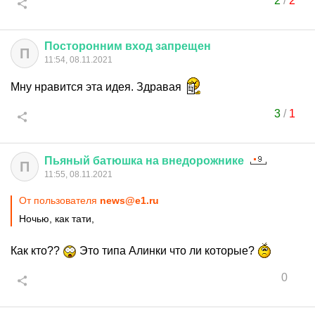
2
/
2
Посторонним
вход
запрещен
П
11:54, 08.11.2021
Мну нравится эта идея. Здравая
3
/
1
Пьяный
батюшка
на
внедорожнике
П
11:55, 08.11.2021
От пользователя
news@e1.ru
Ночью, как тати,
Как кто??
Это типа Алинки что ли которые?
0