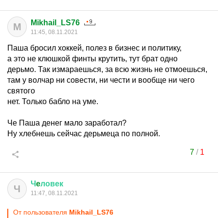
Mikhail_LS76
M
11:45, 08.11.2021
Паша бросил хоккей, полез в бизнес и политику,
а это не клюшкой финты крутить, тут брат одно
дерьмо. Так измараешься, за всю жизнь не отмоешься,
там у волчар ни совести, ни чести и вообще ни чего
святого
нет. Только бабло на уме.
Че Паша денег мало заработал?
Ну хлебнешь сейчас дерьмеца по полной.
7
/
1
Ч
e
ловек
Ч
11:47, 08.11.2021
От пользователя
Mikhail_LS76