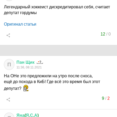
Легендарный хоккеист дискредитировал себя, считает
депутат гордумы
Оригинал статьи
12
/
0
Пан
Щик
П
11:36, 08.11.2021
На ОНе это предложили на утро после сноса,
ещё до похода в КиБ! Где всё это время был этот
депутат?
9
/
2
Яна
(
Я
.
С
.
А
)