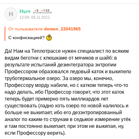
Ныч
Н
12:04, 08.11.2021
От пользователя
demen_22041965
С конфискацией?
Да! Нам на Теплотрассе нужен специалист по всяким
видам беготни с клюшкаме от мячиков и шайб: в
результате испытаний дезинтегратора энтропии
Профессором образовался ледовый каток и выкипело
труботермальное озеро. За озеро мы, конечно,
Профессору морду набили, но с катком теперь что-то
надо делать, ибо Профессор говорит, что этот каток
теперь будет примерно пять миллиардов лет
существовать (ладно хоть озеро по новой налилось и
больше не выкипает, ибо его дезэнтропированный
аналог по каким-то струнам в седьмое измерение утёк
и там постоянно выкипает, при этом не выкипая, ну,
если Профессору верить).