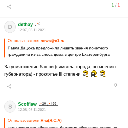
1
/
1
dethay
D
12:07, 08.11.2021
От пользователя
news@e1.ru
Павла Дацюка предложили лишить звания почетного
гражданина из-за сноса дома в центре Екатеринбурга
За уничтожение башни (символа города, по мнению
губернатора) - проклятье III степени
0
Scofflaw
S
12:08, 08.11.2021
От пользователя
Яна(Я.С.А)
кому нужна эта обосраная, бомжами облеваное строение