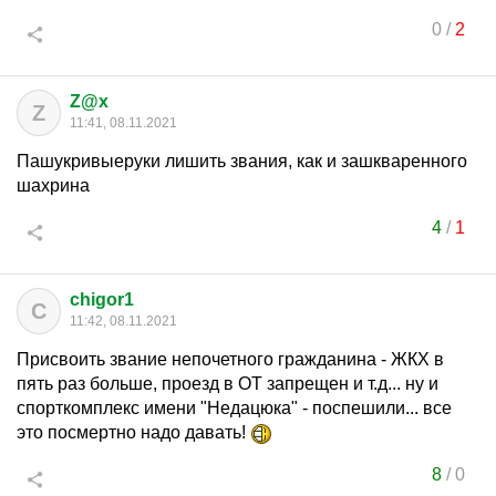
0
/
2
Z@x
Z
11:41, 08.11.2021
Пашукривыеруки лишить звания, как и зашкваренного
шахрина
4
/
1
chigor1
C
11:42, 08.11.2021
Присвоить звание непочетного гражданина - ЖКХ в
пять раз больше, проезд в ОТ запрещен и т.д... ну и
спорткомплекс имени "Недацюка" - поспешили... все
это посмертно надо давать!
8
/
0