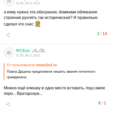
Я
11:38, 08.11.2021
а кому нужна эта обосраная, бомжами облеваное
строение рухлять так историческая? И правильно
сделал что снес
2
/
14
ФСБук
Ф
11:38, 08.11.2021
От пользователя
news@e1.ru
Павла Дацюка предложили лишить звания почетного
гражданина
Можно ещё клюшку в одно место вставить, под самое
перо... Вратарскую...
8
/
1