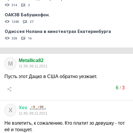
514
2
ОАКЗВ Бабушкофон.
1248
27
Одиссея Нолана в кинотеатрах Екатеринбурга
328
16
Metallica82
M
11:39, 08.11.2021
Пусть этот Дацко в США обратно уезжает.
6
/
3
Хех
Х
11:40, 08.11.2021
Не взлетитъ, к сожалению. Кто платит зо девушку - тот
её и тонцует.