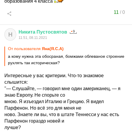
образования 4 класса
11
/
0
Никита
Пустосвятов
Н
11:51, 08.11.2021
От пользователя
Яна(Я.С.А)
а кому нужна эта обосраная, бомжами облеваное строение
рухлять так историческая?
Интересные у вас критерии. Что-то знакомое
слышится:
"— Слушайте, — говорил мне один американец, — я
знаю Европу. Не спорьте со
мною. Я изъездил Италию и Грецию. Я видел
Парфенон. Но всё это для меня не
ново. Знаете ли вы, что в штате Теннесси у нас есть
Парфенон гораздо новей и
лучше?