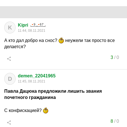
Kipri
K
11:44, 08.11.2021
А кто дал добро на снос?
неужели так просто все
делается?
3
/
0
demen_22041965
D
11:45, 08.11.2021
Павла Дацюка предложили лишить звания
почетного гражданина
С конфискацией?
8
/
0