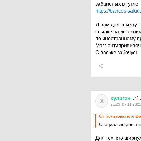
забаненых в гугле
https://bancos.salud
Я вам дал ссылку, т
ссылке на источник
по иностранному п
Мозг антипрививоч
О вас же забочусь
хулиган
Х
21:23, 07.11.202
От пользователя
Bo
Специально для ал
Для тех, кто ширн