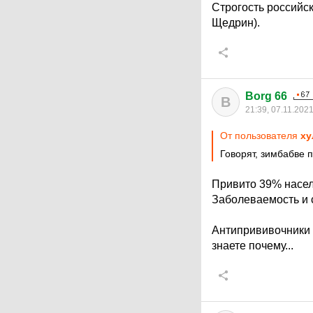
Строгость российс
Щедрин).
Borg 66
B
21:39, 07.11.202
От пользователя
ху
Говорят, зимбабве 
Привито 39% насел
Заболеваемость и 
Антипрививочники 
знаете почему...