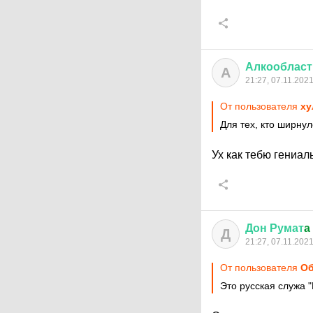
Алкообласт
А
21:27, 07.11.202
От пользователя
ху
Для тех, кто ширну
Ух как тебю гениал
Дон
Румат
a
Д
21:27, 07.11.202
От пользователя
Об
Это русская служа "