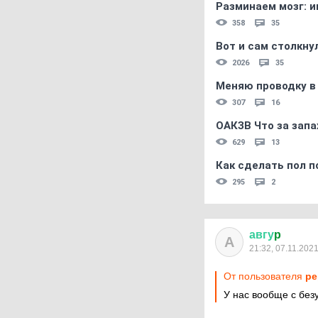
Разминаем мозг: и
358
35
Вот и сам столкнул
2026
35
Меняю проводку в
307
16
ОАКЗВ Что за запа
629
13
Как сделать пол п
295
2
авгу
p
А
21:32, 07.11.202
От пользователя
pe
У нас вообще с без