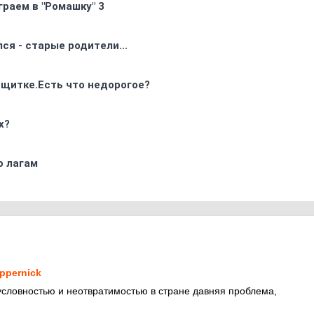
граем в "Ромашку" 3
ся - старые родители...
 щитке.Есть что недорогое?
х?
о лагам
1
ppernick
условностью и неотвратимостью в стране давняя проблема,