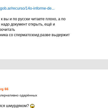
.gob.ar/recurso/14o-informe-de...
 к вы и по русски читаете плохо, а по
 надо документ открыть, ещё и
рочитать
ника со сперматозоид разве выдержит
1
rg 66
ьтернативно одарённых
улся шмурдяком?