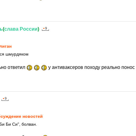
ь
(
слава
России
)
1
лиган
лся шмурдяком
ьно ответил
у антиваксеров походу реально понос
1
суждение новостей
Би Би Си", болван.