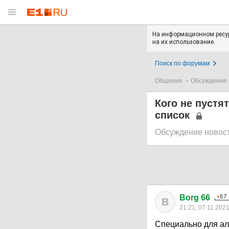
На информационном ресур
на их использование.
Поиск по форумам
Общение
Обсуждение 
Кого не пустя
список
Обсуждение новос
Borg 66
B
21:21, 07.11.202
Специально для ал