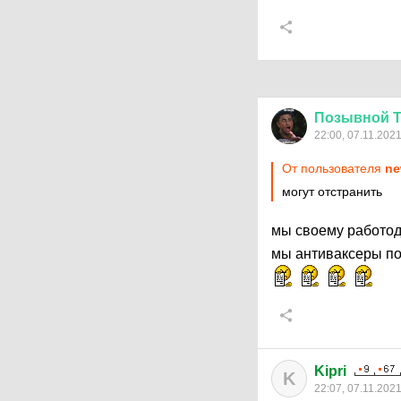
Позывной
22:00, 07.11.202
От пользователя
ne
могут отстранить
мы своему работод
мы антиваксеры по
Kipri
K
22:07, 07.11.202