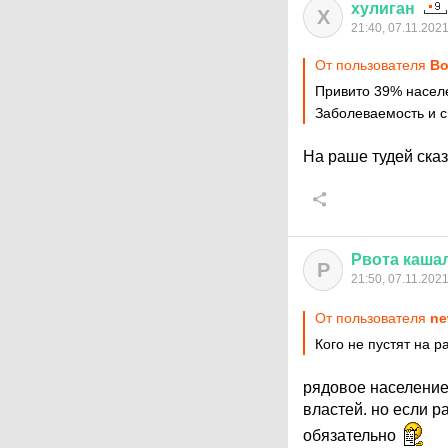
хулиган
Х
21:40, 07.11.202
От пользователя
Bo
Привито 39% населе
Заболеваемость и с
На раше тудей ска
Рвота
каша
Р
21:50, 07.11.202
От пользователя
ne
Кого не пустят на р
рядовое население
властей. но если р
обязательно