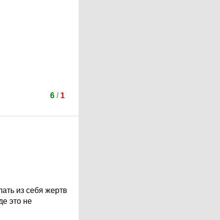
6
/
1
ать из себя жертв
де это не