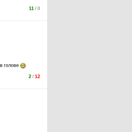
11
/
0
 в голове
2
/
12