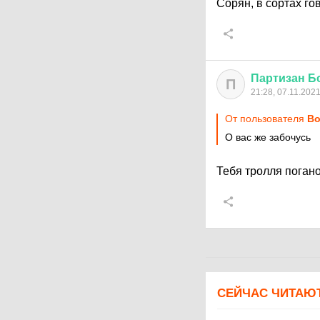
Сорян, в сортах г
Партизан
Б
П
21:28, 07.11.202
От пользователя
Bo
О вас же забочусь
Тебя тролля поган
СЕЙЧАС ЧИТАЮ