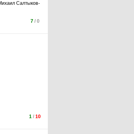
(Михаил Салтыков-
7
/
0
1
/
10