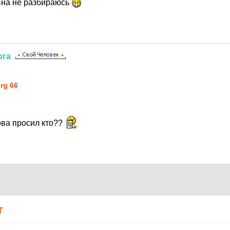
овна не разбираюсь
ога
1
rg 66
ова просил кто??
Т