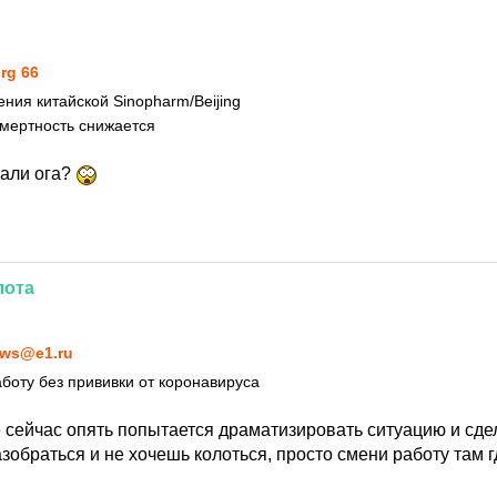
1
rg 66
ния китайской Sinopharm/Beijing
мертность снижается
зали ога?
лота
1
ws@e1.ru
аботу без прививки от коронавируса
 сейчас опять попытается драматизировать ситуацию и сдел
азобраться и не хочешь колоться, просто смени работу там г